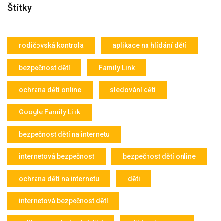
Štítky
rodičovská kontrola
aplikace na hlídání dětí
bezpečnost dětí
Family Link
ochrana dětí online
sledování dětí
Google Family Link
bezpečnost dětí na internetu
internetová bezpečnost
bezpečnost dětí online
ochrana dětí na internetu
děti
internetová bezpečnost dětí