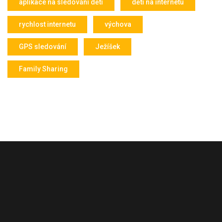
aplikace na sledování dětí
děti na internetu
rychlost internetu
výchova
GPS sledování
Ježíšek
Family Sharing