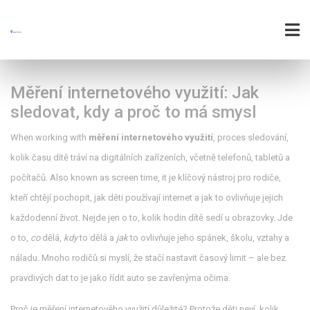
Měření internetového využití: Jak
sledovat, kdy a proč to má smysl
When working with
měření internetového využití
,
proces sledování,
kolik času dítě tráví na digitálních zařízeních, včetně telefonů, tabletů a
počítačů
. Also known as
screen time
, it
je klíčový nástroj pro rodiče,
kteří chtějí pochopit, jak děti používají internet a jak to ovlivňuje jejich
každodenní život
.
Nejde jen o to, kolik hodin dítě sedí u obrazovky. Jde
o to,
co
dělá,
kdy
to dělá a
jak
to ovlivňuje jeho spánek, školu, vztahy a
náladu. Mnoho rodičů si myslí, že stačí nastavit časový limit – ale bez
pravdivých dat to je jako řídit auto se zavřenýma očima.
Proč je měření internetového využití důležité? Protože děti neví, kolik