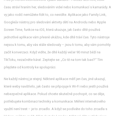
času stráví hraním her, sledováním videí nebo komunikací s kamarády. A
vy jako rodič nemůžete řídit to, co nevidíte. Aplikace jako
Family Link
,
Googleův nástroj pro sledování aktivity dětí na Androidu
nebo
Apple
Screen Time
,
funkce na iOS, která ukazuje, jak často dítě používá
jednotlivé aplikace
vám přesně ukážou, kde dítě tráví čas. Tyto nástroje
nejsou k tomu, aby vás stále sledovaly – jsou k tomu, aby vám pomohly
začít konverzaci. Když vidíte, že dítě každý večer 90 minut běží na
TikToku, nezačněte kárat. Zeptejte se: „Co tě na tom tak baví?“ Tím
přejdete od kontroly ke spolupráci.
Ne každý nástroj je stejný. Některé aplikace měří jen čas, jiné ukazují,
které weby navštívilo, jak často se připojuje k Wi-Fi nebo jestli používá
nebezpečné aplikace. Pokud chcete skutečně pochopit, co se děje,
potřebujete kombinaci techniky a komunikace. Měření internetového
využití není trest – je to zrcadlo. A když se podíváte do toho zrcadla s