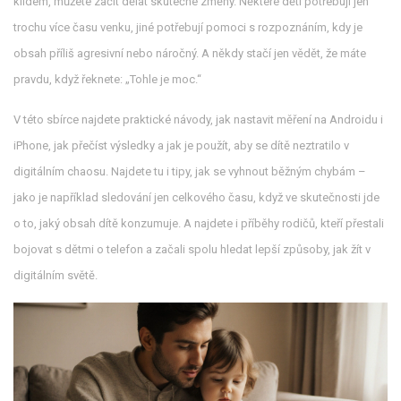
klidem, můžete začít dělat skutečné změny. Některé děti potřebují jen
trochu více času venku, jiné potřebují pomoci s rozpoznáním, kdy je
obsah příliš agresivní nebo náročný. A někdy stačí jen vědět, že máte
pravdu, když řeknete: „Tohle je moc.“
V této sbírce najdete praktické návody, jak nastavit měření na Androidu i
iPhone, jak přečíst výsledky a jak je použít, aby se dítě neztratilo v
digitálním chaosu. Najdete tu i tipy, jak se vyhnout běžným chybám –
jako je například sledování jen celkového času, když ve skutečnosti jde
o to, jaký obsah dítě konzumuje. A najdete i příběhy rodičů, kteří přestali
bojovat s dětmi o telefon a začali spolu hledat lepší způsoby, jak žít v
digitálním světě.