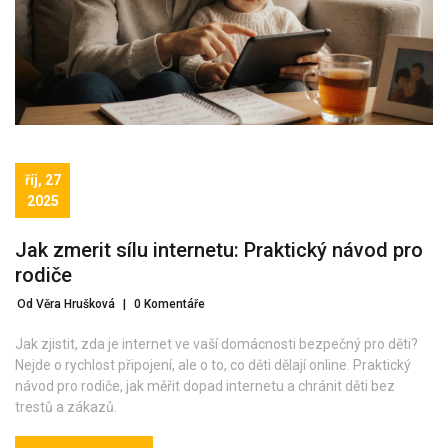
říj, 27
2025
Jak zmerit sílu internetu: Praktický návod pro
rodiče
Od Věra Hrušková
|
0 Komentáře
Jak zjistit, zda je internet ve vaší domácnosti bezpečný pro děti?
Nejde o rychlost připojení, ale o to, co děti dělají online. Praktický
návod pro rodiče, jak měřit dopad internetu a chránit děti bez
trestů a zákazů.