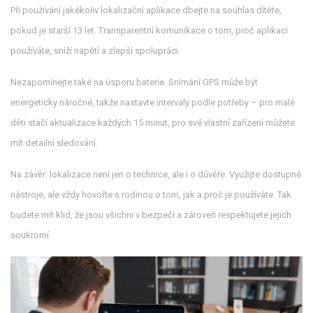
Při používání jakékoliv lokalizační aplikace dbejte na souhlas dítěte,
pokud je starší 13 let. Transparentní komunikace o tom, proč aplikaci
používáte, sníží napětí a zlepší spolupráci.
Nezapomínejte také na úsporu baterie. Snímání GPS může být
energeticky náročné, takže nastavte intervaly podle potřeby – pro malé
děti stačí aktualizace každých 15 minut, pro své vlastní zařízení můžete
mít detailní sledování.
Na závěr: lokalizace není jen o technice, ale i o důvěře. Využijte dostupné
nástroje, ale vždy hovořte s rodinou o tom, jak a proč je používáte. Tak
budete mít klid, že jsou všichni v bezpečí a zároveň respektujete jejich
soukromí.