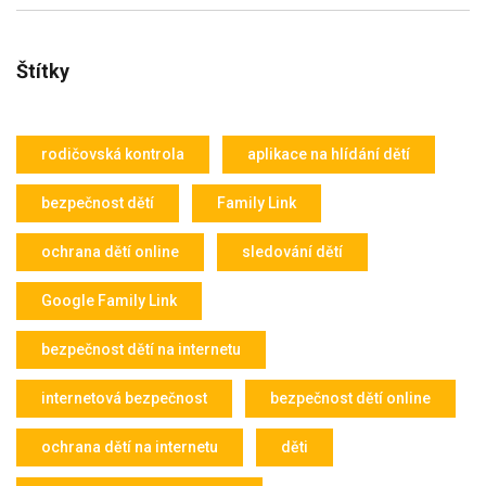
Štítky
rodičovská kontrola
aplikace na hlídání dětí
bezpečnost dětí
Family Link
ochrana dětí online
sledování dětí
Google Family Link
bezpečnost dětí na internetu
internetová bezpečnost
bezpečnost dětí online
ochrana dětí na internetu
děti