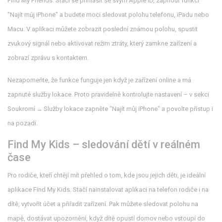
Find My Friends. Stačí se přihlásit se svým Apple ID, zapnout funkci
"Najít můj iPhone" a budete moci sledovat polohu telefonu, iPadu nebo
Macu. V aplikaci můžete zobrazit poslední známou polohu, spustit
zvukový signál nebo aktivovat režim ztráty, který zamkne zařízení a
zobrazí zprávu s kontaktem.
Nezapomeňte, že funkce funguje jen když je zařízení online a má
zapnuté služby lokace. Proto pravidelně kontrolujte nastavení – v sekci
Soukromí → Služby lokace zapněte "Najít můj iPhone" a povolte přístup i
na pozadí.
Find My Kids – sledování dětí v reálném
čase
Pro rodiče, kteří chtějí mít přehled o tom, kde jsou jejich děti, je ideální
aplikace Find My Kids. Stačí nainstalovat aplikaci na telefon rodiče i na
dítě, vytvořit účet a přiřadit zařízení. Pak můžete sledovat polohu na
mapě, dostávat upozornění, když dítě opustí domov nebo vstoupí do