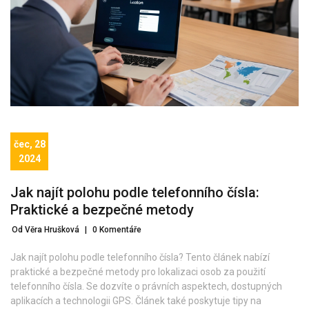
čec, 28
2024
Jak najít polohu podle telefonního čísla:
Praktické a bezpečné metody
Od Věra Hrušková
|
0 Komentáře
Jak najít polohu podle telefonního čísla? Tento článek nabízí
praktické a bezpečné metody pro lokalizaci osob za použití
telefonního čísla. Se dozvíte o právních aspektech, dostupných
aplikacích a technologii GPS. Článek také poskytuje tipy na