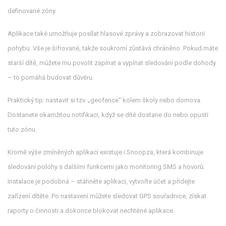
definované zóny.
Aplikace také umožňuje posílat hlasové zprávy a zobrazovat historii
pohybu. Vše je šifrované, takže soukromí zůstává chráněno. Pokud máte
starší dítě, můžete mu povolit zapínat a vypínat sledování podle dohody
– to pomáhá budovat důvěru.
Praktický tip: nastavit si tzv. „geofence“ kolem školy nebo domova.
Dostanete okamžitou notifikaci, když se dítě dostane do nebo opustí
tuto zónu.
Kromě výše zmíněných aplikací existuje i Snoopza, která kombinuje
sledování polohy s dalšími funkcemi jako monitoring SMS a hovorů.
Instalace je podobná – stáhněte aplikaci, vytvořte účet a přidejte
zařízení dítěte. Po nastavení můžete sledovat GPS souřadnice, získat
raporty o činnosti a dokonce blokovat nechtěné aplikace.