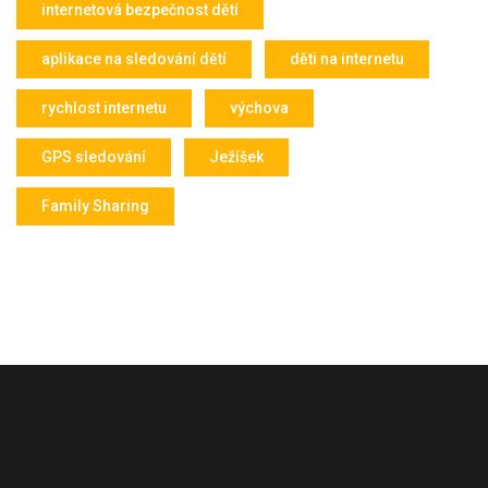
internetová bezpečnost dětí
aplikace na sledování dětí
děti na internetu
rychlost internetu
výchova
GPS sledování
Ježíšek
Family Sharing