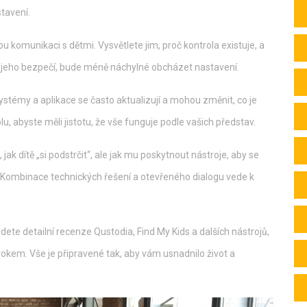
stavení.
komunikaci s dětmi. Vysvětlete jim, proč kontrola existuje, a
 o jeho bezpečí, bude méně náchylné obcházet nastavení.
 systémy a aplikace se často aktualizují a mohou změnit, co je
u, abyste měli jistotu, že vše funguje podle vašich představ.
ak dítě „si podstrčit“, ale jak mu poskytnout nástroje, aby se
 Kombinace technických řešení a otevřeného dialogu vede k
jdete detailní recenze Qustodia, Find My Kids a dalších nástrojů,
krokem. Vše je připravené tak, aby vám usnadnilo život a