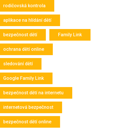
rodičovská kontrola
aplikace na hlídání dětí
bezpečnost dětí
Family Link
ochrana dětí online
sledování dětí
Google Family Link
bezpečnost dětí na internetu
internetová bezpečnost
bezpečnost dětí online