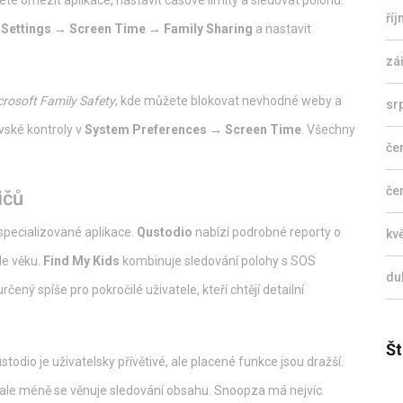
žete omezit aplikace, nastavit časové limity a sledovat polohu.
ří
o
Settings → Screen Time → Family Sharing
a nastavit
zá
crosoft Family Safety
, kde můžete blokovat nevhodné weby a
sr
vské kontroly v
System Preferences → Screen Time
. Všechny
če
če
ičů
specializované aplikace.
Qustodio
nabízí podrobné reporty o
kv
le věku.
Find My Kids
kombinuje sledování polohy s SOS
du
určený spíše pro pokročilé uživatele, kteří chtějí detailní
Št
todio je uživatelsky přívětivé, ale placené funkce jsou dražší.
, ale méně se věnuje sledování obsahu. Snoopza má nejvíc