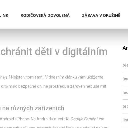
LINK
RODIČOVSKÁ DOVOLENÁ
ZÁBAVA V DRUŽINĚ
Ar
chránit děti v digitálním
bř
pečnější? Nejste v tom sami. V dnešním článku vám ukážeme
ún
še dítě mělo bezpečné online prostředí, a zároveň nebude mít
le
pr
u na různých zařízeních
 Android i iPhone. Na Androidu otevřete
Google Family Link
,
li