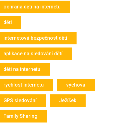
ochrana dětí na internetu
děti
internetová bezpečnost dětí
aplikace na sledování dětí
děti na internetu
rychlost internetu
výchova
GPS sledování
Ježíšek
Family Sharing