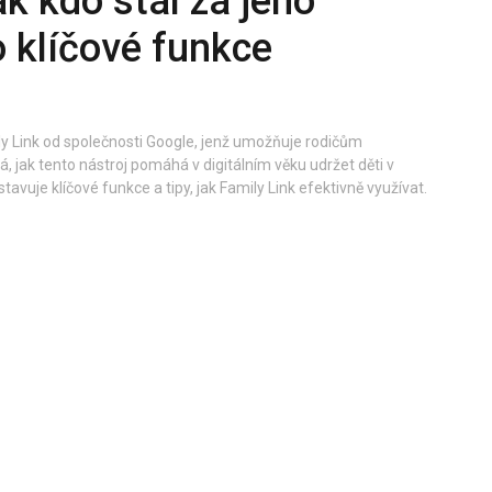
ak kdo stál za jeho
 klíčové funkce
 Link od společnosti Google, jenž umožňuje rodičům
, jak tento nástroj pomáhá v digitálním věku udržet děti v
avuje klíčové funkce a tipy, jak Family Link efektivně využívat.