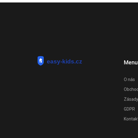
Menu
O nás
Obchod
Zásady
GDPR
Kontak