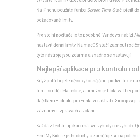
vytvořte rodinný účet a přidejte profil dítěte. Pak mů
Na iPhonu použijte funkci
Screen Time
. Stačí přejít d
požadované limity.
Pro stolní počítače je to podobné. Windows nabízí
Mi
nastavit denní limity. Na macOS stačí zapnout rodičo
tyto nástroje jsou zdarma a snadno se nastavují.
Nejlepší aplikace pro kontrolu rod
Když potřebujete něco výkonnějšího, podívejte se na 
tom, co dítě dělá online, a umožňuje blokovat hry pod
tlačítkem – ideální pro venkovní aktivity.
Snoopza
je 
záznamy o zprávách a volání.
Každá z těchto aplikací má své výhody i nevýhody. Qus
Find My Kids je jednoduchý a zaměřuje se na polohu