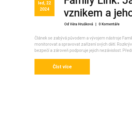
Family Link: J
led, 22
2024
vznikem a jeho
Od Věra Hrušková
|
0 Komentáře
Článek se zabývá původem a vývojem nástroje Family
monitorovat a spravovat zařízení svých dětí. Rozkrývá
bezpečí a zároveň podporuje jejich nezávislost. Předst
Číst více