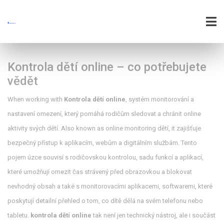
Kontrola dětí online – co potřebujete
vědět
When working with
Kontrola dětí online
,
systém monitorování a
nastavení omezení, který pomáhá rodičům sledovat a chránit online
aktivity svých dětí
. Also known as
online monitoring dětí
, it
zajišťuje
bezpečný přístup k aplikacím, webům a digitálním službám
.
Tento
pojem úzce souvisí s
rodičovskou kontrolou
,
sadu funkcí a aplikací,
které umožňují omezit čas strávený před obrazovkou a blokovat
nevhodný obsah
a také s
monitorovacími aplikacemi
,
softwaremi, které
poskytují detailní přehled o tom, co dítě dělá na svém telefonu nebo
tabletu
.
kontrola dětí online
tak není jen technický nástroj, ale i součást