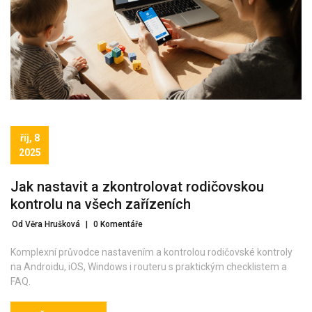
říj, 8
2025
Jak nastavit a zkontrolovat rodičovskou
kontrolu na všech zařízeních
Od Věra Hrušková
|
0 Komentáře
Komplexní průvodce nastavením a kontrolou rodičovské kontroly
na Androidu, iOS, Windows i routeru s praktickým checklistem a
FAQ.