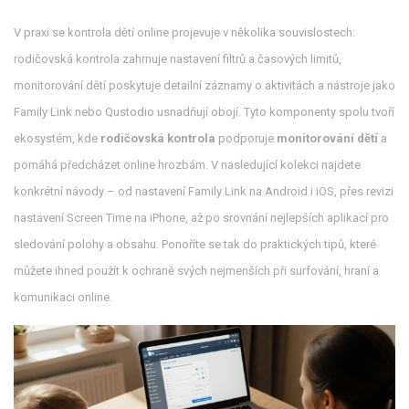
V praxi se kontrola dětí online projevuje v několika souvislostech:
rodičovská kontrola zahrnuje nastavení filtrů a časových limitů,
monitorování dětí poskytuje detailní záznamy o aktivitách a nástroje jako
Family Link nebo Qustodio usnadňují obojí. Tyto komponenty spolu tvoří
ekosystém, kde
rodičovská kontrola
podporuje
monitorování dětí
a
pomáhá předcházet online hrozbám. V nasledující kolekci najdete
konkrétní návody – od nastavení Family Link na Android i iOS, přes revizi
nastavení Screen Time na iPhone, až po srovnání nejlepších aplikací pro
sledování polohy a obsahu. Ponoříte se tak do praktických tipů, které
můžete ihned použít k ochraně svých nejmenších při surfování, hraní a
komunikaci online.