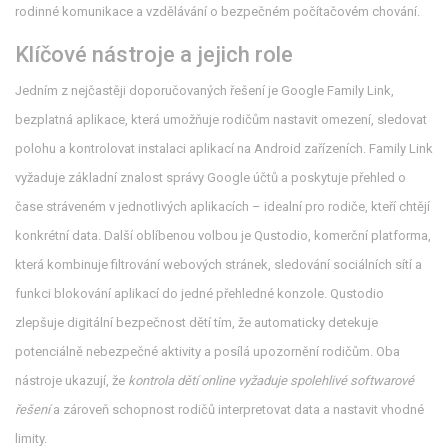
rodinné komunikace a vzdělávání o bezpečném počítačovém chování.
Klíčové nástroje a jejich role
Jedním z nejčastěji doporučovaných řešení je
Google Family Link
,
bezplatná aplikace, která umožňuje rodičům nastavit omezení, sledovat
polohu a kontrolovat instalaci aplikací na Android zařízeních
. Family Link
vyžaduje základní znalost správy Google účtů a poskytuje přehled o
čase stráveném v jednotlivých aplikacích – idealní pro rodiče, kteří chtějí
konkrétní data. Další oblíbenou volbou je
Qustodio
,
komerční platforma,
která kombinuje filtrování webových stránek, sledování sociálních sítí a
funkci blokování aplikací do jedné přehledné konzole
. Qustodio
zlepšuje digitální bezpečnost dětí tím, že automaticky detekuje
potenciálně nebezpečné aktivity a posílá upozornění rodičům. Oba
nástroje ukazují, že
kontrola dětí online vyžaduje spolehlivé softwarové
řešení
a zároveň schopnost rodičů interpretovat data a nastavit vhodné
limity.