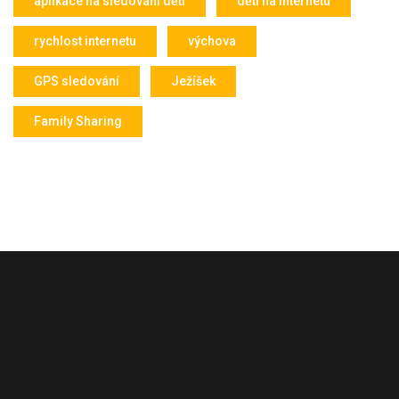
aplikace na sledování dětí
děti na internetu
rychlost internetu
výchova
GPS sledování
Ježíšek
Family Sharing