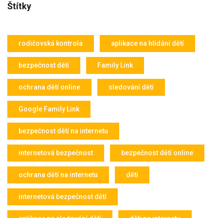
Štítky
rodičovská kontrola
aplikace na hlídání dětí
bezpečnost dětí
Family Link
ochrana dětí online
sledování dětí
Google Family Link
bezpečnost dětí na internetu
internetová bezpečnost
bezpečnost dětí online
ochrana dětí na internetu
děti
internetová bezpečnost dětí