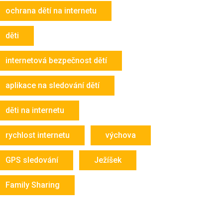
ochrana dětí na internetu
děti
internetová bezpečnost dětí
aplikace na sledování dětí
děti na internetu
rychlost internetu
výchova
GPS sledování
Ježíšek
Family Sharing