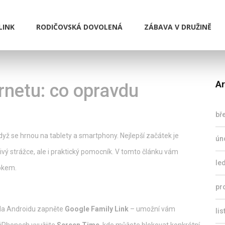
LINK
RODIČOVSKÁ DOVOLENÁ
ZÁBAVA V DRUŽINĚ
Ar
ernetu: co opravdu
bř
 když se hrnou na tablety a smartphony. Nejlepší začátek je
ún
livý strážce, ale i praktický pomocník. V tomto článku vám
le
rokem.
pr
 Na Androidu zapněte
Google Family Link
– umožní vám
li