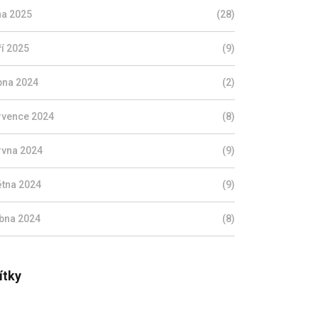
jna 2025
(28)
ří 2025
(9)
pna 2024
(2)
rvence 2024
(8)
rvna 2024
(9)
ětna 2024
(9)
bna 2024
(8)
ítky