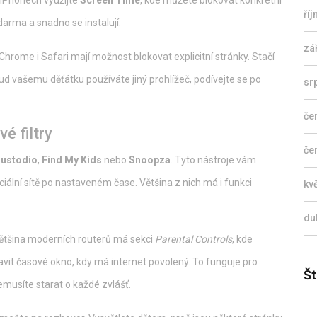
a iPhonech využijte
Screen Time
, kde můžete blokovat konkrétní
ří
darma a snadno se instalují.
zá
Chrome i Safari mají možnost blokovat explicitní stránky. Stačí
d vašemu děťátku používáte jiný prohlížeč, podívejte se po
sr
če
vé filtry
če
ustodio
,
Find My Kids
nebo
Snoopza
. Tyto nástroje vám
ociální sítě po nastaveném čase. Většina z nich má i funkci
kv
du
 Většina moderních routerů má sekci
Parental Controls
, kde
t časové okno, kdy má internet povolený. To funguje pro
Št
musíte starat o každé zvlášť.