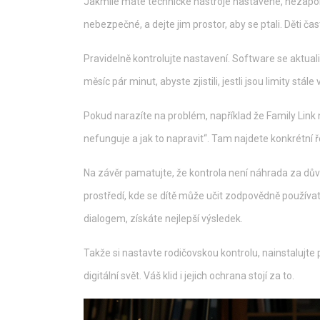
Jakmile máte technické nástroje nastavené, nezapom
nebezpečné, a dejte jim prostor, aby se ptali. Děti čas
Pravidelně kontrolujte nastavení. Software se aktuali
měsíc pár minut, abyste zjistili, jestli jsou limity stále
Pokud narazíte na problém, například že Family Link 
nefunguje a jak to napravit“. Tam najdete konkrétní ř
Na závěr pamatujte, že kontrola není náhrada za dů
prostředí, kde se dítě může učit zodpovědně používa
dialogem, získáte nejlepší výsledek.
Takže si nastavte rodičovskou kontrolu, nainstalujte
digitální svět. Váš klid i jejich ochrana stojí za to.