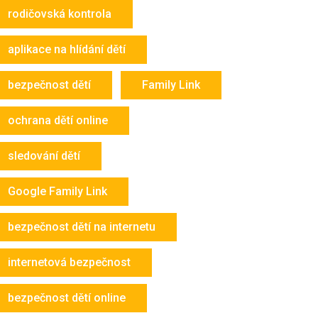
rodičovská kontrola
aplikace na hlídání dětí
bezpečnost dětí
Family Link
ochrana dětí online
sledování dětí
Google Family Link
bezpečnost dětí na internetu
internetová bezpečnost
bezpečnost dětí online