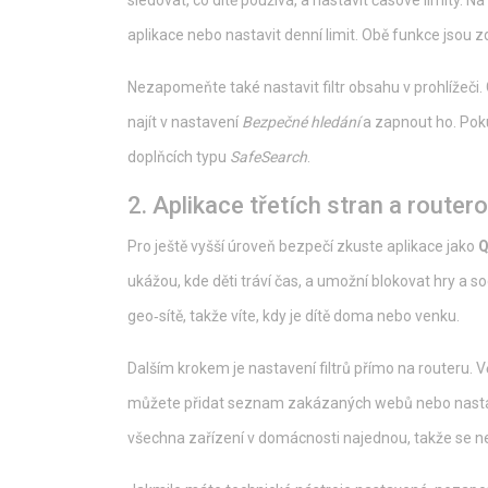
sledovat, co dítě používá, a nastavit časové limity. N
aplikace nebo nastavit denní limit. Obě funkce jsou z
Nezapomeňte také nastavit filtr obsahu v prohlížeči. 
najít v nastavení
Bezpečné hledání
a zapnout ho. Poku
doplňcích typu
SafeSearch
.
2. Aplikace třetích stran a routero
Pro ještě vyšší úroveň bezpečí zkuste aplikace jako
Q
ukážou, kde děti tráví čas, a umožní blokovat hry a s
geo‑sítě, takže víte, kdy je dítě doma nebo venku.
Dalším krokem je nastavení filtrů přímo na routeru.
můžete přidat seznam zakázaných webů nebo nastavi
všechna zařízení v domácnosti najednou, takže se ne