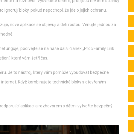
eňte na rozhovor. Vysvětlete dětem, proč jsou některé stránky
to ignorují bloky, pokud nepochopí, že jde o jejich ochranu.
zuje, nové aplikace se objevují a děti rostou. Věnujte jednou za
 vhodné.
nefunguje, podívejte se na naše další článek „Proč Family Link
ešení, která vám šetří čas.
věru. Je to nástroj, který vám pomůže vybudovat bezpečné
t internet. Když kombinujete technické bloky s otevřeným
 podporující aplikaci a rozhovorem s dětmi vytvořte bezpečný