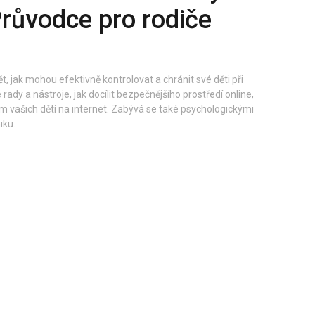
Průvodce pro rodiče
t, jak mohou efektivně kontrolovat a chránit své děti při
rady a nástroje, jak docílit bezpečnějšího prostředí online,
m vašich dětí na internet. Zabývá se také psychologickými
iku.