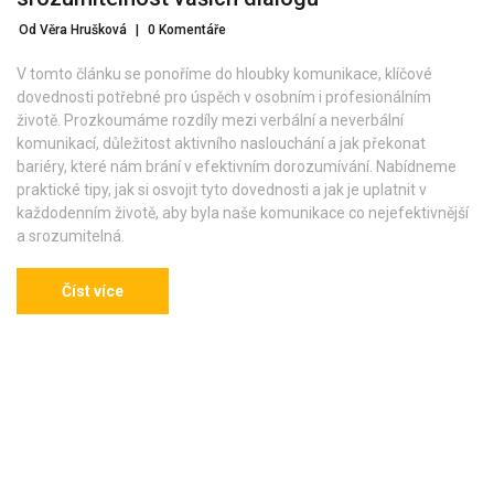
Od Věra Hrušková
|
0 Komentáře
V tomto článku se ponoříme do hloubky komunikace, klíčové
dovednosti potřebné pro úspěch v osobním i profesionálním
životě. Prozkoumáme rozdíly mezi verbální a neverbální
komunikací, důležitost aktivního naslouchání a jak překonat
bariéry, které nám brání v efektivním dorozumívání. Nabídneme
praktické tipy, jak si osvojit tyto dovednosti a jak je uplatnit v
každodenním životě, aby byla naše komunikace co nejefektivnější
a srozumitelná.
Číst více