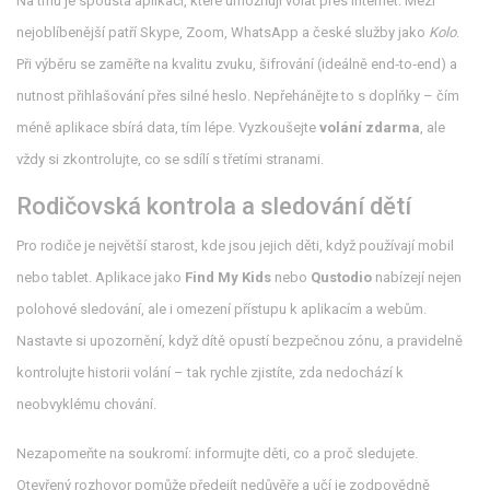
Na trhu je spousta aplikací, které umožňují volat přes internet. Mezi
nejoblíbenější patří Skype, Zoom, WhatsApp a české služby jako
Kolo
.
Při výběru se zaměřte na kvalitu zvuku, šifrování (ideálně end‑to‑end) a
nutnost přihlašování přes silné heslo. Nepřehánějte to s doplňky – čím
méně aplikace sbírá data, tím lépe. Vyzkoušejte
volání zdarma
, ale
vždy si zkontrolujte, co se sdílí s třetími stranami.
Rodičovská kontrola a sledování dětí
Pro rodiče je největší starost, kde jsou jejich děti, když používají mobil
nebo tablet. Aplikace jako
Find My Kids
nebo
Qustodio
nabízejí nejen
polohové sledování, ale i omezení přístupu k aplikacím a webům.
Nastavte si upozornění, když dítě opustí bezpečnou zónu, a pravidelně
kontrolujte historii volání – tak rychle zjistíte, zda nedochází k
neobvyklému chování.
Nezapomeňte na soukromí: informujte děti, co a proč sledujete.
Otevřený rozhovor pomůže předejít nedůvěře a učí je zodpovědně