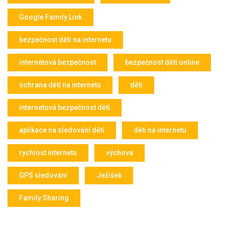
Google Family Link
bezpečnost dětí na internetu
internetová bezpečnost
bezpečnost dětí online
ochrana dětí na internetu
děti
internetová bezpečnost dětí
aplikace na sledování dětí
děti na internetu
rychlost internetu
výchova
GPS sledování
Ježíšek
Family Sharing