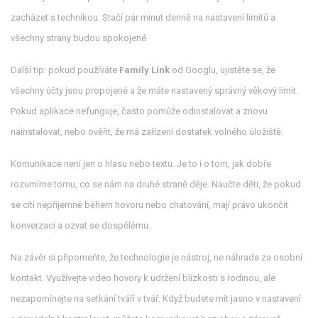
zacházet s technikou. Stačí pár minut denně na nastavení limitů a
všechny strany budou spokojené.
Další tip: pokud používáte
Family Link
od Googlu, ujistěte se, že
všechny účty jsou propojené a že máte nastavený správný věkový limit.
Pokud aplikace nefunguje, často pomůže odinstalovat a znovu
nainstalovat, nebo ověřit, že má zařízení dostatek volného úložiště.
Komunikace není jen o hlasu nebo textu. Je to i o tom, jak dobře
rozumíme tomu, co se nám na druhé straně děje. Naučte děti, že pokud
se cítí nepříjemně během hovoru nebo chatování, mají právo ukončit
konverzaci a ozvat se dospělému.
Na závěr si připomeňte, že technologie je nástroj, ne náhrada za osobní
kontakt. Využívejte video hovory k udržení blízkosti s rodinou, ale
nezapomínejte na setkání tváří v tvář. Když budete mít jasno v nastavení