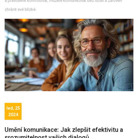
a pravidelně kontrolovat, můžete komunikovat bez obav a zároveň
chránit své blízké.
led, 25
2024
Umění komunikace: Jak zlepšit efektivitu a
srozumitelnost vašich dialogů