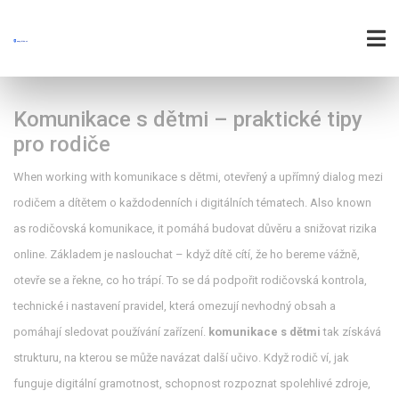
Komunikace s dětmi – praktické tipy
pro rodiče
When working with
komunikace s dětmi
,
otevřený a upřímný dialog mezi
rodičem a dítětem o každodenních i digitálních tématech
. Also known
as
rodičovská komunikace
, it
pomáhá budovat důvěru a snižovat rizika
online
.
Základem je naslouchat – když dítě cítí, že ho bereme vážně,
otevře se a řekne, co ho trápí. To se dá podpořit
rodičovská kontrola
,
technické i nastavení pravidel, která omezují nevhodný obsah a
pomáhají sledovat používání zařízení
.
komunikace s dětmi
tak získává
strukturu, na kterou se může navázat další učivo. Když rodič ví, jak
funguje
digitální gramotnost
,
schopnost rozpoznat spolehlivé zdroje,