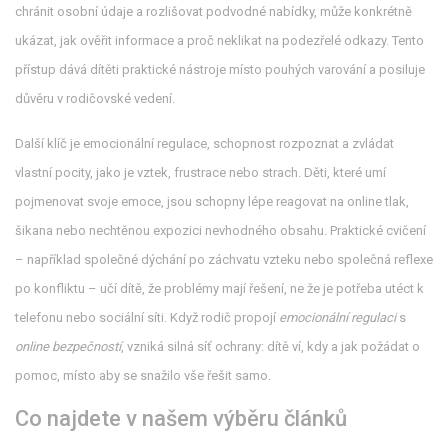
chránit osobní údaje a rozlišovat podvodné nabídky
, může konkrétně
ukázat, jak ověřit informace a proč neklikat na podezřelé odkazy. Tento
přístup dává dítěti praktické nástroje místo pouhých varování a posiluje
důvěru v rodičovské vedení.
Další klíč je
emocionální regulace
,
schopnost rozpoznat a zvládat
vlastní pocity, jako je vztek, frustrace nebo strach
. Děti, které umí
pojmenovat svoje emoce, jsou schopny lépe reagovat na online tlak,
šikana nebo nechtěnou expozici nevhodného obsahu. Praktické cvičení
– například společné dýchání po záchvatu vzteku nebo společná reflexe
po konfliktu – učí dítě, že problémy mají řešení, ne že je potřeba utéct k
telefonu nebo sociální síti. Když rodič propojí
emocionální regulaci
s
online bezpečností
, vzniká silná síť ochrany: dítě ví, kdy a jak požádat o
pomoc, místo aby se snažilo vše řešit samo.
Co najdete v našem výběru článků