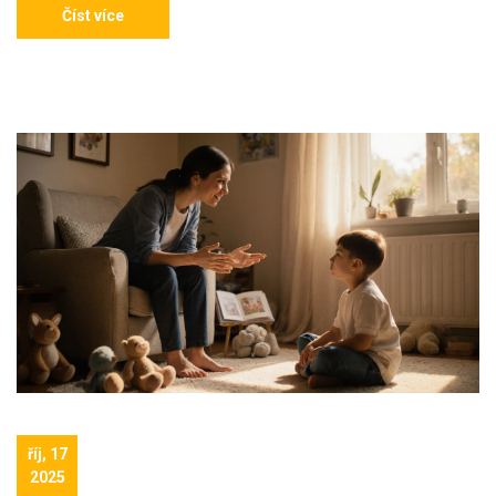
Číst více
říj, 17
2025