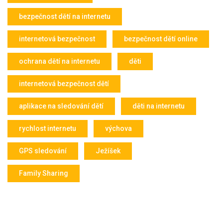
bezpečnost dětí na internetu
internetová bezpečnost
bezpečnost dětí online
ochrana dětí na internetu
děti
internetová bezpečnost dětí
aplikace na sledování dětí
děti na internetu
rychlost internetu
výchova
GPS sledování
Ježíšek
Family Sharing