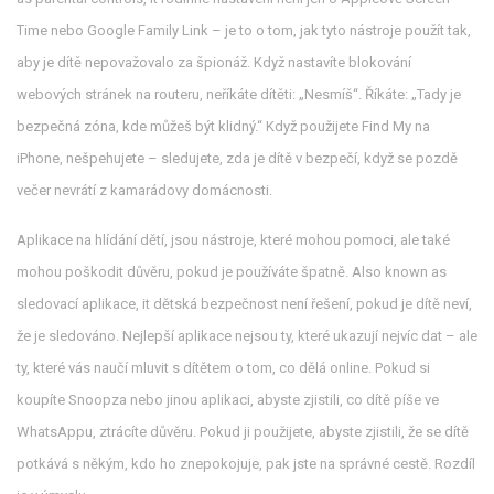
Time nebo Google Family Link – je to o tom, jak tyto nástroje použít tak,
aby je dítě nepovažovalo za špionáž.
Když nastavíte blokování
webových stránek na routeru, neříkáte dítěti: „Nesmíš“. Říkáte: „Tady je
bezpečná zóna, kde můžeš být klidný.“ Když použijete Find My na
iPhone, nešpehujete – sledujete, zda je dítě v bezpečí, když se pozdě
večer nevrátí z kamarádovy domácnosti.
Aplikace na hlídání dětí
,
jsou nástroje, které mohou pomoci, ale také
mohou poškodit důvěru, pokud je používáte špatně
. Also known as
sledovací aplikace
, it
dětská bezpečnost
není řešení, pokud je dítě neví,
že je sledováno. Nejlepší aplikace nejsou ty, které ukazují nejvíc dat – ale
ty, které vás naučí mluvit s dítětem o tom, co dělá online.
Pokud si
koupíte Snoopza nebo jinou aplikaci, abyste zjistili, co dítě píše ve
WhatsAppu, ztrácíte důvěru. Pokud ji použijete, abyste zjistili, že se dítě
potkává s někým, kdo ho znepokojuje, pak jste na správné cestě. Rozdíl