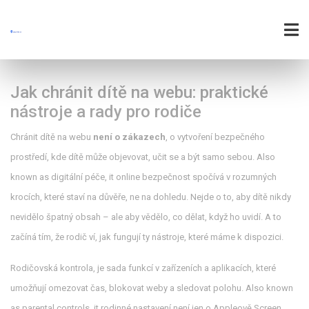
Jak chránit dítě na webu: praktické
nástroje a rady pro rodiče
Chránit dítě na webu
není o zákazech
,
o vytvoření bezpečného
prostředí, kde dítě může objevovat, učit se a být samo sebou
. Also
known as
digitální péče
, it
online bezpečnost
spočívá v rozumných
krocích, které staví na důvěře, ne na dohledu.
Nejde o to, aby dítě nikdy
nevidělo špatný obsah – ale aby vědělo, co dělat, když ho uvidí. A to
začíná tím, že rodič ví, jak fungují ty nástroje, které máme k dispozici.
Rodičovská kontrola
,
je sada funkcí v zařízeních a aplikacích, které
umožňují omezovat čas, blokovat weby a sledovat polohu
. Also known
as
parental controls
, it
rodinné nastavení
není jen o Appleově Screen