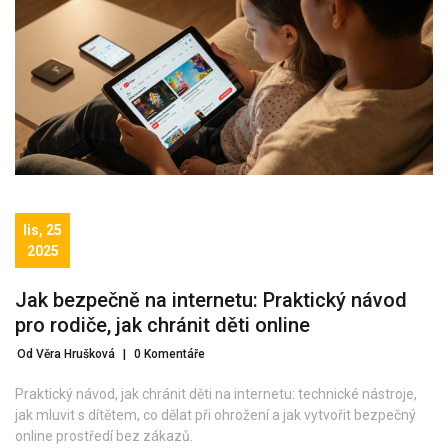
lis, 25
2025
Jak bezpečně na internetu: Praktický návod
pro rodiče, jak chránit děti online
Od Věra Hrušková
|
0 Komentáře
Praktický návod, jak chránit děti na internetu: technické nástroje,
jak mluvit s dítětem, co dělat při ohrožení a jak vytvořit bezpečný
online prostředí bez zákazů.