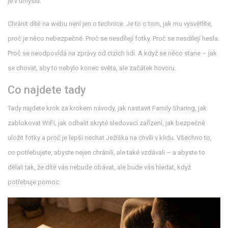
je v úmyslu.
Chránit dítě na webu není jen o technice. Je to o tom, jak mu vysvětlíte,
proč je něco nebezpečné. Proč se nesdílejí fotky. Proč se nesdílejí hesla.
Proč se neodpovídá na zprávy od cizích lidí. A když se něco stane – jak
se chovat, aby to nebylo konec světa, ale začátek hovoru.
Co najdete tady
Tady najdete krok za krokem návody, jak nastavit Family Sharing, jak
zablokovat WiFi, jak odhalit skryté sledovací zařízení, jak bezpečně
uložit fotky a proč je lepší nechat Ježíška na chvíli v klidu. Všechno to,
co potřebujete, abyste nejen chránili, ale také vzdávali – a abyste to
dělali tak, že dítě vás nebude obávat, ale bude vás hledat, když
potřebuje pomoc.