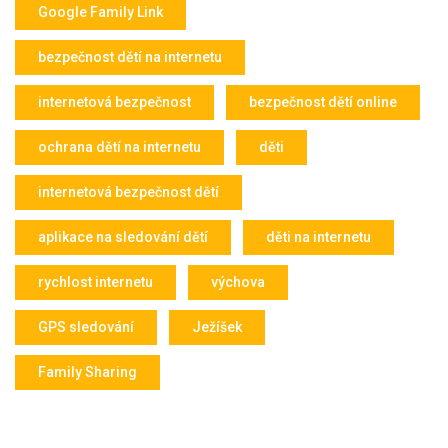
Google Family Link
bezpečnost dětí na internetu
internetová bezpečnost
bezpečnost dětí online
ochrana dětí na internetu
děti
internetová bezpečnost dětí
aplikace na sledování dětí
děti na internetu
rychlost internetu
výchova
GPS sledování
Ježíšek
Family Sharing