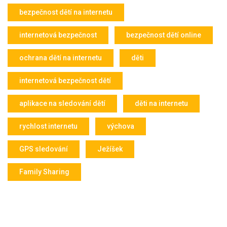
bezpečnost dětí na internetu
internetová bezpečnost
bezpečnost dětí online
ochrana dětí na internetu
děti
internetová bezpečnost dětí
aplikace na sledování dětí
děti na internetu
rychlost internetu
výchova
GPS sledování
Ježíšek
Family Sharing