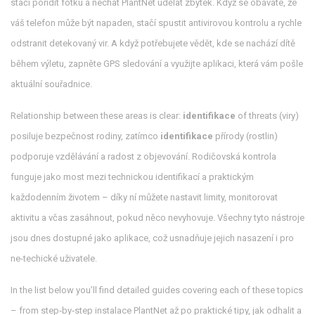
stačí pořídit fotku a nechat PlantNet udělat zbytek. Když se obáváte, že
váš telefon může být napaden, stačí spustit antivirovou kontrolu a rychle
odstranit detekovaný vir. A když potřebujete vědět, kde se nachází dítě
během výletu, zapněte GPS sledování a využijte aplikaci, která vám pošle
aktuální souřadnice.
Relationship between these areas is clear:
identifikace
of threats (viry)
posiluje bezpečnost rodiny, zatímco
identifikace
přírody (rostlin)
podporuje vzdělávání a radost z objevování. Rodičovská kontrola
funguje jako most mezi technickou identifikací a praktickým
každodenním životem – díky ní můžete nastavit limity, monitorovat
aktivitu a včas zasáhnout, pokud něco nevyhovuje. Všechny tyto nástroje
jsou dnes dostupné jako aplikace, což usnadňuje jejich nasazení i pro
ne-techické uživatele.
In the list below you’ll find detailed guides covering each of these topics
– from step‑by‑step instalace PlantNet až po praktické tipy, jak odhalit a