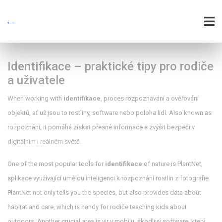
Identifikace – praktické tipy pro rodiče
a uživatele
When working with
identifikace
,
proces rozpoznávání a ověřování
objektů, ať už jsou to rostliny, software nebo poloha lidí
. Also known as
rozpoznání
, it
pomáhá získat přesné informace a zvýšit bezpečí v
digitálním i reálném světě
.
One of the most popular tools for
identifikace
of nature is
PlantNet
,
aplikace využívající umělou inteligenci k rozpoznání rostlin z fotografie
.
PlantNet not only tells you the species, but also provides data about
habitat and care, which is handy for rodiče teaching kids about
outdoors. Another crucial area is
vir v mobilu
,
škodlivý software, který