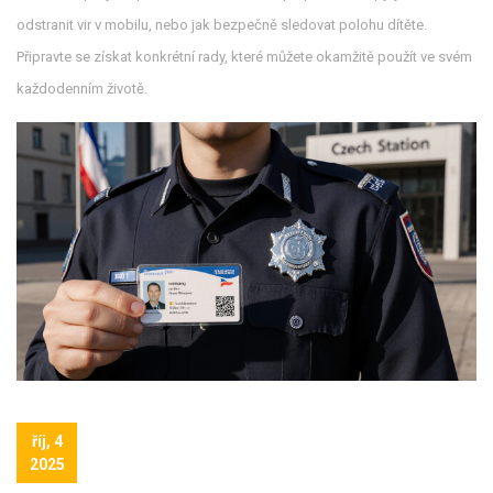
odstranit vir v mobilu, nebo jak bezpečně sledovat polohu dítěte.
Připravte se získat konkrétní rady, které můžete okamžitě použít ve svém
každodenním životě.
říj, 4
2025