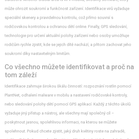
může ohrozit soukromí a funkčnost zařízení
. Identifikace virů vyžaduje
speciální skenery a pravidelnou kontrolu, což přímo souvisí s
rodičovskou kontrolou a ochranou dětí online. Finally,
GPS sledování
,
technologie pro určení aktuální polohy zařízení nebo osoby
umožňuje
rodičům rychle zjistit, kde se jejich dítě nachází, a přitom zachovat jeho
soukromí díky nastavitelným limitům.
Co všechno můžete identifikovat a proč na
tom záleží
Identifikace zahrnuje širokou škálu činností: rozpoznání rostlin pomocí
PlantNet, odhalení malware v mobilu a nastavení rodičovské kontroly,
nebo sledování polohy dětí pomocí GPS aplikací. Každý z těchto úkolů
vyžaduje jiný přístup a nástroj, ale všechny mají společný cíl –
poskytnout jasnou, spolehlivou informaci, na kterou se můžete
spolehnout. Pokud chcete zjistit, jaký druh květiny roste na zahradě,