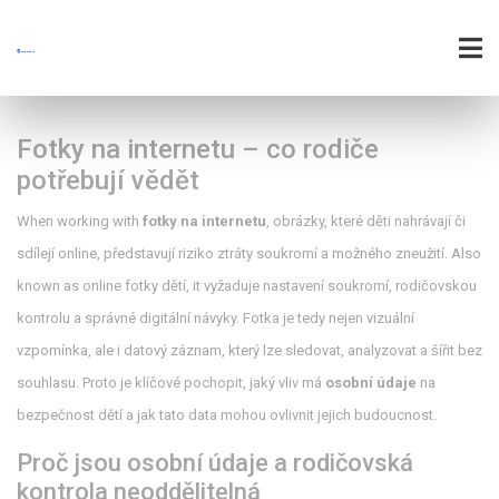
Fotky na internetu – co rodiče
potřebují vědět
When working with
fotky na internetu
,
obrázky, které děti nahrávají či
sdílejí online, představují riziko ztráty soukromí a možného zneužití
. Also
known as
online fotky dětí
, it
vyžaduje nastavení soukromí, rodičovskou
kontrolu a správné digitální návyky
.
Fotka je tedy nejen vizuální
vzpomínka, ale i datový záznam, který lze sledovat, analyzovat a šířit bez
souhlasu. Proto je klíčové pochopit, jaký vliv má
osobní údaje
na
bezpečnost dětí a jak tato data mohou ovlivnit jejich budoucnost.
Proč jsou osobní údaje a rodičovská
kontrola neoddělitelná