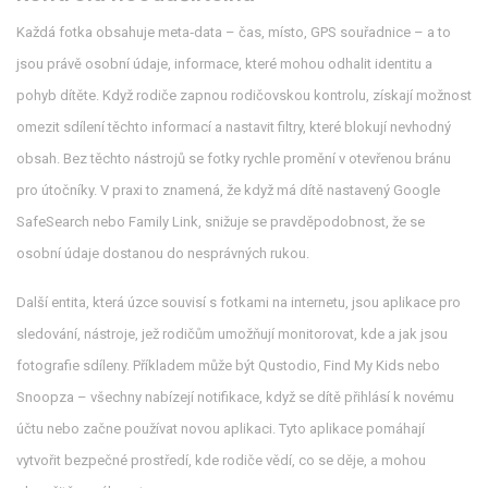
Každá fotka obsahuje meta‑data – čas, místo, GPS souřadnice – a to
jsou právě
osobní údaje
,
informace, které mohou odhalit identitu a
pohyb dítěte
. Když rodiče zapnou
rodičovskou kontrolu
,
získají možnost
omezit sdílení těchto informací a nastavit filtry, které blokují nevhodný
obsah
. Bez těchto nástrojů se fotky rychle promění v otevřenou bránu
pro útočníky. V praxi to znamená, že když má dítě nastavený Google
SafeSearch nebo Family Link, snižuje se pravděpodobnost, že se
osobní údaje dostanou do nesprávných rukou.
Další entita, která úzce souvisí s fotkami na internetu, jsou
aplikace pro
sledování
,
nástroje, jež rodičům umožňují monitorovat, kde a jak jsou
fotografie sdíleny
. Příkladem může být Qustodio, Find My Kids nebo
Snoopza – všechny nabízejí notifikace, když se dítě přihlásí k novému
účtu nebo začne používat novou aplikaci. Tyto aplikace pomáhají
vytvořit bezpečné prostředí, kde rodiče vědí, co se děje, a mohou