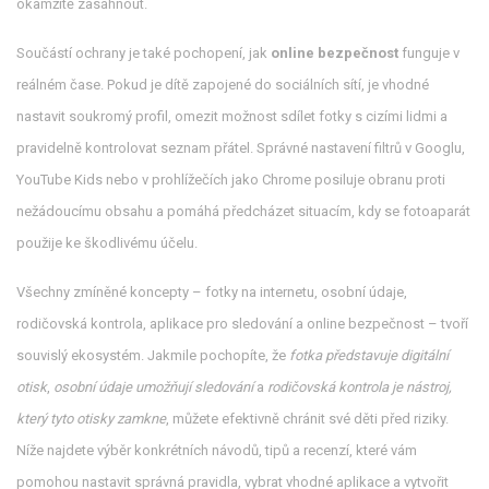
okamžitě zasáhnout.
Součástí ochrany je také pochopení, jak
online bezpečnost
funguje v
reálném čase. Pokud je dítě zapojené do sociálních sítí, je vhodné
nastavit soukromý profil, omezit možnost sdílet fotky s cizími lidmi a
pravidelně kontrolovat seznam přátel. Správné nastavení filtrů v Googlu,
YouTube Kids nebo v prohlížečích jako Chrome posiluje obranu proti
nežádoucímu obsahu a pomáhá předcházet situacím, kdy se fotoaparát
použije ke škodlivému účelu.
Všechny zmíněné koncepty – fotky na internetu, osobní údaje,
rodičovská kontrola, aplikace pro sledování a online bezpečnost – tvoří
souvislý ekosystém. Jakmile pochopíte, že
fotka představuje digitální
otisk
,
osobní údaje umožňují sledování
a
rodičovská kontrola je nástroj,
který tyto otisky zamkne
, můžete efektivně chránit své děti před riziky.
Níže najdete výběr konkrétních návodů, tipů a recenzí, které vám
pomohou nastavit správná pravidla, vybrat vhodné aplikace a vytvořit