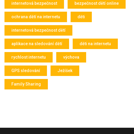
internetová bezpečnost
bezpečnost dětí online
ochrana dětí na internetu
děti
internetová bezpečnost dětí
aplikace na sledování dětí
děti na internetu
rychlost internetu
výchova
GPS sledování
Ježíšek
Family Sharing