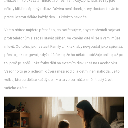
„Můžeš mi to ukázat?“ místo „To nesmíš!“. Když přiznáte, že i vy jste
někdy klikli na špatný odkaz. Důvěra není dárek, který dostanete. Je to
práce, kterou děláte každý den – i když to nevidíte.
V této sbírce najdete přesně to, co potřebujete, abyste přestali bojovat
proti telefonům a začali stavět příběh, ve kterém dítě ví, že s vámi může
mluvit. Od toho, jak nastavit Family Link tak, aby nevypadal jako špionáž,
přes to, jak reagovat, když dítě řekne, že ho někdo obtěžuje online, až po
to, proč je lepší uložit fotky dětí na externím disku než na Facebooku.
Všechno to je o jednom: důvěra mezi rodiči a dětmi není náhoda. Je to
volba, kterou děláte každý den – a ta volba může změnit celý život
vašeho dítěte.