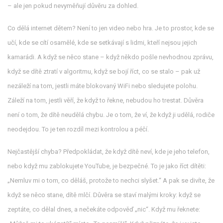
– ale jen pokud nevyměňují důvěru za dohled.
Co dělá internet dětem? Není to jen video nebo hra. Je to prostor, kde se
učí, kde se cítí osamělé, kde se setkávají s lidmi, kteří nejsou jejich
kamarádi. A když se něco stane – když někdo pošle nevhodnou zprávu,
když se dítě ztratí v algoritmu, když se bojí říct, co se stalo – pak už
nezáleží na tom, jestli máte blokovaný WiFi nebo sledujete polohu.
Záleží na tom, jestli věří, že když to řekne, nebudou ho trestat. Důvěra
není o tom, že dítě neudělá chybu. Je o tom, že ví, že když ji udělá, rodiče
neodejdou. To je ten rozdíl mezi kontrolou a péčí.
Nejčastější chyba? Předpokládat, že když dítě neví, kde je jeho telefon,
nebo když mu zablokujete YouTube, je bezpečné. To je jako říct dítěti:
„Nemluv mi o tom, co děláš, protože to nechci slyšet.“ A pak se divíte, že
když se něco stane, dítě mlčí. Důvěra se staví malými kroky: když se
zeptáte, co dělal dnes, a nečekáte odpověď „nic“. Když mu řeknete: