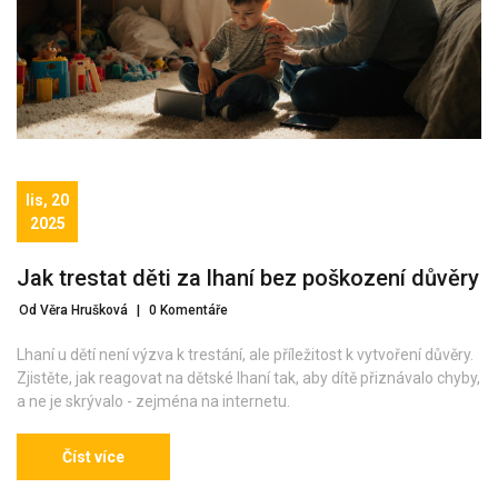
lis, 20
2025
Jak trestat děti za lhaní bez poškození důvěry
Od Věra Hrušková
|
0 Komentáře
Lhaní u dětí není výzva k trestání, ale příležitost k vytvoření důvěry.
Zjistěte, jak reagovat na dětské lhaní tak, aby dítě přiznávalo chyby,
a ne je skrývalo - zejména na internetu.
Číst více