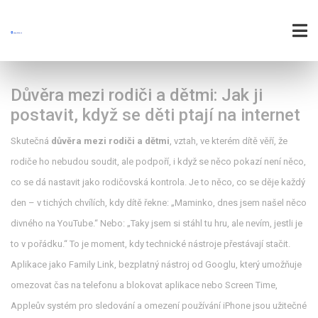
Důvěra mezi rodiči a dětmi: Jak ji
postavit, když se děti ptají na internet
Skutečná
důvěra mezi rodiči a dětmi
,
vztah, ve kterém dítě věří, že
rodiče ho nebudou soudit, ale podpoří, i když se něco pokazí
není něco,
co se dá nastavit jako rodičovská kontrola. Je to něco, co se děje každý
den – v tichých chvílích, kdy dítě řekne: „Maminko, dnes jsem našel něco
divného na YouTube.“ Nebo: „Taky jsem si stáhl tu hru, ale nevím, jestli je
to v pořádku.“ To je moment, kdy technické nástroje přestávají stačit.
Aplikace jako
Family Link
,
bezplatný nástroj od Googlu, který umožňuje
omezovat čas na telefonu a blokovat aplikace
nebo
Screen Time
,
Appleův systém pro sledování a omezení používání iPhone
jsou užitečné