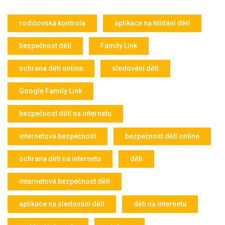
rodičovská kontrola
aplikace na hlídání dětí
bezpečnost dětí
Family Link
ochrana dětí online
sledování dětí
Google Family Link
bezpečnost dětí na internetu
internetová bezpečnost
bezpečnost dětí online
ochrana dětí na internetu
děti
internetová bezpečnost dětí
aplikace na sledování dětí
děti na internetu