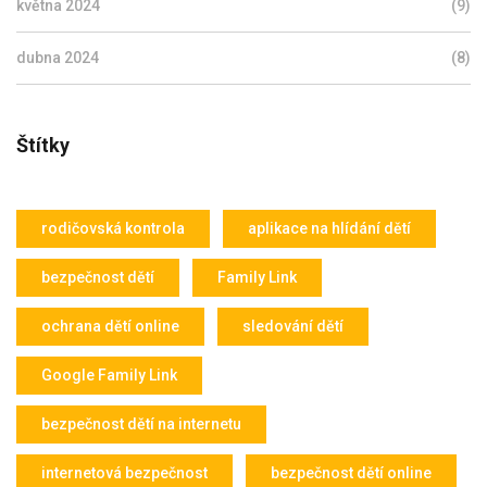
května 2024
(9)
dubna 2024
(8)
Štítky
rodičovská kontrola
aplikace na hlídání dětí
bezpečnost dětí
Family Link
ochrana dětí online
sledování dětí
Google Family Link
bezpečnost dětí na internetu
internetová bezpečnost
bezpečnost dětí online