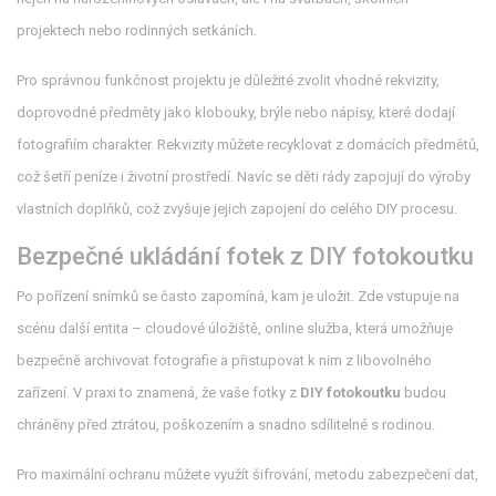
projektech nebo rodinných setkáních.
Pro správnou funkčnost projektu je důležité zvolit vhodné
rekvizity
,
doprovodné předměty jako klobouky, brýle nebo nápisy, které dodají
fotografiím charakter
. Rekvizity můžete recyklovat z domácích předmětů,
což šetří peníze i životní prostředí. Navíc se děti rády zapojují do výroby
vlastních doplňků, což zvyšuje jejich zapojení do celého DIY procesu.
Bezpečné ukládání fotek z DIY fotokoutku
Po pořízení snímků se často zapomíná, kam je uložit. Zde vstupuje na
scénu další entita –
cloudové úložiště
,
online služba, která umožňuje
bezpečně archivovat fotografie a přistupovat k nim z libovolného
zařízení
. V praxi to znamená, že vaše fotky z
DIY fotokoutku
budou
chráněny před ztrátou, poškozením a snadno sdílitelné s rodinou.
Pro maximální ochranu můžete využít
šifrování
,
metodu zabezpečení dat,