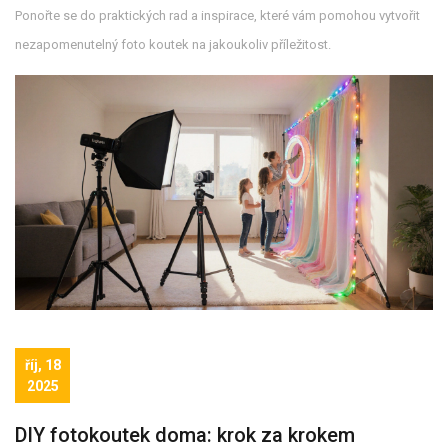
Ponořte se do praktických rad a inspirace, které vám pomohou vytvořit
nezapomenutelný foto koutek na jakoukoliv příležitost.
říj, 18
2025
DIY fotokoutek doma: krok za krokem