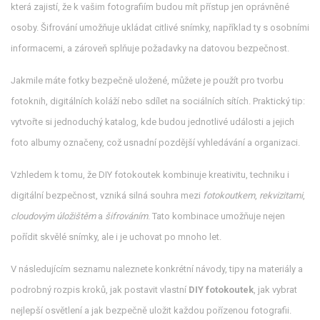
která zajistí, že k vašim fotografiím budou mít přístup jen oprávněné
osoby
. Šifrování umožňuje ukládat citlivé snímky, například ty s osobními
informacemi, a zároveň splňuje požadavky na datovou bezpečnost.
Jakmile máte fotky bezpečně uložené, můžete je použít pro tvorbu
fotoknih, digitálních koláží nebo sdílet na sociálních sítích. Praktický tip:
vytvořte si jednoduchý katalog, kde budou jednotlivé události a jejich
foto albumy označeny, což usnadní pozdější vyhledávání a organizaci.
Vzhledem k tomu, že DIY fotokoutek kombinuje kreativitu, techniku i
digitální bezpečnost, vzniká silná souhra mezi
fotokoutkem
,
rekvizitami
,
cloudovým úložištěm
a
šifrováním
. Tato kombinace umožňuje nejen
pořídit skvělé snímky, ale i je uchovat po mnoho let.
V následujícím seznamu naleznete konkrétní návody, tipy na materiály a
podrobný rozpis kroků, jak postavit vlastní
DIY fotokoutek
, jak vybrat
nejlepší osvětlení a jak bezpečně uložit každou pořízenou fotografii.