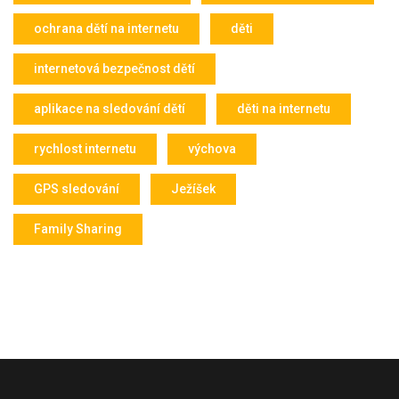
ochrana dětí na internetu
děti
internetová bezpečnost dětí
aplikace na sledování dětí
děti na internetu
rychlost internetu
výchova
GPS sledování
Ježíšek
Family Sharing