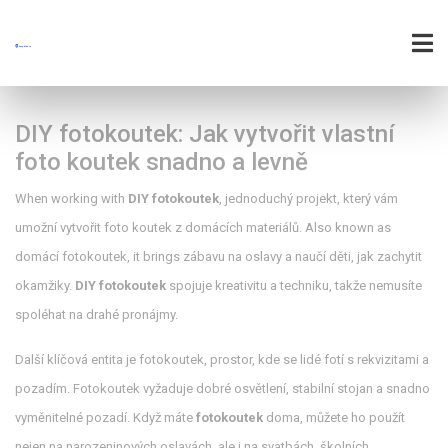
DIY fotokoutek: Jak vytvořit vlastní
foto koutek snadno a levně
When working with
DIY fotokoutek
,
jednoduchý projekt, který vám
umožní vytvořit foto koutek z domácích materiálů
. Also known as
domácí fotokoutek
, it brings zábavu na oslavy a naučí děti, jak zachytit
okamžiky.
DIY fotokoutek
spojuje kreativitu a techniku, takže nemusíte
spoléhat na drahé pronájmy.
Další klíčová entita je
fotokoutek
,
prostor, kde se lidé fotí s rekvizitami a
pozadím
. Fotokoutek vyžaduje dobré osvětlení, stabilní stojan a snadno
vyměnitelné pozadí. Když máte
fotokoutek
doma, můžete ho použít
nejen na narozeninových oslavách, ale i na svatbách, školních