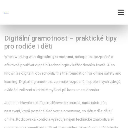
Digitální gramotnost – praktické tipy
pro rodiče i děti
When working with
digitální gramotnost
,
schopnost bezpečně a
efektivně používat digitální technologie v každodenním životě
. Also
known as
digitální dovednosti
, it is the foundation for online safety and
learning. Digitální gramotnost zahrnuje rozpoznání spolehlivých zdrojů,
ovládání zařízení a kritické myšlení při konzumaci obsahu.
Jedním z hlavních pilířů je
rodičovská kontrola
,
sada nástrojů a
nastavení, která pomáhá sledovat a omezovat, co děti vidí a dělají
online
. Rodičovská kontrola vyžaduje nejen technické znalosti, ale i
pravidelnou komunikaci s dětmi, aby pochopily proč jsou určité limity