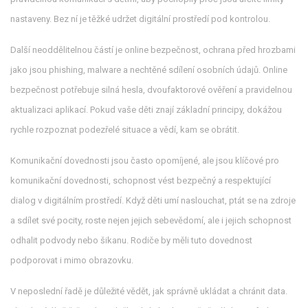
nastaveny. Bez ní je těžké udržet digitální prostředí pod kontrolou.
Další neoddělitelnou částí je
online bezpečnost
,
ochrana před hrozbami
jako jsou phishing, malware a nechtěné sdílení osobních údajů
. Online
bezpečnost potřebuje silná hesla, dvoufaktorové ověření a pravidelnou
aktualizaci aplikací. Pokud vaše děti znají základní principy, dokážou
rychle rozpoznat podezřelé situace a vědí, kam se obrátit.
Komunikační dovednosti jsou často opomíjené, ale jsou klíčové pro
komunikační dovednosti
,
schopnost vést bezpečný a respektující
dialog v digitálním prostředí
. Když děti umí naslouchat, ptát se na zdroje
a sdílet své pocity, roste nejen jejich sebevědomí, ale i jejich schopnost
odhalit podvody nebo šikanu. Rodiče by měli tuto dovednost
podporovat i mimo obrazovku.
V neposlední řadě je důležité vědět, jak správně ukládat a chránit data.