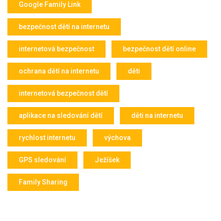
Google Family Link
bezpečnost dětí na internetu
internetová bezpečnost
bezpečnost dětí online
ochrana dětí na internetu
děti
internetová bezpečnost dětí
aplikace na sledování dětí
děti na internetu
rychlost internetu
výchova
GPS sledování
Ježíšek
Family Sharing