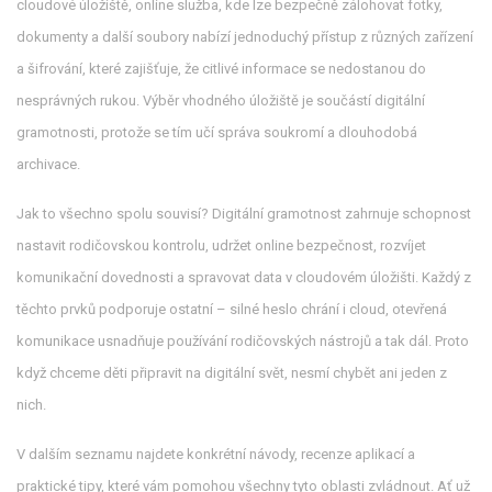
cloudové úložiště
,
online služba, kde lze bezpečně zálohovat fotky,
dokumenty a další soubory
nabízí jednoduchý přístup z různých zařízení
a šifrování, které zajišťuje, že citlivé informace se nedostanou do
nesprávných rukou. Výběr vhodného úložiště je součástí digitální
gramotnosti, protože se tím učí správa soukromí a dlouhodobá
archivace.
Jak to všechno spolu souvisí? Digitální gramotnost zahrnuje schopnost
nastavit rodičovskou kontrolu, udržet online bezpečnost, rozvíjet
komunikační dovednosti a spravovat data v cloudovém úložišti. Každý z
těchto prvků podporuje ostatní – silné heslo chrání i cloud, otevřená
komunikace usnadňuje používání rodičovských nástrojů a tak dál. Proto
když chceme děti připravit na digitální svět, nesmí chybět ani jeden z
nich.
V dalším seznamu najdete konkrétní návody, recenze aplikací a
praktické tipy, které vám pomohou všechny tyto oblasti zvládnout. Ať už