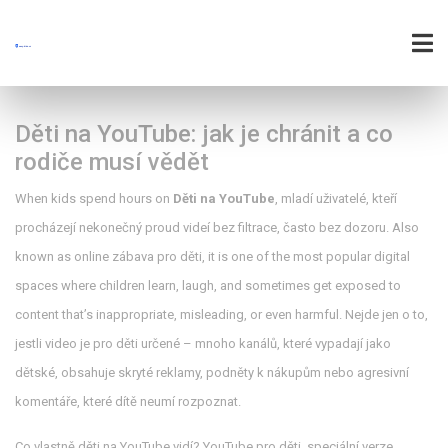
Děti na YouTube: jak je chránit a co
rodiče musí vědět
When kids spend hours on
Děti na YouTube
,
mladí uživatelé, kteří
procházejí nekonečný proud videí bez filtrace, často bez dozoru
. Also
known as
online zábava pro děti
, it is one of the most popular digital
spaces where children learn, laugh, and sometimes get exposed to
content that’s inappropriate, misleading, or even harmful.
Nejde jen o to,
jestli video je pro děti určené – mnoho kanálů, které vypadají jako
dětské, obsahuje skryté reklamy, podněty k nákupům nebo agresivní
komentáře, které dítě neumí rozpoznat.
Co vlastně děti na YouTube vidí?
YouTube pro děti
,
speciální verze