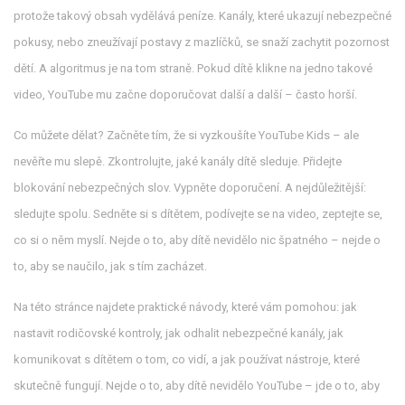
protože takový obsah vydělává peníze. Kanály, které ukazují nebezpečné
pokusy, nebo zneužívají postavy z mazlíčků, se snaží zachytit pozornost
dětí. A algoritmus je na tom straně. Pokud dítě klikne na jedno takové
video, YouTube mu začne doporučovat další a další – často horší.
Co můžete dělat? Začněte tím, že si vyzkoušíte YouTube Kids – ale
nevěřte mu slepě. Zkontrolujte, jaké kanály dítě sleduje. Přidejte
blokování nebezpečných slov. Vypněte doporučení. A nejdůležitější:
sledujte spolu. Sedněte si s dítětem, podívejte se na video, zeptejte se,
co si o něm myslí. Nejde o to, aby dítě nevidělo nic špatného – nejde o
to, aby se naučilo, jak s tím zacházet.
Na této stránce najdete praktické návody, které vám pomohou: jak
nastavit rodičovské kontroly, jak odhalit nebezpečné kanály, jak
komunikovat s dítětem o tom, co vidí, a jak používat nástroje, které
skutečně fungují. Nejde o to, aby dítě nevidělo YouTube – jde o to, aby