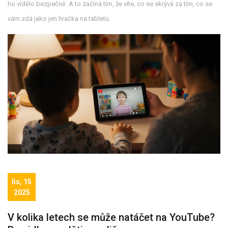
ho vidělo bezpečně. A to začíná tím, že víte, co se skrývá za tím, co se
vám zdá jako jen hračka na tabletu.
lis, 15
2025
V kolika letech se může natáčet na YouTube?