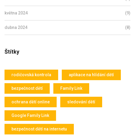
května 2024
(9)
dubna 2024
(8)
Štítky
rodičovská kontrola
aplikace na hlídání dětí
bezpečnost dětí
Family Link
ochrana dětí online
sledování dětí
Google Family Link
bezpečnost dětí na internetu