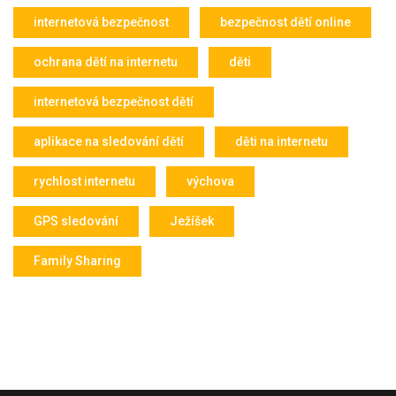
internetová bezpečnost
bezpečnost dětí online
ochrana dětí na internetu
děti
internetová bezpečnost dětí
aplikace na sledování dětí
děti na internetu
rychlost internetu
výchova
GPS sledování
Ježíšek
Family Sharing