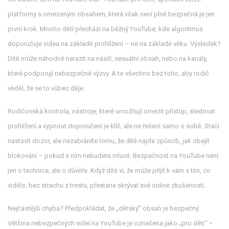
platformy s omezeným obsahem, která však není plně bezpečná
je jen
první krok. Mnoho dětí přechází na běžný YouTube, kde algoritmus
doporučuje videa na základě prohlížení – ne na základě věku. Výsledek?
Dítě může náhodně narazit na násilí, sexuální obsah, nebo na kanály,
které podporují nebezpečné výzvy. A to všechno bez toho, aby rodič
věděl, že se to vůbec děje.
Rodičovská kontrola
,
nástroje, které umožňují omezit přístup, sledovat
prohlížení a vypnout doporučení
je klíč, ale ne řešení samo o sobě. Stačí
nastavit dozor, ale nezabráníte tomu, že dítě najde způsob, jak obejít
blokování – pokud s ním nebudete mluvit. Bezpečnost na YouTube není
jen o technice, ale o důvěře. Když dítě ví, že může přijít k vám s tím, co
vidělo, bez strachu z trestu, přestane skrývat své online zkušenosti.
Nejčastější chyba? Předpokládat, že „dětský“ obsah je bezpečný.
Většina nebezpečných videí na YouTube je označena jako „pro děti“ –