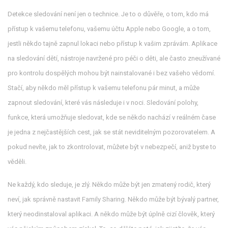
Detekce sledování není jen o technice. Je to o důvěře, o tom, kdo má
přístup k vašemu telefonu, vašemu účtu Apple nebo Google, a o tom,
jestli někdo tajně zapnul lokaci nebo přístup k vašim zprávám.
Aplikace
na sledování dětí
,
nástroje navržené pro péči o děti, ale často zneužívané
pro kontrolu dospělých
mohou být nainstalované i bez vašeho vědomí.
Stačí, aby někdo měl přístup k vašemu telefonu pár minut, a může
zapnout sledování, které vás následuje i v noci.
Sledování polohy
,
funkce, která umožňuje sledovat, kde se někdo nachází v reálném čase
je jedna z nejčastějších cest, jak se stát neviditelným pozorovatelem. A
pokud nevíte, jak to zkontrolovat, můžete být v nebezpečí, aniž byste to
věděli.
Ne každý, kdo sleduje, je zlý. Někdo může být jen zmatený rodič, který
neví, jak správně nastavit Family Sharing. Někdo může být bývalý partner,
který neodinstaloval aplikaci. A někdo může být úplně cizí člověk, který