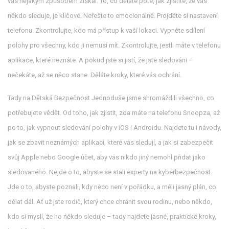
vás nějakým způsobem získal. To, co děláte poté, jak zjistíte, že vás
někdo sleduje, je klíčové. Neřešte to emocionálně. Projděte si nastavení
telefonu. Zkontrolujte, kdo má přístup k vaší lokaci. Vypněte sdílení
polohy pro všechny, kdo ji nemusí mít. Zkontrolujte, jestli máte v telefonu
aplikace, které neznáte. A pokud jste si jistí, že jste sledováni –
nečekáte, až se něco stane. Děláte kroky, které vás ochrání.
Tady na Dětská Bezpečnost Jednoduše jsme shromáždili všechno, co
potřebujete vědět. Od toho, jak zjistit, zda máte na telefonu Snoopza, až
po to, jak vypnout sledování polohy v iOS i Androidu. Najdete tu i návody,
jak se zbavit neznámých aplikací, které vás sledují, a jak si zabezpečit
svůj Apple nebo Google účet, aby vás nikdo jiný nemohl přidat jako
sledovaného. Nejde o to, abyste se stali experty na kyberbezpečnost.
Jde o to, abyste poznali, kdy něco není v pořádku, a měli jasný plán, co
dělat dál. Ať už jste rodič, který chce chránit svou rodinu, nebo někdo,
kdo si myslí, že ho někdo sleduje – tady najdete jasné, praktické kroky,