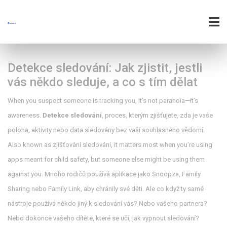
Detekce sledování: Jak zjistit, jestli
vás někdo sleduje, a co s tím dělat
When you suspect someone is tracking you, it’s not paranoia—it’s
awareness.
Detekce sledování
,
proces, kterým zjišťujete, zda je vaše
poloha, aktivity nebo data sledovány bez vaší souhlasného vědomí
.
Also known as
zjišťování sledování
, it matters most when you’re using
apps meant for child safety, but someone else might be using them
against you.
Mnoho rodičů používá aplikace jako Snoopza, Family
Sharing nebo Family Link, aby chránily své děti. Ale co když ty samé
nástroje používá někdo jiný k sledování vás? Nebo vašeho partnera?
Nebo dokonce vašeho dítěte, které se učí, jak vypnout sledování?