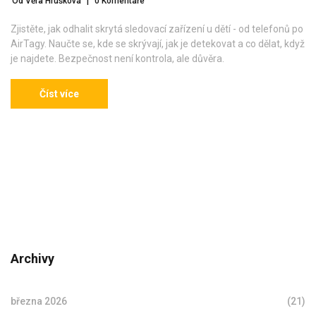
Od Věra Hrušková
|
0 Komentáře
Zjistěte, jak odhalit skrytá sledovací zařízení u dětí - od telefonů po
AirTagy. Naučte se, kde se skrývají, jak je detekovat a co dělat, když
je najdete. Bezpečnost není kontrola, ale důvěra.
Číst více
Archivy
března 2026
(21)