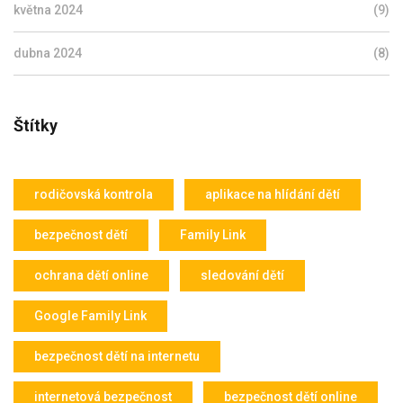
května 2024
(9)
dubna 2024
(8)
Štítky
rodičovská kontrola
aplikace na hlídání dětí
bezpečnost dětí
Family Link
ochrana dětí online
sledování dětí
Google Family Link
bezpečnost dětí na internetu
internetová bezpečnost
bezpečnost dětí online