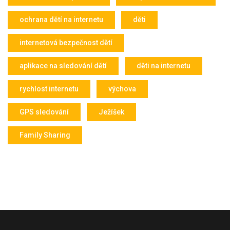
ochrana dětí na internetu
děti
internetová bezpečnost dětí
aplikace na sledování dětí
děti na internetu
rychlost internetu
výchova
GPS sledování
Ježíšek
Family Sharing