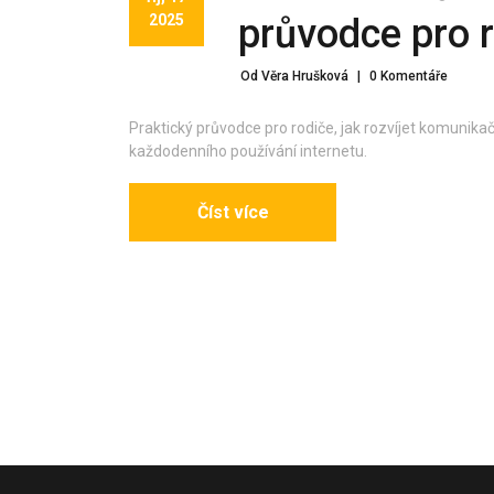
2025
průvodce pro r
Od Věra Hrušková
|
0 Komentáře
Praktický průvodce pro rodiče, jak rozvíjet komunikač
každodenního používání internetu.
Číst více