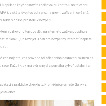
i. Například když nastavíte rodičovskou kontrolu na telefonu
PA3, získáte dvojitou ochranu: na úrovni zařízení i celé sítě.
tě bude v online prostoru v bezpečí.
ný rozhovor o tom, co děti na internetu zažívají, doplňuje
st. V článku „Co rozvíjet u dětí pro bezpečný internet“ najdete
bírat.
ré zde najdete, vás provede od základního nastavení routeru až
izace. Každý krok má svůj smysl a pomáhá vytvořit stabilní a
likací a praktické checklisty. Prohlédněte si naše články a
 ještě dnes.