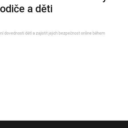
odiče a děti
ní dovednosti dětí a zajistit jejich bezpečnost online během