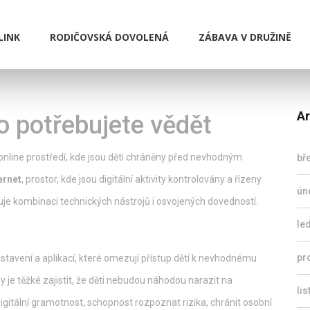
LINK
RODIČOVSKÁ DOVOLENÁ
ZÁBAVA V DRUŽINĚ
Ar
o potřebujete vědět
online prostředí, kde jsou děti chráněny před nevhodným
bř
ernet
,
prostor, kde jsou digitální aktivity kontrolovány a řízeny
ún
uje kombinaci technických nástrojů i osvojených dovedností.
le
pr
stavení a aplikací, které omezují přístup dětí k nevhodnému
y je těžké zajistit, že děti nebudou náhodou narazit na
li
igitální gramotnost
,
schopnost rozpoznat rizika, chránit osobní