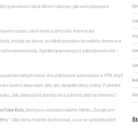
ří
tální gramotnost dává dětem nástroje, jak sami přispívat k
zá
tavení routeru, silné heslo a šifrování, které brání
sr
pečená, snižuje se šance, že někdo pronikne do vašeho domova a
če
 rodičovská kontrola, digitální gramotnost a zabezpečení sítě –
če
y používání silných hesel, dvoufaktorové autentizace a VPN, když
kv
rání osobní data nejen dětí, ale i dospělé členy rodiny. Praktické
du
vodu „Jak zabezpečit domácí síť a ochránit děti na internetu“.
ouTube Kids
, které jsou součástí našeho článku „Google pro
Št
filtry“. Díky tomu můžete kontrolovat, co se ve vyhledávačích