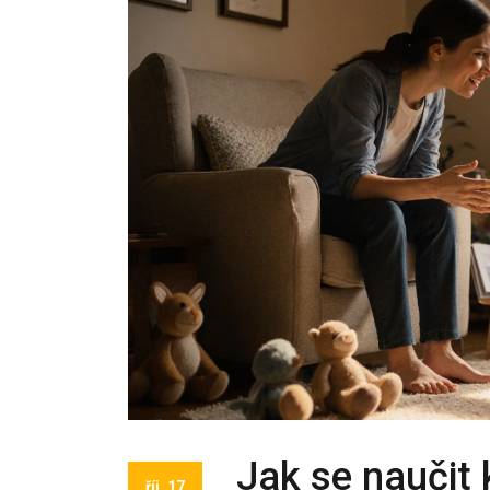
Jak se naučit
říj, 17