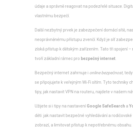
údaje a správně reagovat na podezřelé situace
. Digi
vlastnímu bezpečí.
Další nezbytný prvek je
zabezpečení domácí sítě
,
nas
neoprávněnému přístupu zvenčí
. Když je síť zabez
získá přístup k dětským zařízením. Tato tři spojení –
tvoří základní rámec pro
bezpečný internet
.
Bezpečný internet zahrnuje i
online bezpečnost
, ted
se připojujete k veřejným Wi‑Fi sítím. Tyto techniky ch
tipy, jak nastavit VPN na routeru, najdete v našem ná
Užijete si i tipy na nastavení
Google SafeSearch
a
Y
děti: jak nastavit bezpečné vyhledávání a rodičovské 
zobrazí, a limitovat přístup k nepotřebnému obsahu.