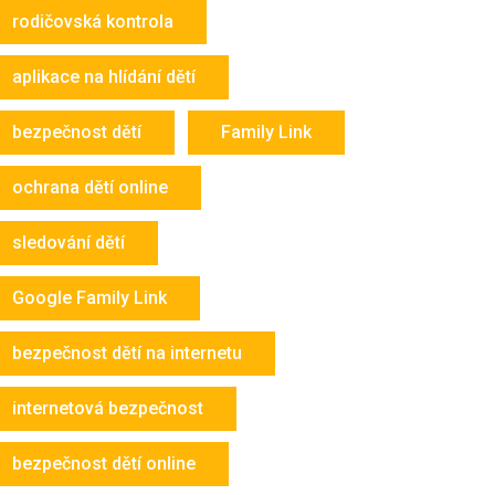
rodičovská kontrola
aplikace na hlídání dětí
bezpečnost dětí
Family Link
ochrana dětí online
sledování dětí
Google Family Link
bezpečnost dětí na internetu
internetová bezpečnost
bezpečnost dětí online