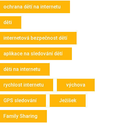
ochrana dětí na internetu
děti
internetová bezpečnost dětí
aplikace na sledování dětí
děti na internetu
rychlost internetu
výchova
GPS sledování
Ježíšek
Family Sharing