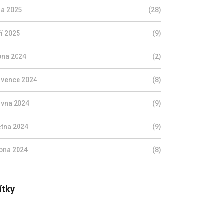
jna 2025
(28)
ří 2025
(9)
pna 2024
(2)
rvence 2024
(8)
rvna 2024
(9)
ětna 2024
(9)
bna 2024
(8)
ítky