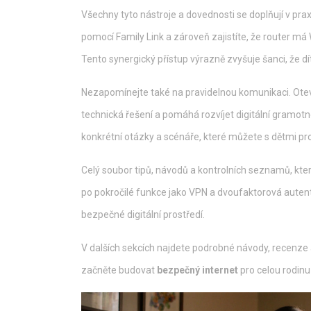
Všechny tyto nástroje a dovednosti se doplňují v prax
pomocí Family Link a zároveň zajistíte, že router má W
Tento synergický přístup výrazně zvyšuje šanci, že dí
Nezapomínejte také na pravidelnou komunikaci. Otevře
technická řešení a pomáhá rozvíjet digitální gramotno
konkrétní otázky a scénáře, které můžete s dětmi pro
Celý soubor tipů, návodů a kontrolních seznamů, kte
po pokročilé funkce jako VPN a dvoufaktorová autent
bezpečné digitální prostředí.
V dalších sekcích najdete podrobné návody, recenze ap
začněte budovat
bezpečný internet
pro celou rodinu