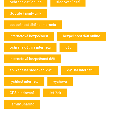
ochrana dětí online
sledování dětí
Google Family Link
bezpečnost dětí na internetu
internetová bezpečnost
bezpečnost dětí online
ochrana dětí na internetu
děti
internetová bezpečnost dětí
aplikace na sledování dětí
děti na internetu
rychlost internetu
výchova
GPS sledování
Ježíšek
Family Sharing