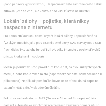
(např. papírový výpis v trezoru). Bezpečné úložiště samotné často nabízí
šifrování „end‑to‑end“, ale kontrola nad klíči zůstává na uživateli.
Lokální zálohy – pojistka, která nikdy
nespadne z internetu
Pro kompletní ochranu nesmí chybět
lokální zálohy
,
kopie uložené na
fyzických médiích, jako jsou externí pevné disky, NAS servery nebo USB
flash disky
. Tyto zálohy fungují i při výpadku internetu a poskytují rychlý
přístup k originálním souborům.
Ideální je použít tzv. 3‑2‑1 pravidlo: tři kopie dat, na dvou různých typech
médií, a jedna kopie mimo místo (např. v bezpečnostní schránce nebo u
příbuzného). Například: primární knihovna na telefonu, druhá kopie na
externím HDD a třetí v cloudovém úložišti.
Pokud se rozhodnete pro NAS (Network‑Attached Storage), můžete
nastavit automatické synchronizace ze všech zařízení v domácí síti. To