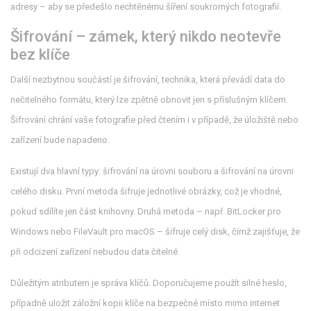
adresy – aby se předešlo nechtěnému šíření soukromých fotografií.
Šifrování – zámek, který nikdo neotevře
bez klíče
Další nezbytnou součástí je
šifrování
,
technika, která převádí data do
nečitelného formátu, který lze zpětně obnovit jen s příslušným klíčem
.
Šifrování chrání vaše fotografie před čtením i v případě, že úložiště nebo
zařízení bude napadeno.
Existují dva hlavní typy: šifrování na úrovni souboru a šifrování na úrovni
celého disku. První metoda šifruje jednotlivé obrázky, což je vhodné,
pokud sdílíte jen část knihovny. Druhá metoda – např. BitLocker pro
Windows nebo FileVault pro macOS – šifruje celý disk, čímž zajišťuje, že
při odcizení zařízení nebudou data čitelné.
Důležitým atributem je správa klíčů. Doporučujeme použít silné heslo,
případně uložit záložní kopii klíče na bezpečné místo mimo internet