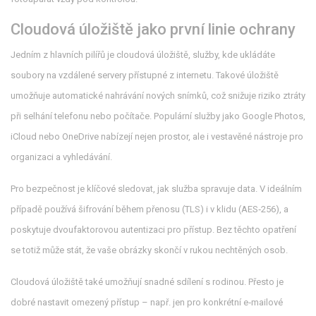
Cloudová úložiště jako první linie ochrany
Jedním z hlavních pilířů je
cloudová úložiště
,
služby, kde ukládáte
soubory na vzdálené servery přístupné z internetu
. Takové úložiště
umožňuje automatické nahrávání nových snímků, což snižuje riziko ztráty
při selhání telefonu nebo počítače. Populární služby jako Google Photos,
iCloud nebo OneDrive nabízejí nejen prostor, ale i vestavěné nástroje pro
organizaci a vyhledávání.
Pro bezpečnost je klíčové sledovat, jak služba spravuje data. V ideálním
případě používá šifrování během přenosu (TLS) i v klidu (AES‑256), a
poskytuje dvoufaktorovou autentizaci pro přístup. Bez těchto opatření
se totiž může stát, že vaše obrázky skončí v rukou nechtěných osob.
Cloudová úložiště také umožňují snadné sdílení s rodinou. Přesto je
dobré nastavit omezený přístup – např. jen pro konkrétní e‑mailové