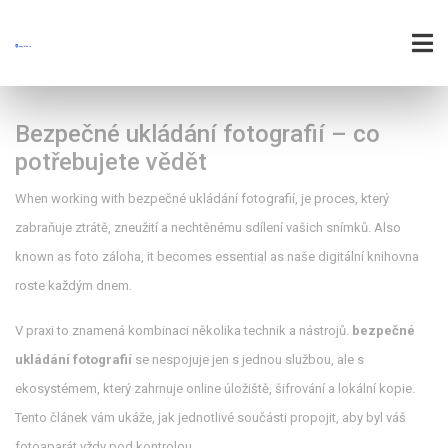
Bezpečné ukládání fotografií – co
potřebujete vědět
When working with
bezpečné ukládání fotografií
,
je proces, který
zabraňuje ztrátě, zneužití a nechtěnému sdílení vašich snímků
. Also
known as
foto záloha
, it becomes essential as naše digitální knihovna
roste každým dnem.
V praxi to znamená kombinaci několika technik a nástrojů.
bezpečné
ukládání fotografií
se nespojuje jen s jednou službou, ale s
ekosystémem, který zahrnuje online úložiště, šifrování a lokální kopie.
Tento článek vám ukáže, jak jednotlivé součásti propojit, aby byl váš
fotoaparát vždy pod kontrolou.