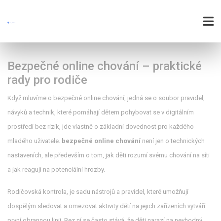
Bezpečné online chování – praktické
rady pro rodiče
Když mluvíme o
bezpečné online chování
,
jedná se o soubor pravidel,
návyků a technik, které pomáhají dětem pohybovat se v digitálním
prostředí bez rizik
, jde vlastně o základní dovednost pro každého
mladého uživatele.
bezpečné online chování
není jen o technických
nastaveních, ale především o tom, jak děti rozumí svému chování na síti
a jak reagují na potenciální hrozby.
Rodičovská kontrola
,
je sadu nástrojů a pravidel, které umožňují
dospělým sledovat a omezovat aktivity dětí na jejich zařízeních
vytváří
první obrannou linii. Bez ní se často stává, že děti narazí na nevhodný