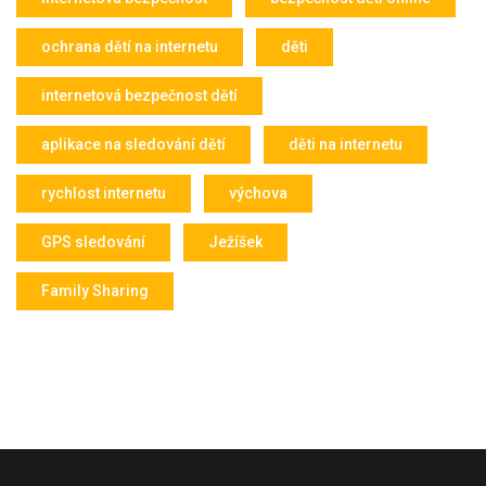
ochrana dětí na internetu
děti
internetová bezpečnost dětí
aplikace na sledování dětí
děti na internetu
rychlost internetu
výchova
GPS sledování
Ježíšek
Family Sharing