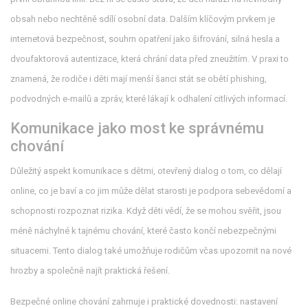
obsah nebo nechtěně sdílí osobní data. Dalším klíčovým prvkem je
internetová bezpečnost
,
souhrn opatření jako šifrování, silná hesla a
dvoufaktorová autentizace, která chrání data před zneužitím
. V praxi to
znamená, že rodiče i děti mají menší šanci stát se obětí
phishing
,
podvodných e‑mailů a zpráv, které lákají k odhalení citlivých informací
.
Komunikace jako most ke správnému
chování
Důležitý aspekt
komunikace s dětmi
,
otevřený dialog o tom, co dělají
online, co je baví a co jim může dělat starosti
je podpora sebevědomí a
schopnosti rozpoznat rizika. Když děti vědí, že se mohou svěřit, jsou
méně náchylné k tajnému chování, které často končí nebezpečnými
situacemi. Tento dialog také umožňuje rodičům včas upozornit na nové
hrozby a společně najít praktická řešení.
Bezpečné online chování zahrnuje i praktické dovednosti: nastavení