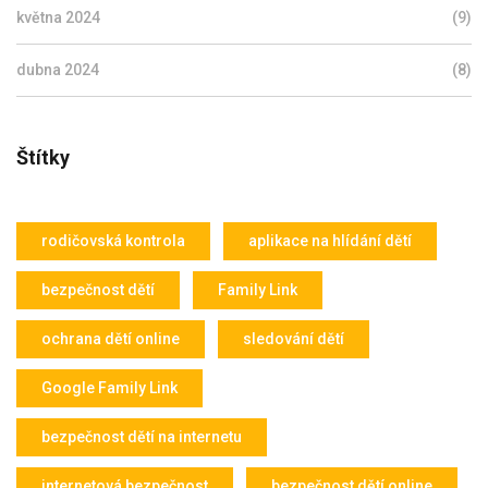
května 2024
(9)
dubna 2024
(8)
Štítky
rodičovská kontrola
aplikace na hlídání dětí
bezpečnost dětí
Family Link
ochrana dětí online
sledování dětí
Google Family Link
bezpečnost dětí na internetu
internetová bezpečnost
bezpečnost dětí online