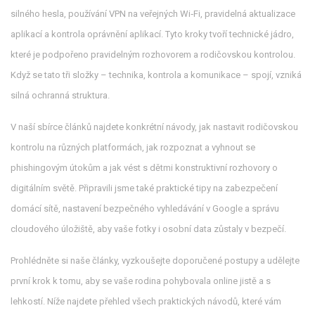
silného hesla, používání VPN na veřejných Wi‑Fi, pravidelná aktualizace
aplikací a kontrola oprávnění aplikací. Tyto kroky tvoří technické jádro,
které je podpořeno pravidelným rozhovorem a rodičovskou kontrolou.
Když se tato tři složky – technika, kontrola a komunikace – spojí, vzniká
silná ochranná struktura.
V naší sbírce článků najdete konkrétní návody, jak nastavit rodičovskou
kontrolu na různých platformách, jak rozpoznat a vyhnout se
phishingovým útokům a jak vést s dětmi konstruktivní rozhovory o
digitálním světě. Připravili jsme také praktické tipy na zabezpečení
domácí sítě, nastavení bezpečného vyhledávání v Google a správu
cloudového úložiště, aby vaše fotky i osobní data zůstaly v bezpečí.
Prohlédněte si naše články, vyzkoušejte doporučené postupy a udělejte
první krok k tomu, aby se vaše rodina pohybovala online jistě a s
lehkostí. Níže najdete přehled všech praktických návodů, které vám