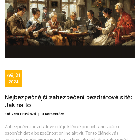
kvě, 31
2024
Nejbezpečnější zabezpečení bezdrátové sítě:
Jak na to
Od Věra Hrušková
|
0 Komentáře
Zabezpečení bezdrátové sítě je klíčové pro ochranu vašich
osobních dat a bezpečnost online aktivit. Tento článek vás
seznámí s nejlepšími metodami a tipy, jak dusledně zabezpečit