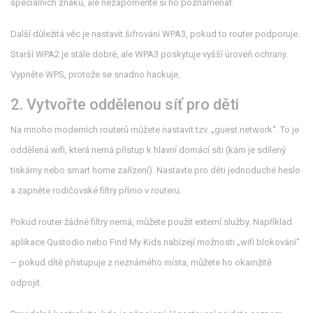
speciálních znaků, ale nezapomeňte si ho poznamenat.
Další důležitá věc je nastavit šifrování WPA3, pokud to router podporuje.
Starší WPA2 je stále dobré, ale WPA3 poskytuje vyšší úroveň ochrany.
Vypněte WPS, protože se snadno hackuje.
2. Vytvořte oddělenou síť pro děti
Na mnoho moderních routerů můžete nastavit tzv. „guest network“. To je
oddělená wifi, která nemá přístup k hlavní domácí síti (kám je sdílený
tiskárny nebo smart home zařízení). Nastavte pro děti jednoduché heslo
a zapněte rodičovské filtry přímo v routeru.
Pokud router žádné filtry nemá, můžete použít externí služby. Například
aplikace Qustodio nebo Find My Kids nabízejí možnosti „wifi blokování“
– pokud dítě přistupuje z neznámého místa, můžete ho okamžitě
odpojit.