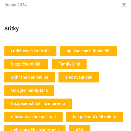
dubna 2024
(8)
Štítky
rodičovská kontrola
aplikace na hlídání dětí
bezpečnost dětí
Family Link
ochrana dětí online
sledování dětí
Google Family Link
bezpečnost dětí na internetu
internetová bezpečnost
bezpečnost dětí online
ochrana dětí na internetu
děti