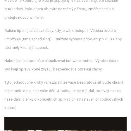
Pravidelně kontrolujte, kdo je připojený. V nastavení najdete seznam
MAC adres. Pokud tam objevíte neznámý přístroj, změňte heslo a
přidejte novou whitelist.
Dalším tipem je nastavit časy, kdy je wifi dostupná. Většina routerů
umožňuje „time scheduling“ – můžete vypnout připojení po 21:00, aby
děti měly klidnější spánek.
Nakonec nezapomeňte aktualizovat firmware routeru. Výrobci často
vydávají opravy, které zvyšují bezpečnost a opravují chyby.
Tyto jednoduché kroky vám zajistí, že vaše bezdrátová síť bude chránit
nejen vaše data, ale i vaše děti. A pokud chcete jít dál, podívejte se na
naše další články o konkrétních aplikacích a nastaveních rodičovských
kontrol.