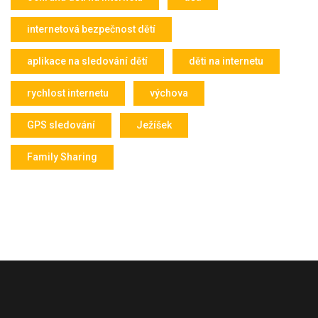
internetová bezpečnost dětí
aplikace na sledování dětí
děti na internetu
rychlost internetu
výchova
GPS sledování
Ježíšek
Family Sharing