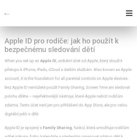
Apple ID pro rodiče: jak ho použít k
bezpečnému sledování dětí
When you set up an
Apple ID
,
unikátní účet od Apple, který slouží k
přístupu k iPhone, iPadu, iCloud a dalším službám
. Also known as
Apple
account
, it is the foundation for all parental controls on Apple devices.
Bez Apple ID nemůžete použít Family Sharing, Screen Time ani sledovat
polohu dítěte – nejefektivnější nástroje, které Apple nabízí rodičům
zdarma. Tento účet není jen pro přihlášení do App Store, ale pro celou
digitální péči o dítě.
Apple ID je spojený s
Family Sharing
,
funkcí, která umožňuje rodičům
sdílet nákupy, fotky, kalendáře a především omezovat přístup dětí k