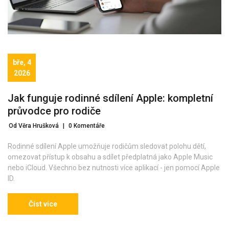
bře, 4
2026
Jak funguje rodinné sdílení Apple: kompletní
průvodce pro rodiče
Od Věra Hrušková
|
0 Komentáře
Rodinné sdílení Apple umožňuje rodičům sledovat polohu dětí,
omezovat přístup k obsahu a sdílet předplatná jako Apple Music
nebo iCloud. Všechno bez nutnosti více aplikací - jen pomocí Apple
ID.
Číst více