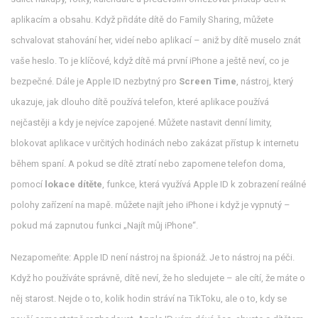
aplikacím a obsahu
.
Když přidáte dítě do Family Sharing, můžete
schvalovat stahování her, videí nebo aplikací – aniž by dítě muselo znát
vaše heslo. To je klíčové, když dítě má první iPhone a ještě neví, co je
bezpečné. Dále je Apple ID nezbytný pro
Screen Time
,
nástroj, který
ukazuje, jak dlouho dítě používá telefon, které aplikace používá
nejčastěji a kdy je nejvíce zapojené
.
Můžete nastavit denní limity,
blokovat aplikace v určitých hodinách nebo zakázat přístup k internetu
během spaní. A pokud se dítě ztratí nebo zapomene telefon doma,
pomocí
lokace dítěte
,
funkce, která využívá Apple ID k zobrazení reálné
polohy zařízení na mapě
.
můžete najít jeho iPhone i když je vypnutý –
pokud má zapnutou funkci „Najít můj iPhone“.
Nezapomeňte: Apple ID není nástroj na špionáž. Je to nástroj na péči.
Když ho používáte správně, dítě neví, že ho sledujete – ale cítí, že máte o
něj starost. Nejde o to, kolik hodin stráví na TikToku, ale o to, kdy se