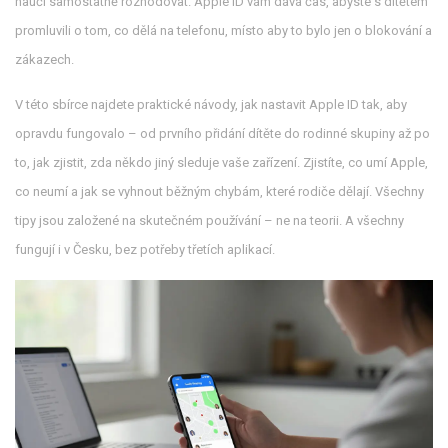
naučí samostatně rozhodovat. Apple ID vám dává čas, abyste s dítětem
promluvili o tom, co dělá na telefonu, místo aby to bylo jen o blokování a
zákazech.
V této sbírce najdete praktické návody, jak nastavit Apple ID tak, aby
opravdu fungovalo – od prvního přidání dítěte do rodinné skupiny až po
to, jak zjistit, zda někdo jiný sleduje vaše zařízení. Zjistíte, co umí Apple,
co neumí a jak se vyhnout běžným chybám, které rodiče dělají. Všechny
tipy jsou založené na skutečném používání – ne na teorii. A všechny
fungují i v Česku, bez potřeby třetích aplikací.