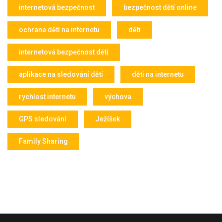
internetová bezpečnost
bezpečnost dětí online
ochrana dětí na internetu
děti
internetová bezpečnost dětí
aplikace na sledování dětí
děti na internetu
rychlost internetu
výchova
GPS sledování
Ježíšek
Family Sharing