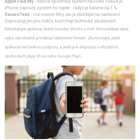
Apple Find My
- nejvíce spolehlivý systém na světě. Pokud je
iPhone zapnutý, systém ho najde - i když je baterie na 1 %.
SecureTeen
- má mocné filtry, ale je složitější na nastavení.
Doporučuji jen pro rodiče, kteří mají technické zkušenosti.
Neinstalujte aplikace, které neznáte. Mnoho z nich shromažďuje data,
nebo vás vlastně prodávají reklamním firmám. Zkontrolujte, jestli
aplikace má českou podporu, a jestli je k dispozici v oficiálních
obchodech (App Store nebo Google Play).