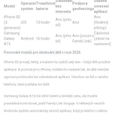
Sledování
Snadné
Operační
Trvanlivost
Podpora
Model
bez
omezení
systém
baterie
geofencingu
internetu
aplikací
iPhone SE
Ano
Ano (přes
(3.
iOS
13 hodin
Ano
(Rodinný
síť)
generace)
přístup)
Samsung
Částečně
Ano (přes
Ano (pouze s
Galaxy
Android
16 hodin
(závisí na
síť)
Family Link)
A15
nastavení)
Porovnání mobilů pro sledování dětí v roce 2026
iPhone SE je malý, lehký, a baterie mu vydrží celý den - i když dítě používá
aplikace. A protože je to iPhone, můžete ho nastavit tak, že dítě nemůže
vypnout polohování ani odinstalovat aplikaci. Všechno se řídí z vašeho
telefonu. Není potřeba nic řešit.
Samsung Galaxy A15 má větší baterii a levnější cenu, ale musíte
pravidelně kontrolovat, jestli Family Link funguje. V některých verzích
Androidu systém automaticky ukončí aplikaci, když je telefon v režimu