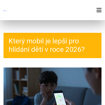
Který mobil je lepší pro
hlídání dětí v roce 2026?