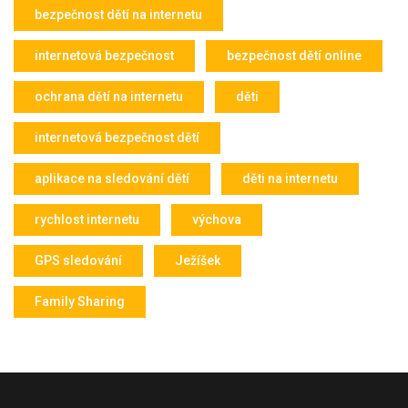
bezpečnost dětí na internetu
internetová bezpečnost
bezpečnost dětí online
ochrana dětí na internetu
děti
internetová bezpečnost dětí
aplikace na sledování dětí
děti na internetu
rychlost internetu
výchova
GPS sledování
Ježíšek
Family Sharing