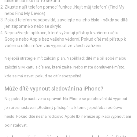
stiskne tlačítko na 10 sekund.
Zkuste najít telefon pomocí funkce „Najít můj telefon“ (Find My
nebo Find My Device).
Pokud telefon neodpovídá, zavolejte na jeho číslo - někdy se dítě
jen zapomnělo nebo se skrylo.
Nepoužívejte aplikace, které vyžadují přístup k vašemu účtu
Google nebo Apple bez vašeho vědomí. Pokud dítě má přístup k
vašemu účtu, může vás vypnout ze všech zařízení.
Nejlepší strategie: mít záložní plán. Například: dítě má při sobě malou
záložní SIM kartu s číslem, které znáte. Nebo máte domluvené místo,
kde se má ozvat, pokud se cítí nebezpečně.
Může dítě vypnout sledování na iPhone?
Ne, pokud je nastaveno správně. Na iPhone se polohování dá vypnout
jen přes nastavení „Rodinný přístup“ - a k tomu je potřeba rodičovo
heslo. Pokud dítě nezná rodičovo Apple ID, nemůže aplikaci vypnout ani
odinstalovat.