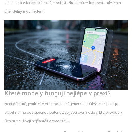
cenu a máte technické zkušenosti, Android může fungovat - ale jen s
pravidelným dohledem.
Které modely fungují nejlépe v praxi?
Není důležité, jestli je telefon poslední generace. Důležité je, jestli je
stabilní a má dostatečnou baterii. Zde jsou dva modely, které rodiče v
Česku používají nejčastěji v roce 2026: