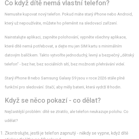
Co když dítě nemá vlastní telefon?
Nemusíte kupovat nový telefon. Pokud máte starý iPhone nebo Android,
který už nepoužíváte, můžete ho přeměnit na sledovací zařízení.
Nainstalujte aplikaci, zapněte polohování, vypněte všechny aplikace,
které dítě nemá potřebovat, a dejte mu jen SIM kartu s minimálním
datovým balíčkem. Takto vytvoříte jednoduchý, levný a bezpečný „dětský
telefon“ - bez her, bez sociálních sítí, bez možnosti přehrávání videí.
Starý iPhone 8 nebo Samsung Galaxy S9 jsou v roce 2026 stále plně
funkční pro sledování. Stačí, aby měly baterii, která vydrží 8 hodin.
Když se něco pokazí - co dělat?
Nejčastější problém: dítě se ztratilo, ale telefon neukazuje polohu. Co
udělat?
Zkontrolujte, jestli je telefon zapnutý - někdy se vypne, když dítě