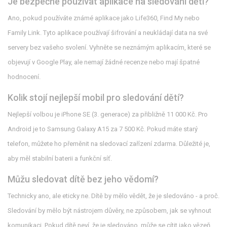
Je bezpečné používat aplikace na sledování dětí?
Ano, pokud používáte známé aplikace jako Life360, Find My nebo
Family Link. Tyto aplikace používají šifrování a neukládají data na své
servery bez vašeho svolení. Vyhněte se neznámým aplikacím, které se
objevují v Google Play, ale nemají žádné recenze nebo mají špatné
hodnocení.
Kolik stojí nejlepší mobil pro sledování dětí?
Nejlepší volbou je iPhone SE (3. generace) za přibližně 11 000 Kč. Pro
Android je to Samsung Galaxy A15 za 7 500 Kč. Pokud máte starý
telefon, můžete ho přeměnit na sledovací zařízení zdarma. Důležité je,
aby měl stabilní baterii a funkční síť.
Můžu sledovat dítě bez jeho vědomí?
Technicky ano, ale eticky ne. Dítě by mělo vědět, že je sledováno - a proč.
Sledování by mělo být nástrojem důvěry, ne způsobem, jak se vyhnout
komunikaci. Pokud dítě neví, že je sledováno, může se cítit jako vězeň.