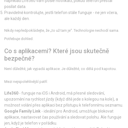
například Life360 vám pošle notifikaci, pokud telefon přestal
posílat data.
Pravidelně kontrolujte, jestli telefon stále funguje - ne jen včera,
ale každý den.
Nikdy nepředpokládejte, že „to už tam je“. Technologie nechodí sama.
Potřebuje dohled.
Co s aplikacemi? Které jsou skutečně
bezpečné?
Není důležité, jak vypadá aplikace. Je důležité, co dělá pod kapotou.
Mezi nejspolehlivější patří:
Life360
- funguje na iOS i Android, má přesné sledování,
upozornění na rychlost jízdy (když dítě jede s kolegou na kole), a
možnost volání přes aplikaci bez přístupu k telefonnímu seznamu.
Google Family Link
- ideální pro Android, umožňuje blokovat
aplikace, nastavovat čas používání a sledovat polohu. Ale funguje
jen, když je telefon v pořádku.