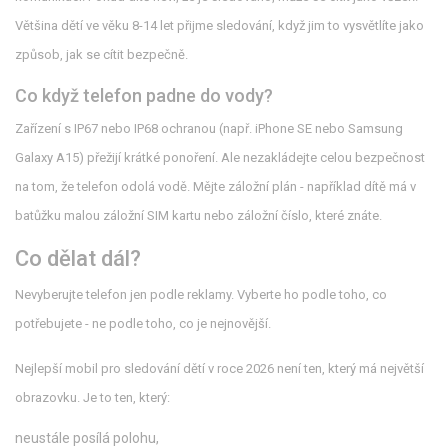
Většina dětí ve věku 8-14 let přijme sledování, když jim to vysvětlíte jako
způsob, jak se cítit bezpečně.
Co když telefon padne do vody?
Zařízení s IP67 nebo IP68 ochranou (např. iPhone SE nebo Samsung
Galaxy A15) přežijí krátké ponoření. Ale nezakládejte celou bezpečnost
na tom, že telefon odolá vodě. Mějte záložní plán - například dítě má v
batůžku malou záložní SIM kartu nebo záložní číslo, které znáte.
Co dělat dál?
Nevyberujte telefon jen podle reklamy. Vyberte ho podle toho, co
potřebujete - ne podle toho, co je nejnovější.
Nejlepší mobil pro sledování dětí v roce 2026 není ten, který má největší
obrazovku. Je to ten, který:
neustále posílá polohu,