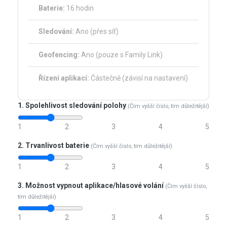
Baterie:
16 hodin
Sledování:
Ano (přes síť)
Geofencing:
Ano (pouze s Family Link)
Řízení aplikací:
Částečně (závisí na nastavení)
1. Spolehlivost sledování polohy
(Čím vyšší číslo, tím důležitější)
1
2
3
4
5
2. Trvanlivost baterie
(Čím vyšší číslo, tím důležitější)
1
2
3
4
5
3. Možnost vypnout aplikace/hlasové volání
(Čím vyšší číslo,
tím důležitější)
1
2
3
4
5