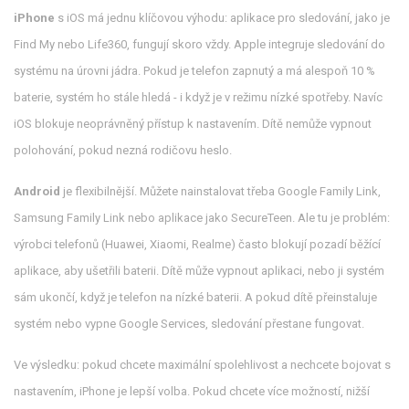
iPhone
s iOS má jednu klíčovou výhodu: aplikace pro sledování, jako je
Find My nebo Life360, fungují skoro vždy. Apple integruje sledování do
systému na úrovni jádra. Pokud je telefon zapnutý a má alespoň 10 %
baterie, systém ho stále hledá - i když je v režimu nízké spotřeby. Navíc
iOS blokuje neoprávněný přístup k nastavením. Dítě nemůže vypnout
polohování, pokud nezná rodičovu heslo.
Android
je flexibilnější. Můžete nainstalovat třeba Google Family Link,
Samsung Family Link nebo aplikace jako SecureTeen. Ale tu je problém:
výrobci telefonů (Huawei, Xiaomi, Realme) často blokují pozadí běžící
aplikace, aby ušetřili baterii. Dítě může vypnout aplikaci, nebo ji systém
sám ukončí, když je telefon na nízké baterii. A pokud dítě přeinstaluje
systém nebo vypne Google Services, sledování přestane fungovat.
Ve výsledku: pokud chcete maximální spolehlivost a nechcete bojovat s
nastavením, iPhone je lepší volba. Pokud chcete více možností, nižší