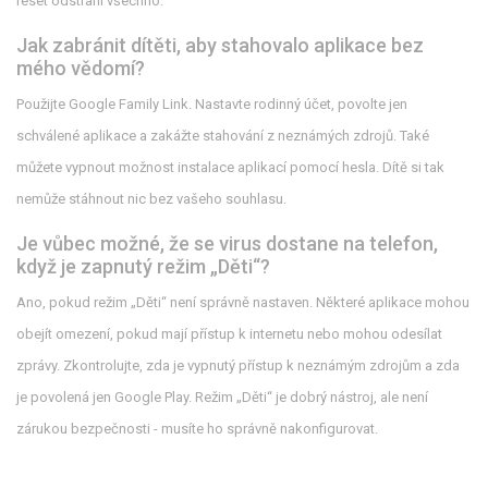
reset odstraní všechno.
Jak zabránit dítěti, aby stahovalo aplikace bez
mého vědomí?
Použijte Google Family Link. Nastavte rodinný účet, povolte jen
schválené aplikace a zakážte stahování z neznámých zdrojů. Také
můžete vypnout možnost instalace aplikací pomocí hesla. Dítě si tak
nemůže stáhnout nic bez vašeho souhlasu.
Je vůbec možné, že se virus dostane na telefon,
když je zapnutý režim „Děti“?
Ano, pokud režim „Děti“ není správně nastaven. Některé aplikace mohou
obejít omezení, pokud mají přístup k internetu nebo mohou odesílat
zprávy. Zkontrolujte, zda je vypnutý přístup k neznámým zdrojům a zda
je povolená jen Google Play. Režim „Děti“ je dobrý nástroj, ale není
zárukou bezpečnosti - musíte ho správně nakonfigurovat.