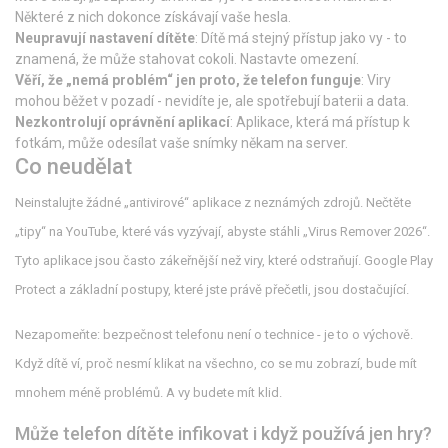
Některé z nich dokonce získávají vaše hesla.
Neupravují nastavení dítěte
: Dítě má stejný přístup jako vy - to
znamená, že může stahovat cokoli. Nastavte omezení.
Věří, že „nemá problém“ jen proto, že telefon funguje
: Viry
mohou běžet v pozadí - nevidíte je, ale spotřebují baterii a data.
Nezkontrolují oprávnění aplikací
: Aplikace, která má přístup k
fotkám, může odesílat vaše snímky někam na server.
Co neudělat
Neinstalujte žádné „antivirové“ aplikace z neznámých zdrojů. Nečtěte
„tipy“ na YouTube, které vás vyzývají, abyste stáhli „Virus Remover 2026“.
Tyto aplikace jsou často zákeřnější než viry, které odstraňují. Google Play
Protect a základní postupy, které jste právě přečetli, jsou dostačující.
Nezapomeňte: bezpečnost telefonu není o technice - je to o výchově.
Když dítě ví, proč nesmí klikat na všechno, co se mu zobrazí, bude mít
mnohem méně problémů. A vy budete mít klid.
Může telefon dítěte infikovat i když používá jen hry?