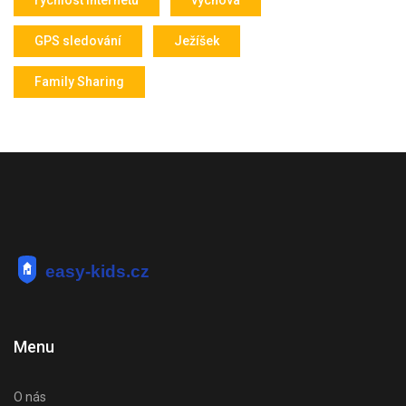
rychlost internetu
výchova
GPS sledování
Ježíšek
Family Sharing
Menu
O nás