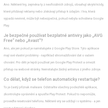
Ano. Některé hry, zejména ty z neoficiálních zdrojů, obsahují skryté kódy,
které přidávají reklamy nebo získávají přístup k údajům. I hra, která
vypadá nevinně, může být nebezpečná, pokud nebyla schválena Google
Play.
Je bezpečné používat bezplatné antiviry jako „AVG
Free“ nebo „Avast“?
Ano, ale jen pokud je nainstalujete z Google Play Store. Tyto aplikace
mají své vlastní problémy - například shromažďování dat o vašem
chování. Pro děti je lepší používat jen Google Play Protect a omezit
přístup na webové stránky. Neinstalujte žádný antivirus z jiného zdroje.
Co dělat, když se telefon automaticky restartuje?
To je častý příznak malware. Odstraňte všechny podezřelé aplikace,
zkontrolujte oprávnění a spusťte Play Protect. Pokud to nepomůže,
proveďte resetování telefonu. Některé viry se udržují i v systému - a jen