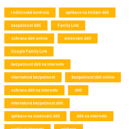
rodičovská kontrola
aplikace na hlídání dětí
bezpečnost dětí
Family Link
ochrana dětí online
sledování dětí
Google Family Link
bezpečnost dětí na internetu
internetová bezpečnost
bezpečnost dětí online
ochrana dětí na internetu
děti
internetová bezpečnost dětí
aplikace na sledování dětí
děti na internetu