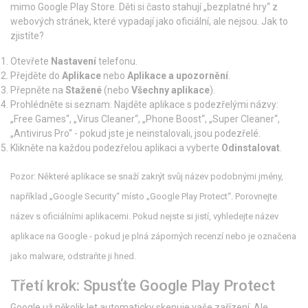
mimo Google Play Store. Děti si často stahují „bezplatné hry“ z
webových stránek, které vypadají jako oficiální, ale nejsou. Jak to
zjistíte?
Otevřete
Nastavení
telefonu.
Přejděte do
Aplikace
nebo
Aplikace a upozornění
.
Přepněte na
Stažené
(nebo
Všechny aplikace
).
Prohlédněte si seznam. Najděte aplikace s podezřelými názvy:
„Free Games“, „Virus Cleaner“, „Phone Boost“, „Super Cleaner“,
„Antivirus Pro“ - pokud jste je neinstalovali, jsou podezřelé.
Klikněte na každou podezřelou aplikaci a vyberte
Odinstalovat
.
Pozor: Některé aplikace se snaží zakrýt svůj název podobnými jmény,
například „Google Security“ místo „Google Play Protect“. Porovnejte
název s oficiálními aplikacemi. Pokud nejste si jistí, vyhledejte název
aplikace na Google - pokud je plná záporných recenzí nebo je označena
jako malware, odstraňte ji hned.
Třetí krok: Spusťte Google Play Protect
Google už několik let automaticky skenuje vaše zařízení. Ale