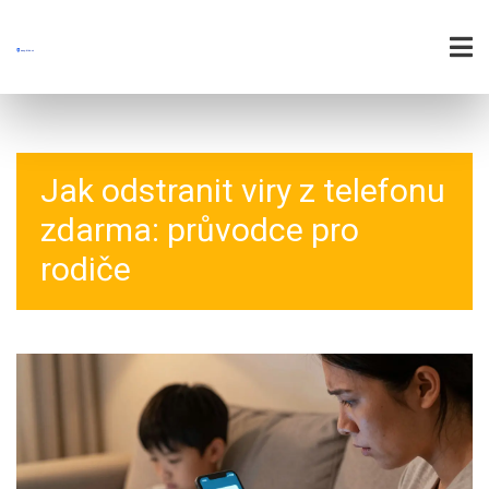
Jak odstranit viry z telefonu
zdarma: průvodce pro
rodiče