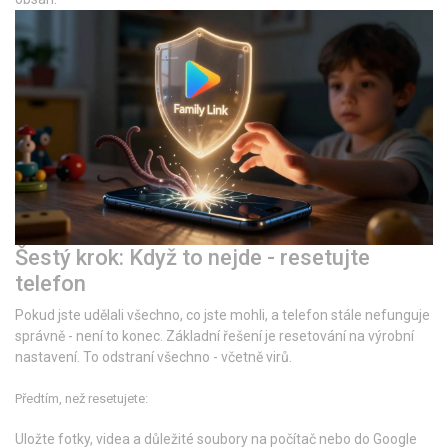
Šestý krok: Když to nejde - resetujte
telefon
Pokud jste udělali všechno, co jste mohli, a telefon stále nefunguje
správně - není to konec. Základní řešení je resetování na výrobní
nastavení. To odstraní všechno - včetně virů.
Předtím, než resetujete:
Uložte fotky, videa a důležité soubory na počítač nebo do Google