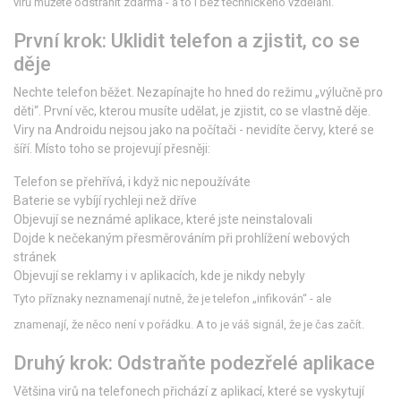
virů můžete odstranit zdarma - a to i bez technického vzdělání.
První krok: Uklidit telefon a zjistit, co se
děje
Nechte telefon běžet. Nezapínajte ho hned do režimu „výlučně pro
děti“. První věc, kterou musíte udělat, je zjistit, co se vlastně děje.
Viry na Androidu nejsou jako na počítači - nevidíte červy, které se
šíří. Místo toho se projevují přesněji:
Telefon se přehřívá, i když nic nepoužíváte
Baterie se vybíjí rychleji než dříve
Objevují se neznámé aplikace, které jste neinstalovali
Dojde k nečekaným přesměrováním při prohlížení webových
stránek
Objevují se reklamy i v aplikacích, kde je nikdy nebyly
Tyto příznaky neznamenají nutně, že je telefon „infikován“ - ale
znamenají, že něco není v pořádku. A to je váš signál, že je čas začít.
Druhý krok: Odstraňte podezřelé aplikace
Většina virů na telefonech přichází z aplikací, které se vyskytují