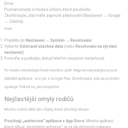
Drive.
Poznamenejte si hesla k účtům, které používáte.
Zkontrolujte, zda máte zapnuté zálohování (Nastavení → Google
→ Záloha).
Poté:
Přejděte do
Nastavení
→
Systém
→
Resetování
.
Vyberte
Odstranit všechna data
(nebo
Resetování na výrobní
nastavení
).
Potvrďte a počkejte, dokud telefon nezačne restartovat.
Po resetu neinstalujte hned všechno zpět. Nejprve nainstalujte pouze
důležité aplikace - a to jen z Google Play. Zkontrolujte, zda se problém
opakuje. Pokud ne, jste bezpeční.
Nejčastější omyly rodičů
Mnoho rodičů dělá tyto chyby, které zhoršují situaci:
Používají „antivirové“ aplikace z App Store
: Mnoho aplikací,
které slibují „bezplatný antivirus“, je ve skutečnosti malware.