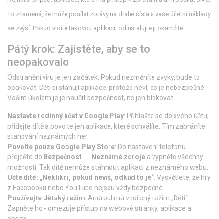
To znamená, že může posílat zprávy na drahé čísla a vaše účetní náklady
se zvýší. Pokud vidíte takovou aplikaci, odinstalujte ji okamžitě.
Pátý krok: Zajistěte, aby se to
neopakovalo
Odstranění viru je jen začátek. Pokud nezměníte zvyky, bude to
opakovat. Děti si stahují aplikace, protože neví, co je nebezpečné.
Vaším úkolem je je naučit bezpečnost, ne jen blokovat.
Nastavte rodinný účet v Google Play
: Přihlašte se do svého účtu,
přidejte dítě a povolte jen aplikace, které schválíte. Tím zabráníte
stahování neznámých her.
Povolte pouze Google Play Store
: Do nastavení telefonu
přejděte do
Bezpečnost
→
Neznámé zdroje
a vypněte všechny
možnosti. Tak dítě nemůže stáhnout aplikaci z neznámého webu.
Učte dítě: „Neklikni, pokud nevíš, odkud to je“
. Vysvětlete, že hry
z Facebooku nebo YouTube nejsou vždy bezpečné.
Používejte dětský režim
: Android má vnořený režim „Děti“.
Zapněte ho - omezuje přístup na webové stránky, aplikace a
obsah.