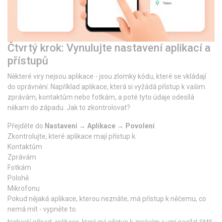
Čtvrtý krok: Vynulujte nastavení aplikací a
přístupů
Některé viry nejsou aplikace - jsou zlomky kódu, které se vkládají
do oprávnění. Například aplikace, která si vyžádá přístup k vašim
zprávám, kontaktům nebo fotkám, a poté tyto údaje odesílá
někam do západu. Jak to zkontrolovat?
Přejděte do
Nastavení
→
Aplikace
→
Povolení
.
Zkontrolujte, které aplikace mají přístup k:
Kontaktům
Zprávám
Fotkám
Polohě
Mikrofonu
Pokud nějaká aplikace, kterou neznáte, má přístup k něčemu, co
nemá mít - vypněte to.
Nejhorší případ: aplikace, která má přístup k zprávám a umí posílat SMS.