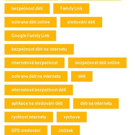
bezpečnost dětí
Family Link
ochrana dětí online
sledování dětí
Google Family Link
bezpečnost dětí na internetu
internetová bezpečnost
bezpečnost dětí online
ochrana dětí na internetu
děti
internetová bezpečnost dětí
aplikace na sledování dětí
děti na internetu
rychlost internetu
výchova
GPS sledování
Ježíšek