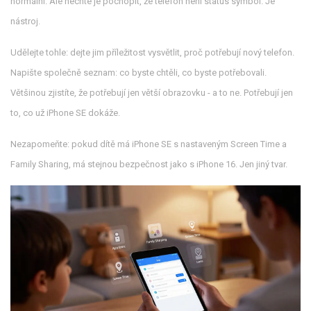
normální. Ale nechte je pochopit, že telefon není status symbol. Je
nástroj.
Udělejte tohle: dejte jim příležitost vysvětlit, proč potřebují nový telefon.
Napište společně seznam: co byste chtěli, co byste potřebovali.
Většinou zjistíte, že potřebují jen větší obrazovku - a to ne. Potřebují jen
to, co už iPhone SE dokáže.
Nezapomeňte: pokud dítě má iPhone SE s nastaveným Screen Time a
Family Sharing, má stejnou bezpečnost jako s iPhone 16. Jen jiný tvar.