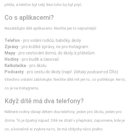
přišla, a telefon byl celý. Bez toho by byl pryč.
Co s aplikacemi?
Nezatěžujte dítě aplikacemi. Nechte jen to nejnutnější:
Telefon
- pro volání rodičů, babičky, školy
Zprávy
- pro krátké zprávy, ne pro Instagram
Mapy
- pro cestování domů, do školy, k přátelům
Hodiny
- pro budík a časovač
Kalkulačka
- pro školu
Podcasty
- pro cestu do školy (např.
Dětský podcast
od ČRo)
Všechno ostatní zablokujte. Nechte dítě mít jen to, co potřebuje. Ne to,
co je na Instagramu.
Když dítě má dva telefony?
Některé rodiny dávají dětem dva telefony: jeden pro školu, jeden pro
doma. To je špatný nápad. Dítě se ztratí v přepínání, zapomene, kde je
co, a konečně si zvykne na to, že má vždycky něco jiného.