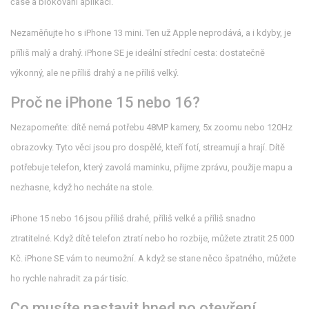
čase a blokování aplikací.
Nezaměňujte ho s iPhone 13 mini. Ten už Apple neprodává, a i kdyby, je
příliš malý a drahý. iPhone SE je ideální střední cesta: dostatečně
výkonný, ale ne příliš drahý a ne příliš velký.
Proč ne iPhone 15 nebo 16?
Nezapomeňte: dítě nemá potřebu 48MP kamery, 5x zoomu nebo 120Hz
obrazovky. Tyto věci jsou pro dospělé, kteří fotí, streamují a hrají. Dítě
potřebuje telefon, který zavolá maminku, přijme zprávu, použije mapu a
nezhasne, když ho necháte na stole.
iPhone 15 nebo 16 jsou příliš drahé, příliš velké a příliš snadno
ztratitelné. Když dítě telefon ztratí nebo ho rozbije, můžete ztratit 25 000
Kč. iPhone SE vám to neumožní. A když se stane něco špatného, můžete
ho rychle nahradit za pár tisíc.
Co musíte nastavit hned po otevření