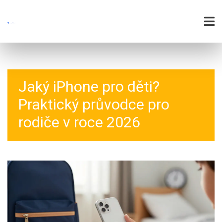
Jaký iPhone pro děti?
Praktický průvodce pro
rodiče v roce 2026