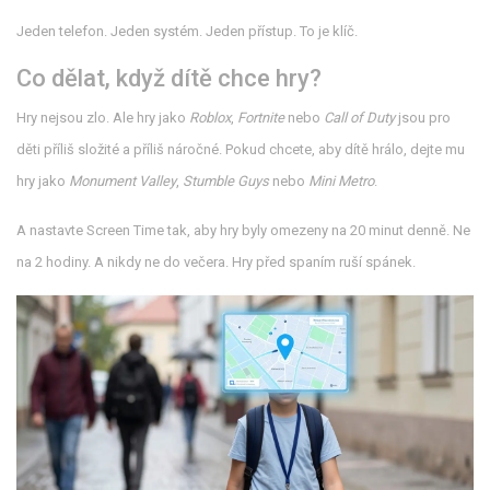
Jeden telefon. Jeden systém. Jeden přístup. To je klíč.
Co dělat, když dítě chce hry?
Hry nejsou zlo. Ale hry jako
Roblox
,
Fortnite
nebo
Call of Duty
jsou pro
děti příliš složité a příliš náročné. Pokud chcete, aby dítě hrálo, dejte mu
hry jako
Monument Valley
,
Stumble Guys
nebo
Mini Metro
.
A nastavte Screen Time tak, aby hry byly omezeny na 20 minut denně. Ne
na 2 hodiny. A nikdy ne do večera. Hry před spaním ruší spánek.