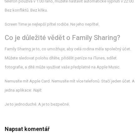
telefon používá v 1:00 ráno, můžete nastavit automatické vypnutí v 22:00.
Bez konfliktů. Bez křiku.
Screen Time je nejlepší přítel rodiče. Ne jeho nepřítel.
Co je důležité vědět o Family Sharing?
Family Sharing je to, co umožňuje, aby celá rodina měla společný účet.
Můžete sledovat polohu dítěte, přidělit peníze na iTunes, sdílet
fotografie, a dítě může využívat vaše předplatné na Apple Music.
Nemusíte mít Apple Card. Nemusíte mít více telefonů. Stačí jeden účet. A
jedna aplikace:
Najít
.
Je to jednoduché. A je to bezpečné.
Napsat komentář