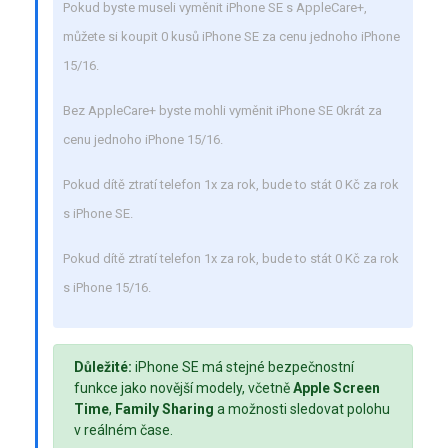
Pokud byste museli vyměnit iPhone SE s AppleCare+,
můžete si koupit
0
kusů iPhone SE za cenu jednoho iPhone
15/16.
Bez AppleCare+ byste mohli vyměnit iPhone SE
0
krát za
cenu jednoho iPhone 15/16.
Pokud dítě ztratí telefon 1x za rok, bude to stát
0
Kč za rok
s iPhone SE.
Pokud dítě ztratí telefon 1x za rok, bude to stát
0
Kč za rok
s iPhone 15/16.
Důležité:
iPhone SE má stejné bezpečnostní
funkce jako novější modely, včetně
Apple Screen
Time
,
Family Sharing
a možnosti sledovat polohu
v reálném čase.