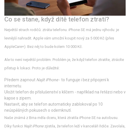
Co se stane, když dítě telefon ztratí?
Největší strach rodičů: ztráta telefonu. iPhone SE má jednu výhodu: je
levnější nahradit. Apple vám umožní koupit nový za 5 000 Kč (přes
AppleCare+). Bez něj to bude kolem 10 000 Kč.
Ale to není největší problém. Problém je, že když telefon ztratíte, ztrácíte
přístup k lokaci. Proto je důležité:
Předem zapnout
Najít iPhone
- to funguje i bez připojení k
internetu.
Uložit telefon do příslušenství s klíčem - například na řetězci nebo v
kapse s zipem.
Nastavit, aby se telefon automaticky zablokoval po 10
neúspěšných pokusech o odemknutí.
Naše známá z Brna měla dceru, která ztratila iPhone SE na autobusu.
Díky funkci
Najít iPhone
zjistila, že telefon leží v kanceláři řidiče. Zavolala,