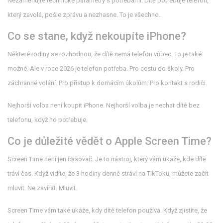
Nezaměňujte technické parametry s potřebami. Dítě potřebuje telefon,
který zavolá, pošle zprávu a nezhasne. To je všechno.
Co se stane, když nekoupíte iPhone?
Některé rodiny se rozhodnou, že dítě nemá telefon vůbec. To je také
možné. Ale v roce 2026 je telefon potřeba. Pro cestu do školy. Pro
záchranné volání. Pro přístup k domácím úkolům. Pro kontakt s rodiči.
Nejhorší volba není koupit iPhone. Nejhorší volba je nechat dítě bez
telefonu, když ho potřebuje.
Co je důležité vědět o Apple Screen Time?
Screen Time není jen časovač. Je to nástroj, který vám ukáže, kde dítě
tráví čas. Když vidíte, že 3 hodiny denně stráví na TikToku, můžete začít
mluvit. Ne zavírat. Mluvit.
Screen Time vám také ukáže, kdy dítě telefon používá. Když zjistíte, že