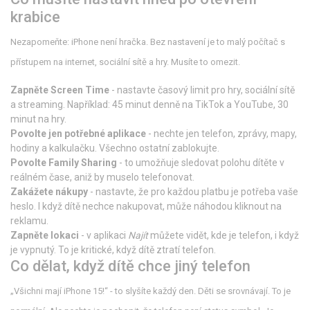
krabice
Nezapomeňte: iPhone není hračka. Bez nastavení je to malý počítač s
přístupem na internet, sociální sítě a hry. Musíte to omezit.
Zapněte Screen Time
- nastavte časový limit pro hry, sociální sítě
a streaming. Například: 45 minut denně na TikTok a YouTube, 30
minut na hry.
Povolte jen potřebné aplikace
- nechte jen telefon, zprávy, mapy,
hodiny a kalkulačku. Všechno ostatní zablokujte.
Povolte Family Sharing
- to umožňuje sledovat polohu dítěte v
reálném čase, aniž by muselo telefonovat.
Zakážete nákupy
- nastavte, že pro každou platbu je potřeba vaše
heslo. I když dítě nechce nakupovat, může náhodou kliknout na
reklamu.
Zapněte lokaci
- v aplikaci
Najít
můžete vidět, kde je telefon, i když
je vypnutý. To je kritické, když dítě ztratí telefon.
Co dělat, když dítě chce jiný telefon
„Všichni mají iPhone 15!“ - to slyšíte každý den. Děti se srovnávají. To je