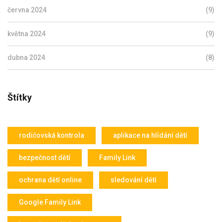
června 2024
(9)
května 2024
(9)
dubna 2024
(8)
Štítky
rodičovská kontrola
aplikace na hlídání dětí
bezpečnost dětí
Family Link
ochrana dětí online
sledování dětí
Google Family Link