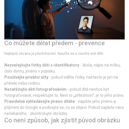
Co můžete dělat předem - prevence
Nejlepší obrana je předcházení. Naučte se a naučte své dítě:
Nezveřejňujte fotky dětí s identifikátory
- škola, nápis na tričku,
číslo domu, jméno v popisku.
Používejte privátní účty
- pokud sdílíte fotky, nastavte je jen na
přátele nebo rodinu.
Nezatěžujte děti fotografováním
- pokud dítě nechce být
fotografované, respektujte to. Není to „příležitost“, je to jeho právo.
Pravidelně vyhledávejte jméno dítěte
- napište jeho jméno a
příjmení do Google a podívejte se, co se objeví. Pokud najdete něco
nečekaného - zkontrolujte obrázky.
Co není způsob, jak zjistit původ obrázku