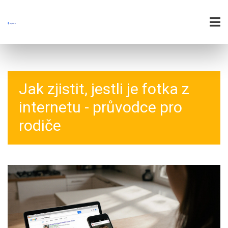
Jak zjistit, jestli je fotka z
internetu - průvodce pro
rodiče