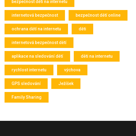
bezpečnost dětí na internetu
internetová bezpečnost
bezpečnost dětí online
ochrana dětí na internetu
děti
internetová bezpečnost dětí
aplikace na sledování dětí
děti na internetu
rychlost internetu
výchova
GPS sledování
Ježíšek
Family Sharing