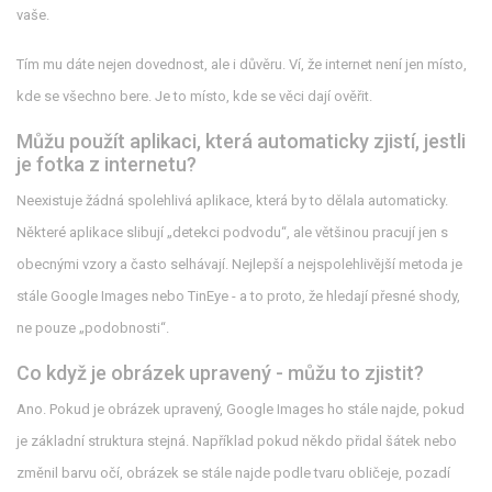
vaše.
Tím mu dáte nejen dovednost, ale i důvěru. Ví, že internet není jen místo,
kde se všechno bere. Je to místo, kde se věci dají ověřit.
Můžu použít aplikaci, která automaticky zjistí, jestli
je fotka z internetu?
Neexistuje žádná spolehlivá aplikace, která by to dělala automaticky.
Některé aplikace slibují „detekci podvodu“, ale většinou pracují jen s
obecnými vzory a často selhávají. Nejlepší a nejspolehlivější metoda je
stále Google Images nebo TinEye - a to proto, že hledají přesné shody,
ne pouze „podobnosti“.
Co když je obrázek upravený - můžu to zjistit?
Ano. Pokud je obrázek upravený, Google Images ho stále najde, pokud
je základní struktura stejná. Například pokud někdo přidal šátek nebo
změnil barvu očí, obrázek se stále najde podle tvaru obličeje, pozadí