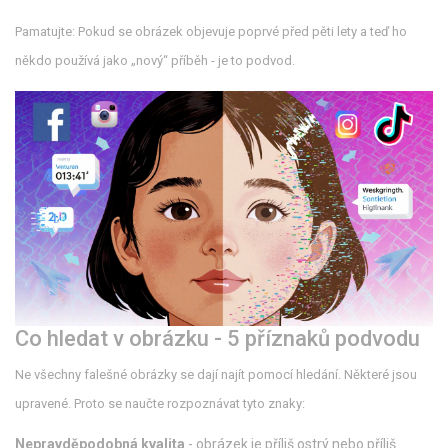
Pamatujte: Pokud se obrázek objevuje poprvé před pěti lety a teď ho
někdo používá jako „nový“ příběh - je to podvod.
Co hledat v obrázku - 5 příznaků podvodu
Ne všechny falešné obrázky se dají najít pomocí hledání. Některé jsou
upravené. Proto se naučte rozpoznávat tyto znaky:
Nepravděpodobná kvalita
- obrázek je příliš ostrý nebo příliš