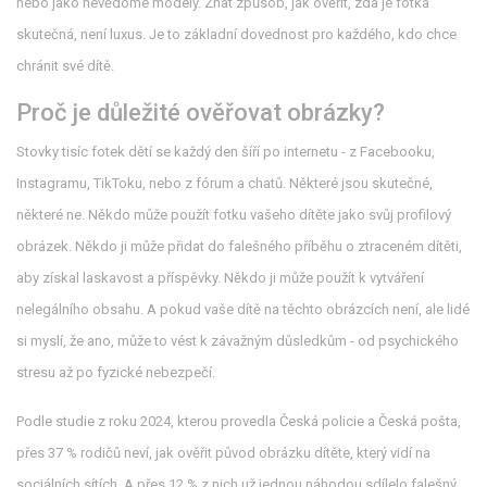
nebo jako nevědomé modely. Znát způsob, jak ověřit, zda je fotka
skutečná, není luxus. Je to základní dovednost pro každého, kdo chce
chránit své dítě.
Proč je důležité ověřovat obrázky?
Stovky tisíc fotek dětí se každý den šíří po internetu - z Facebooku,
Instagramu, TikToku, nebo z fórum a chatů. Některé jsou skutečné,
některé ne. Někdo může použít fotku vašeho dítěte jako svůj profilový
obrázek. Někdo ji může přidat do falešného příběhu o ztraceném dítěti,
aby získal laskavost a příspěvky. Někdo ji může použít k vytváření
nelegálního obsahu. A pokud vaše dítě na těchto obrázcích není, ale lidé
si myslí, že ano, může to vést k závažným důsledkům - od psychického
stresu až po fyzické nebezpečí.
Podle studie z roku 2024, kterou provedla Česká policie a Česká pošta,
přes 37 % rodičů neví, jak ověřit původ obrázku dítěte, který vidí na
sociálních sítích. A přes 12 % z nich už jednou náhodou sdílelo falešný