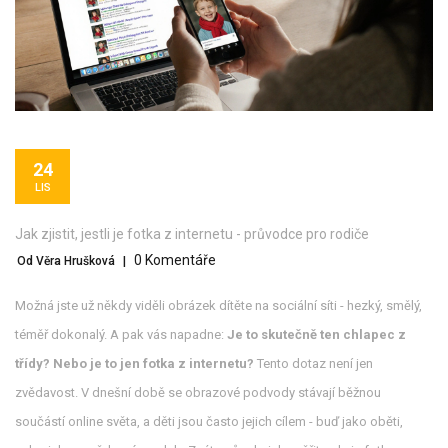
24
LIS
Jak zjistit, jestli je fotka z internetu - průvodce pro rodiče
0 Komentáře
Od Věra Hrušková
|
Možná jste už někdy viděli obrázek dítěte na sociální síti - hezký, smělý,
téměř dokonalý. A pak vás napadne:
Je to skutečně ten chlapec z
třídy? Nebo je to jen fotka z internetu?
Tento dotaz není jen
zvědavost. V dnešní době se obrazové podvody stávají běžnou
součástí online světa, a děti jsou často jejich cílem - buď jako oběti,