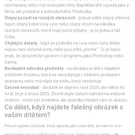
rozmazaný, nebo má neobvyklé stíny. Například dítě vypadá jako z
filmu, ale pozadí je z jednoduchého fotobudky.
Stejný pozadí na různých obrázcích
- pokud vidíte stejný stěnový
tapet, stejný kobercový vzor nebo stejný strom na několika
různých obrázcích, které mají různé příběhy - je to jedna a táž
fotka.
Chybějící detaily
- když se podíváte na ruce nebo nohy dítěte,
nejsou tam vložené prsty, nebo jsou příliš „ploché“. To je často
znak, že obrázek byl upraven v programu jako Photoshop nebo
Canva.
Neobvyklé náhodné předměty
- na obrázku je dítě s nějakým
zvláštním hračkou, která se nevyskytuje v žádném prodejním
seznamu, nebo má nápis na tričku, který neexistuje.
Časová nesoulad
- obrázek se objevil v roce 2020, ale někdo ho
tvrdí, že je z února 2025. Zkontrolujte datum nahrání na webové
stránce - může být změněno, ale výsledky hledání vám to ukážou.
Co dělat, když najdete falešný obrázek s
vaším dítětem?
Pokud najdete obrázek, který vypadá jako vaše dítě, ale není to ono -
neztrácejte čas na odhalování, kdo to je. Zajímá vás jen jedno:
jak