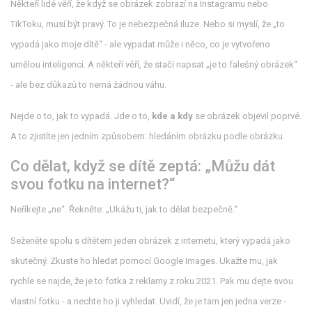
Někteří lidé věří, že když se obrázek zobrazí na Instagramu nebo
TikToku, musí být pravý. To je nebezpečná iluze. Nebo si myslí, že „to
vypadá jako moje dítě“ - ale vypadat může i něco, co je vytvořeno
umělou inteligencí. A někteří věří, že stačí napsat „je to falešný obrázek“
- ale bez důkazů to nemá žádnou váhu.
Nejde o to, jak to vypadá. Jde o to,
kde a kdy
se obrázek objevil poprvé.
A to zjistíte jen jedním způsobem: hledáním obrázku podle obrázku.
Co dělat, když se dítě zeptá: „Můžu dát
svou fotku na internet?“
Neříkejte „ne“. Řekněte: „Ukážu ti, jak to dělat bezpečně.“
Seženěte spolu s dítětem jeden obrázek z internetu, který vypadá jako
skutečný. Zkuste ho hledat pomocí Google Images. Ukažte mu, jak
rychle se najde, že je to fotka z reklamy z roku 2021. Pak mu dejte svou
vlastní fotku - a nechte ho ji vyhledat. Uvidí, že je tam jen jedna verze -