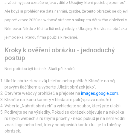
a všechny jsou označené jako „dítě z Ukrajiny, které potřebuje pomoc“.
Ale když si prohlédnete data nahrání, zjistíte, že tento obrázek se objevil
poprvé v roce 2020 na webové stránce s nákupem dětského oblečení v
Německu. Nikdo z těchto lidí nebyl nikdy z Ukrajiny. A dívka na obrázku
je modelka, kterou firma použila k reklamě.
Kroky k ověření obrázku - jednoduchý
postup
Není potřeba být technik. Stačí pět kroků:
Uložte obrázek na svůj telefon nebo počítač. Klikněte na něj
pravým tlačítkem a vyberte „Uložit obrázek jako“.
Otevřete webový prohlížeč a přejděte na
images.google.com
.
Klikněte na ikonu kamery v hledacím poli (vpravo nahoře).
Vyberte „Nahrát obrázek“ a vyhledejte soubor, který jste uložili.
Podívejte se na výsledky. Pokud se obrázek objevuje na několika
různých webech s různými příběhy - nebo pokud je na něm vodní
znak, logo nebo text, který neodpovídá kontextu - je to falešný
obrázek.