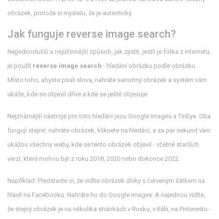
obrázek, protože si myslelo, že je autentický.
Jak funguje reverse image search?
Nejjednodušší a nejúčinnější způsob, jak zjistit, jestli je fotka z internetu,
je použít
reverse image search
- hledání obrázku podle obrázku.
Místo toho, abyste psali slova, nahráte samotný obrázek a systém vám
ukáže, kde se objevil dříve a kde se ještě objevuje.
Nejznámější nástroje pro toto hledání jsou Google Images a TinEye. Oba
fungují stejně: nahráte obrázek, kliknete na hledání, a za pár sekund vám
ukážou všechny weby, kde se tento obrázek objevil - včetně starších
verzí, které mohou být z roku 2018, 2020 nebo dokonce 2022.
Například: Představte si, že vidíte obrázek dívky s červeným šátkem na
hlavě na Facebooku. Nahráte ho do Google Images. A najednou vidíte,
že stejný obrázek je na několika stránkách v Rusku, v Itálii, na Pinterestu -