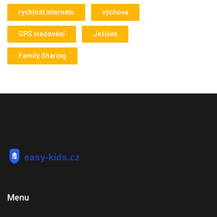
rychlost internetu
výchova
GPS sledování
Ježíšek
Family Sharing
Menu