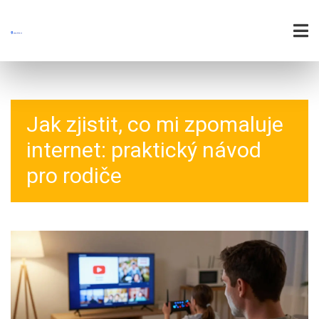
Jak zjistit, co mi zpomaluje
internet: praktický návod
pro rodiče