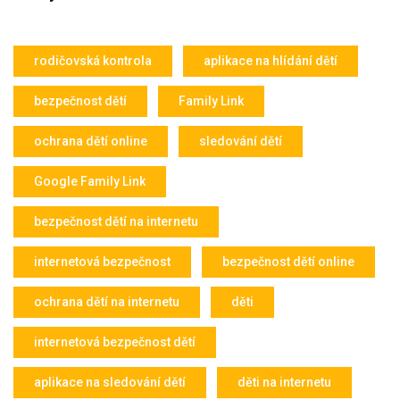
rodičovská kontrola
aplikace na hlídání dětí
bezpečnost dětí
Family Link
ochrana dětí online
sledování dětí
Google Family Link
bezpečnost dětí na internetu
internetová bezpečnost
bezpečnost dětí online
ochrana dětí na internetu
děti
internetová bezpečnost dětí
aplikace na sledování dětí
děti na internetu