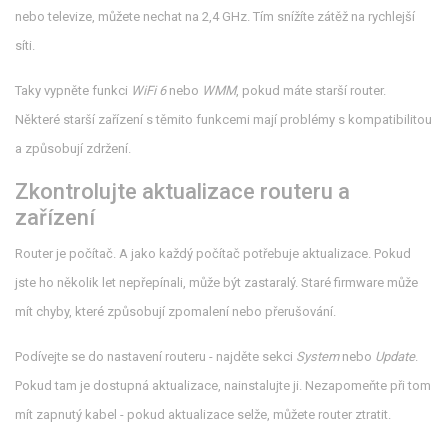
nebo televize, můžete nechat na 2,4 GHz. Tím snížíte zátěž na rychlejší
síti.
Taky vypněte funkci
WiFi 6
nebo
WMM
, pokud máte starší router.
Některé starší zařízení s těmito funkcemi mají problémy s kompatibilitou
a způsobují zdržení.
Zkontrolujte aktualizace routeru a
zařízení
Router je počítač. A jako každý počítač potřebuje aktualizace. Pokud
jste ho několik let nepřepínali, může být zastaralý. Staré firmware může
mít chyby, které způsobují zpomalení nebo přerušování.
Podívejte se do nastavení routeru - najděte sekci
System
nebo
Update
.
Pokud tam je dostupná aktualizace, nainstalujte ji. Nezapomeňte při tom
mít zapnutý kabel - pokud aktualizace selže, můžete router ztratit.