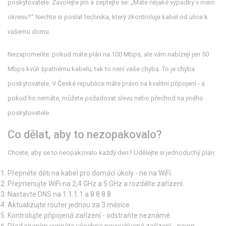
poskytovatele. Zavolejte jim a zeptejte se: „Máte nějaké výpadky v mém
okresu?“ Nechte si poslat technika, který zkontroluje kabel od ulice k
vašemu domu.
Nezapomeňte: pokud máte plán na 100 Mbps, ale vám nabízejí jen 50
Mbps kvůli špatnému kabelu, tak to není vaše chyba. To je chyba
poskytovatele. V České republice máte právo na kvalitní připojení - a
pokud ho nemáte, můžete požadovat slevu nebo přechod na jiného
poskytovatele.
Co dělat, aby to nezopakovalo?
Chcete, aby se to neopakovalo každý den? Udělejte si jednoduchý plán:
Přepněte děti na kabel pro domácí úkoly - ne na WiFi.
Přejmenujte WiFi na 2,4 GHz a 5 GHz a rozdělte zařízení.
Nastavte DNS na 1.1.1.1 a 8.8.8.8.
Aktualizujte router jednou za 3 měsíce.
Kontrolujte připojená zařízení - odstraňte neznámé.