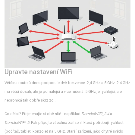
Upravte nastavení WiFi
Většina routerů dnes podporuje dvě frekvence: 2,4 GHz a 5 GHz. 2,4 GHz
má větší dosah, ale je pomalejší a více rušená. 5 GHz je rychlejší, ale
neproniká tak dobře skrz zdi.
Co dělat? Přejmenujte si obě sítě - například
DomácíWiFi_2.4
a
DomácíWiFi_5
. Pak připojte všechna zařízení, která potřebují rychlost
(počítač, tablet, konzole) na 5 GHz. Starší zařízení, jako chytré světlo