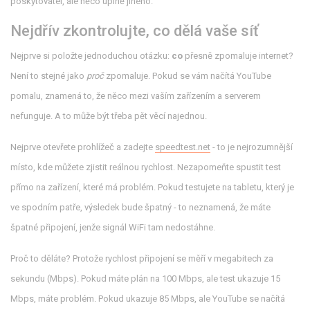
poskytovatel, ale něco úplně jiného.
Nejdřív zkontrolujte, co dělá vaše síť
Nejprve si položte jednoduchou otázku:
co
přesně zpomaluje internet?
Není to stejné jako
proč
zpomaluje. Pokud se vám načítá YouTube
pomalu, znamená to, že něco mezi vaším zařízením a serverem
nefunguje. A to může být třeba pět věcí najednou.
Nejprve otevřete prohlížeč a zadejte
speedtest.net
- to je nejrozumnější
místo, kde můžete zjistit reálnou rychlost. Nezapomeňte spustit test
přímo na zařízení, které má problém. Pokud testujete na tabletu, který je
ve spodním patře, výsledek bude špatný - to neznamená, že máte
špatné připojení, jenže signál WiFi tam nedostáhne.
Proč to děláte? Protože rychlost připojení se měří v megabitech za
sekundu (Mbps). Pokud máte plán na 100 Mbps, ale test ukazuje 15
Mbps, máte problém. Pokud ukazuje 85 Mbps, ale YouTube se načítá