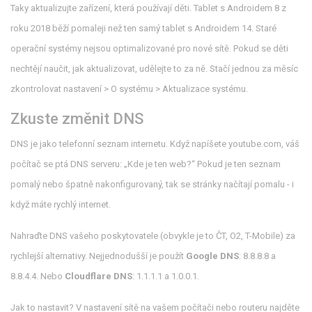
Taky aktualizujte zařízení, která používají děti. Tablet s Androidem 8 z
roku 2018 běží pomaleji než ten samý tablet s Androidem 14. Staré
operační systémy nejsou optimalizované pro nové sítě. Pokud se děti
nechtějí naučit, jak aktualizovat, udělejte to za ně. Stačí jednou za měsíc
zkontrolovat nastavení > O systému > Aktualizace systému.
Zkuste změnit DNS
DNS je jako telefonní seznam internetu. Když napíšete youtube.com, váš
počítač se ptá DNS serveru: „Kde je ten web?“ Pokud je ten seznam
pomalý nebo špatně nakonfigurovaný, tak se stránky načítají pomalu - i
když máte rychlý internet.
Nahraďte DNS vašeho poskytovatele (obvykle je to ČT, O2, T-Mobile) za
rychlejší alternativy. Nejjednodušší je použít
Google DNS
: 8.8.8.8 a
8.8.4.4. Nebo
Cloudflare DNS
: 1.1.1.1 a 1.0.0.1.
Jak to nastavit? V nastavení sítě na vašem počítači nebo routeru najděte