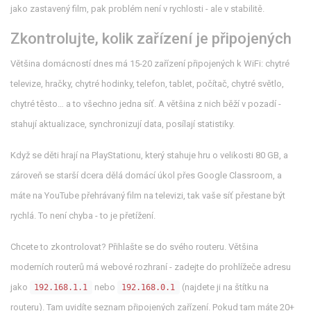
jako zastavený film, pak problém není v rychlosti - ale v stabilitě.
Zkontrolujte, kolik zařízení je připojených
Většina domácností dnes má 15-20 zařízení připojených k WiFi: chytré
televize, hračky, chytré hodinky, telefon, tablet, počítač, chytré světlo,
chytré těsto… a to všechno jedna síť. A většina z nich běží v pozadí -
stahují aktualizace, synchronizují data, posílají statistiky.
Když se děti hrají na PlayStationu, který stahuje hru o velikosti 80 GB, a
zároveň se starší dcera dělá domácí úkol přes Google Classroom, a
máte na YouTube přehrávaný film na televizi, tak vaše síť přestane být
rychlá. To není chyba - to je přetížení.
Chcete to zkontrolovat? Přihlašte se do svého routeru. Většina
moderních routerů má webové rozhraní - zadejte do prohlížeče adresu
jako
nebo
(najdete ji na štítku na
192.168.1.1
192.168.0.1
routeru). Tam uvidíte seznam připojených zařízení. Pokud tam máte 20+