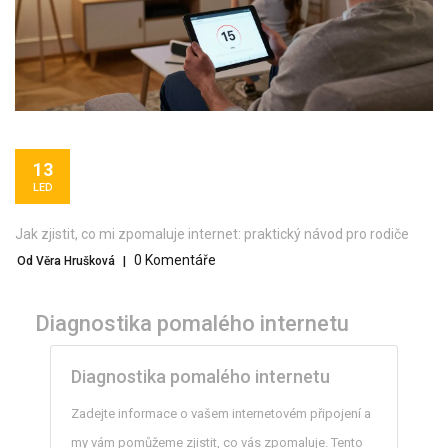
13
LED
Jak zjistit, co mi zpomaluje internet: praktický návod pro rodiče
0 Komentáře
Od Věra Hrušková
|
Diagnostika pomalého internetu
Diagnostika pomalého internetu
Zadejte informace o vašem internetovém připojení a
my vám pomůžeme zjistit, co vás zpomaluje. Tento