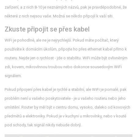
zařízení, a z nich 8-10 je neznámých názvů, pak je pravděpodobné, že
některé z nich nejsou vaše. Možná se někdo připojil k vaší síti.
Zkuste připojit se přes kabel
WiFi je pohodlné, ale ne je nejrychlejší. Pokud máte počítač, který
používáte k domácím úkolům, připojte ho přes ethernet kabel přímo k
routeru. Nejde jen o rychlost - jde o stabilitu. WiFi může být ovlivněným
zdi, kovem, mikrovlnnou troubou nebo dokonce sousedovým WiFi
signálem.
Pokud připojení přes kabel je rychlé a stabilní, ale WiFi je pomalé, pak
problém není u vašeho poskytovatele - je u vašeho routeru nebo jeho
umístění. Router by měl být v centru domu, vysoko, daleko od kovových
předmětů a elektroniky. Pokud je v kuchyni u mikrovlnky, nebo v koutě
pod schody, tak signál nikdy nebude dobrý.