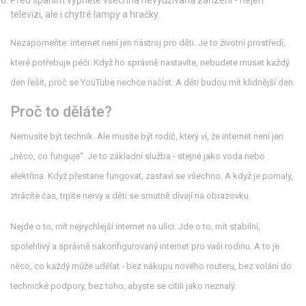
Před spaním vypněte všechna nevyužívaná zařízení - nejen
televizi, ale i chytré lampy a hračky.
Nezapomeňte: internet není jen nástroj pro děti. Je to životní prostředí,
které potřebuje péči. Když ho správně nastavíte, nebudete muset každý
den řešit, proč se YouTube nechce načíst. A děti budou mít klidnější den.
Proč to děláte?
Nemusíte být technik. Ale musíte být rodič, který ví, že internet není jen
„něco, co funguje“. Je to základní služba - stejně jako voda nebo
elektřina. Když přestane fungovat, zastaví se všechno. A když je pomalý,
ztrácíte čas, trpíte nervy a děti se smutně dívají na obrazovku.
Nejde o to, mít nejrychlejší internet na ulici. Jde o to, mít stabilní,
spolehlivý a správně nakonfigurovaný internet pro vaši rodinu. A to je
něco, co každý může udělat - bez nákupu nového routeru, bez volání do
technické podpory, bez toho, abyste se cítili jako neznalý.