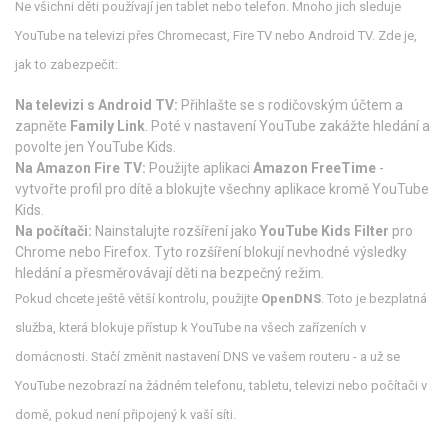
Ne všichni děti používají jen tablet nebo telefon. Mnoho jich sleduje
YouTube na televizi přes Chromecast, Fire TV nebo Android TV. Zde je,
jak to zabezpečit:
Na televizi s Android TV:
Přihlašte se s rodičovským účtem a
zapněte
Family Link
. Poté v nastavení YouTube zakážte hledání a
povolte jen YouTube Kids.
Na Amazon Fire TV:
Použijte aplikaci
Amazon FreeTime
-
vytvořte profil pro dítě a blokujte všechny aplikace kromě YouTube
Kids.
Na počítači:
Nainstalujte rozšíření jako
YouTube Kids Filter
pro
Chrome nebo Firefox. Tyto rozšíření blokují nevhodné výsledky
hledání a přesměrovávají děti na bezpečný režim.
Pokud chcete ještě větší kontrolu, použijte
OpenDNS
. Toto je bezplatná
služba, která blokuje přístup k YouTube na všech zařízeních v
domácnosti. Stačí změnit nastavení DNS ve vašem routeru - a už se
YouTube nezobrazí na žádném telefonu, tabletu, televizi nebo počítači v
domě, pokud není připojený k vaší síti.