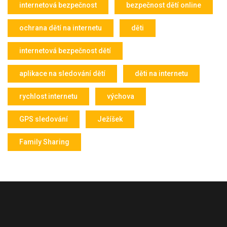
internetová bezpečnost
bezpečnost dětí online
ochrana dětí na internetu
děti
internetová bezpečnost dětí
aplikace na sledování dětí
děti na internetu
rychlost internetu
výchova
GPS sledování
Ježíšek
Family Sharing