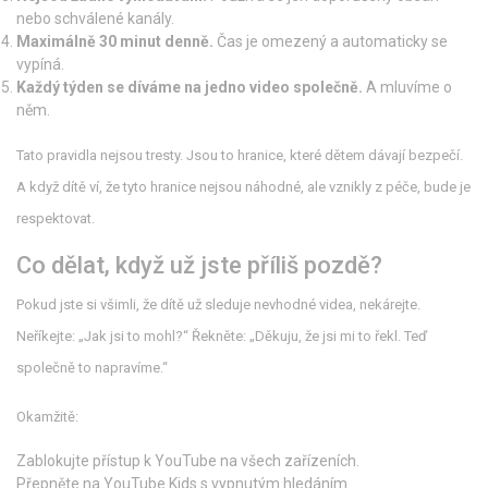
nebo schválené kanály.
Maximálně 30 minut denně.
Čas je omezený a automaticky se
vypíná.
Každý týden se díváme na jedno video společně.
A mluvíme o
něm.
Tato pravidla nejsou tresty. Jsou to hranice, které dětem dávají bezpečí.
A když dítě ví, že tyto hranice nejsou náhodné, ale vznikly z péče, bude je
respektovat.
Co dělat, když už jste příliš pozdě?
Pokud jste si všimli, že dítě už sleduje nevhodné videa, nekárejte.
Neříkejte: „Jak jsi to mohl?“ Řekněte: „Děkuju, že jsi mi to řekl. Teď
společně to napravíme.“
Okamžitě:
Zablokujte přístup k YouTube na všech zařízeních.
Přepněte na YouTube Kids s vypnutým hledáním.