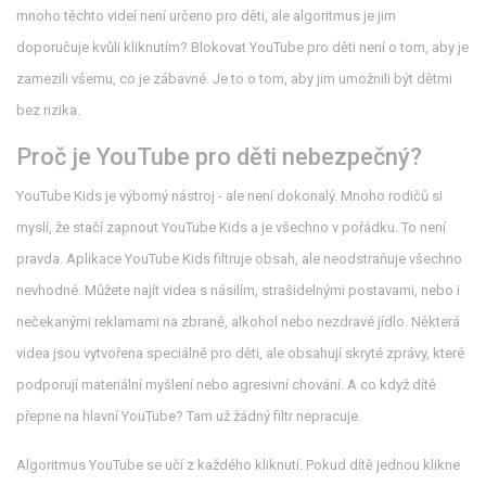
mnoho těchto videí není určeno pro děti, ale algoritmus je jim
doporučuje kvůli kliknutím? Blokovat YouTube pro děti není o tom, aby je
zamezili všemu, co je zábavné. Je to o tom, aby jim umožnili být dětmi
bez rizika.
Proč je YouTube pro děti nebezpečný?
YouTube Kids je výborný nástroj - ale není dokonalý. Mnoho rodičů si
myslí, že stačí zapnout YouTube Kids a je všechno v pořádku. To není
pravda. Aplikace YouTube Kids filtruje obsah, ale neodstraňuje všechno
nevhodné. Můžete najít videa s násilím, strašidelnými postavami, nebo i
nečekanými reklamami na zbraně, alkohol nebo nezdravé jídlo. Některá
videa jsou vytvořena speciálně pro děti, ale obsahují skryté zprávy, které
podporují materiální myšlení nebo agresivní chování. A co když dítě
přepne na hlavní YouTube? Tam už žádný filtr nepracuje.
Algoritmus YouTube se učí z každého kliknutí. Pokud dítě jednou klikne