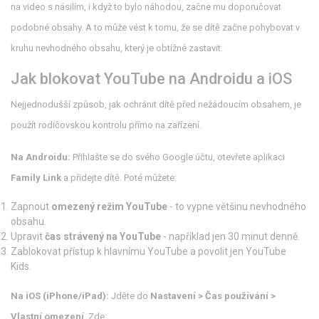
na video s násilím, i když to bylo náhodou, začne mu doporučovat
podobné obsahy. A to může vést k tomu, že se dítě začne pohybovat v
kruhu nevhodného obsahu, který je obtížné zastavit.
Jak blokovat YouTube na Androidu a iOS
Nejjednodušší způsob, jak ochránit dítě před nežádoucím obsahem, je
použít rodičovskou kontrolu přímo na zařízení.
Na Androidu:
Přihlašte se do svého Google účtu, otevřete aplikaci
Family Link
a přidejte dítě. Poté můžete:
Zapnout
omezený režim YouTube
- to vypne většinu nevhodného
obsahu.
Upravit
čas strávený na YouTube
- například jen 30 minut denně.
Zablokovat přístup k hlavnímu YouTube a povolit jen YouTube
Kids.
Na iOS (iPhone/iPad):
Jděte do
Nastavení > Čas používání >
Vlastní omezení
. Zde: