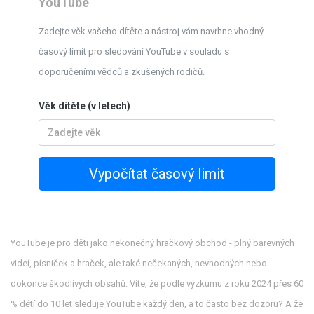
YouTube
Zadejte věk vašeho dítěte a nástroj vám navrhne vhodný
časový limit pro sledování YouTube v souladu s
doporučeními vědců a zkušených rodičů.
Věk dítěte (v letech)
Vypočítat časový limit
YouTube je pro děti jako nekonečný hračkový obchod - plný barevných
videí, písniček a hraček, ale také nečekaných, nevhodných nebo
dokonce škodlivých obsahů. Víte, že podle výzkumu z roku 2024 přes 60
% dětí do 10 let sleduje YouTube každý den, a to často bez dozoru? A že