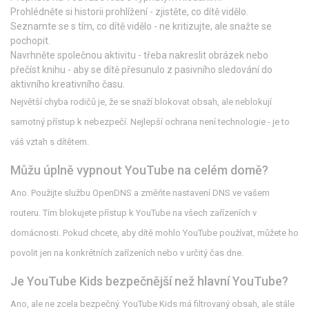
Prohlédněte si historii prohlížení - zjistěte, co dítě vidělo.
Seznamte se s tím, co dítě vidělo - ne kritizujte, ale snažte se
pochopit.
Navrhněte společnou aktivitu - třeba nakreslit obrázek nebo
přečíst knihu - aby se dítě přesunulo z pasivního sledování do
aktivního kreativního času.
Největší chyba rodičů je, že se snaží blokovat obsah, ale neblokují
samotný přístup k nebezpečí. Nejlepší ochrana není technologie - je to
váš vztah s dítětem.
Můžu úplně vypnout YouTube na celém domě?
Ano. Použijte službu OpenDNS a změňte nastavení DNS ve vašem
routeru. Tím blokujete přístup k YouTube na všech zařízeních v
domácnosti. Pokud chcete, aby dítě mohlo YouTube používat, můžete ho
povolit jen na konkrétních zařízeních nebo v určitý čas dne.
Je YouTube Kids bezpečnější než hlavní YouTube?
Ano, ale ne zcela bezpečný. YouTube Kids má filtrovaný obsah, ale stále