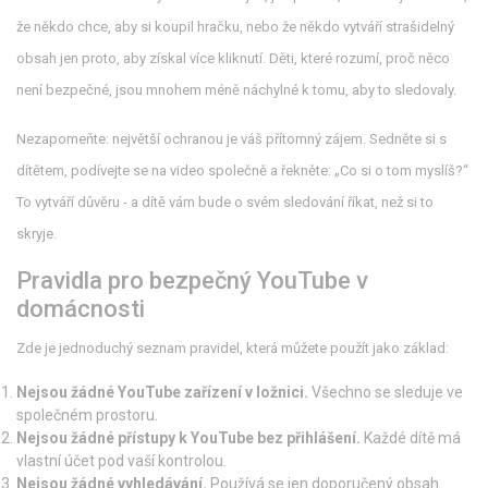
že někdo chce, aby si koupil hračku, nebo že někdo vytváří strašidelný
obsah jen proto, aby získal více kliknutí. Děti, které rozumí, proč něco
není bezpečné, jsou mnohem méně náchylné k tomu, aby to sledovaly.
Nezapomeňte: největší ochranou je váš přítomný zájem. Sedněte si s
dítětem, podívejte se na video společně a řekněte: „Co si o tom myslíš?“
To vytváří důvěru - a dítě vám bude o svém sledování říkat, než si to
skryje.
Pravidla pro bezpečný YouTube v
domácnosti
Zde je jednoduchý seznam pravidel, která můžete použít jako základ:
Nejsou žádné YouTube zařízení v ložnici.
Všechno se sleduje ve
společném prostoru.
Nejsou žádné přístupy k YouTube bez přihlášení.
Každé dítě má
vlastní účet pod vaší kontrolou.
Nejsou žádné vyhledávání.
Používá se jen doporučený obsah