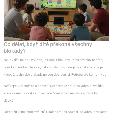
Co dělat, když dítě překoná všechny
blokády?
Někdy děti najdou způsob, jak obejít blokády - přes přátelův telefon,
přes kamarádovu televizi, nebo si stáhnou nelegální aplikace. Zde je
klíčové: technické blokády nejsou dostačující. Potřebujete
komunikaci
.
Neříkejte: „Nesmíš to sledovat.“ Řekněte: „Viděl jsi to video o zvířátku,
které se mění v draka? To je fikce. V reálu to neexistuje a může být
děsivé.“
Učte děti kritickému myšlení. Ukažte jim, jak poznat, že video je reklama,