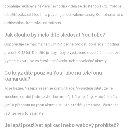
obsahuje reklamy a některá nevhodná videa se dostanou skrz. Proto je
důležité zakázat hledání a povolit jen schválené kanály. Kombinujte ho s
rodičovskou kontrolou na zařízení.
Jak dlouho by mělo dítě sledovat YouTube?
Doporučuje se maximálně 30 minut denně pro děti do 8 let a 1 hodinu
pro děti 9-12 let. Důležité je, aby nebylo vystaveno neustálému sledování.
Vyměňte YouTube za čtení, hraní venku nebo společné aktivity.
Co když dítě používá YouTube na telefonu
kamaráda?
To je běžné. Nejlepší řešení je komunikace. Vysvětlete dítěti, že ne
všechno, co vidí jinde, je vhodné pro něj. Učte ho, že je v pořádku říct
„ne“ a přepnout na jinou aktivitu. Mluvte s rodiči kamaráda - často jsou
rádi, že se o to zajímáte.
Je lepší používat aplikaci nebo webový prohlížeč?