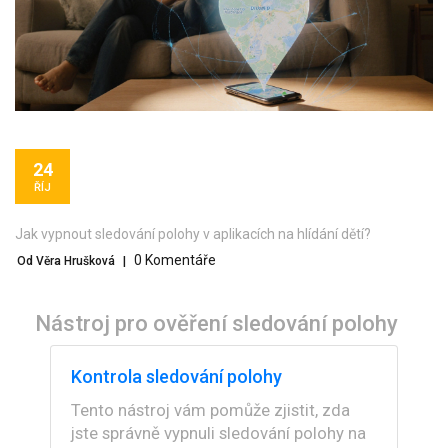
24
ŘÍJ
Jak vypnout sledování polohy v aplikacích na hlídání dětí?
0 Komentáře
Od Věra Hrušková
|
Nástroj pro ověření sledování polohy
Kontrola sledování polohy
Tento nástroj vám pomůže zjistit, zda
jste správně vypnuli sledování polohy na