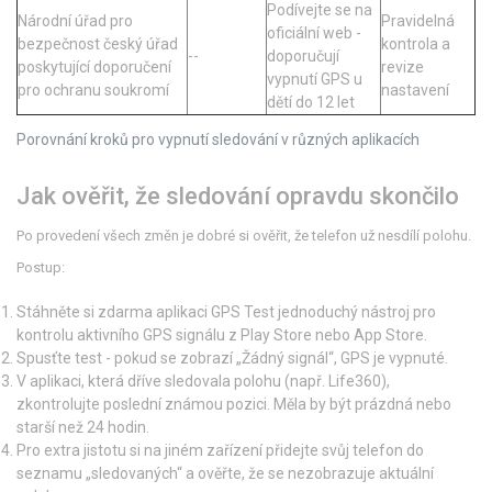
Podívejte se na
Národní úřad pro
Pravidelná
oficiální web -
bezpečnost
český úřad
kontrola a
--
doporučují
poskytující doporučení
revize
vypnutí GPS u
pro ochranu soukromí
nastavení
dětí do 12 let
Porovnání kroků pro vypnutí sledování v různých aplikacích
Jak ověřit, že sledování opravdu skončilo
Po provedení všech změn je dobré si ověřit, že telefon už nesdílí polohu.
Postup:
Stáhněte si zdarma aplikaci
GPS Test
jednoduchý nástroj pro
kontrolu aktivního GPS signálu
z Play Store nebo App Store.
Spusťte test - pokud se zobrazí „Žádný signál“, GPS je vypnuté.
V aplikaci, která dříve sledovala polohu (např. Life360),
zkontrolujte poslední známou pozici. Měla by být prázdná nebo
starší než 24 hodin.
Pro extra jistotu si na jiném zařízení přidejte svůj telefon do
seznamu „sledovaných“ a ověřte, že se nezobrazuje aktuální