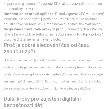
úspory energie dočasně vypnout GPS, ale po zapnutí telefonu se
automaticky aktivuje.
Omezení jen na úrovni aplikace:
Pokud vypnete GPS v nastavení
systému, ale ponecháte ji povolenou v aplikaci, může aplikace
použít síťové metody (Wi‑Fi, mobilní věže) a stále získávat polohu.
Nesprávná správa rodičovských profilů:
V některých aplikacích,
jako je Family Link, je třeba upravit i „Oprávnění - Přístup k poloze“
u profilů dítěte, ne jen u hlavního účtu.
Proč je dobré sledování čas od času
zapnout zpět
Úplné vypnutí není vždy ideální. Mnoho rodin najde střední cestu: povolit
sdílení polohy jen během cestování nebo když dítě jde na brzké školní
výlety. V nastavení aplikace často najdete „Dočasné sdílení“ s časovým
limitem (např. 2 h nebo 24 h). To umožní rodičům mít okamžitý přehled,
ale zároveň respektovat soukromí, jakmile je situace zaříděna.
Další kroky pro zajištění digitální
bezpečnosti dětí