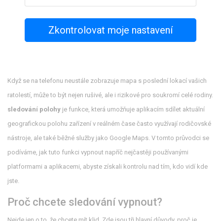
Zkontrolovat moje nastavení
Když se na telefonu neustále zobrazuje mapa s poslední lokací vašich
ratolestí, může to být nejen rušivé, ale i rizikové pro soukromí celé rodiny.
sledování polohy
je funkce, která umožňuje aplikacím sdílet aktuální
geografickou polohu zařízení v reálném čase
často využívají rodičovské
nástroje, ale také běžné služby jako Google Maps. V tomto průvodci se
podíváme, jak tuto funkci vypnout napříč nejčastěji používanými
platformami a aplikacemi, abyste získali kontrolu nad tím, kdo vidí kde
jste.
Proč chcete sledování vypnout?
Nejde jen o to, že chcete mít klid. Zde jsou tři hlavní důvody, proč je