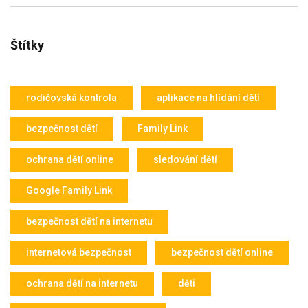
Štítky
rodičovská kontrola
aplikace na hlídání dětí
bezpečnost dětí
Family Link
ochrana dětí online
sledování dětí
Google Family Link
bezpečnost dětí na internetu
internetová bezpečnost
bezpečnost dětí online
ochrana dětí na internetu
děti