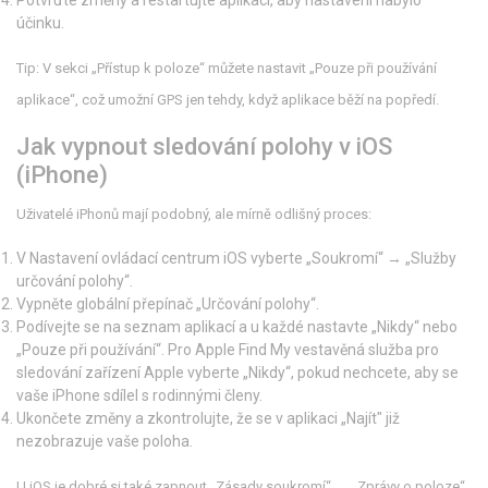
Potvrďte změny a restartujte aplikaci, aby nastavení nabylo
účinku.
Tip: V sekci „Přístup k poloze“ můžete nastavit „Pouze při používání
aplikace“, což umožní GPS jen tehdy, když aplikace běží na popředí.
Jak vypnout sledování polohy v iOS
(iPhone)
Uživatelé iPhonů mají podobný, ale mírně odlišný proces:
V
Nastavení
ovládací centrum iOS
vyberte „Soukromí“ → „Služby
určování polohy“.
Vypněte globální přepínač „Určování polohy“.
Podívejte se na seznam aplikací a u každé nastavte „Nikdy“ nebo
„Pouze při používání“. Pro
Apple Find My
vestavěná služba pro
sledování zařízení Apple
vyberte „Nikdy“, pokud nechcete, aby se
vaše iPhone sdílel s rodinnými členy.
Ukončete změny a zkontrolujte, že se v aplikaci „Najít" již
nezobrazuje vaše poloha.
U iOS je dobré si také zapnout „Zásady soukromí“ → „Zprávy o poloze“,