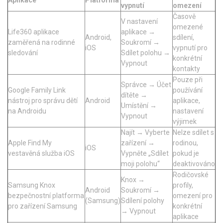
Aplikace
Platforma
vypnutí
omezení
Časově
V nastavení
omezené
Life360
aplikace
aplikace →
Android,
sdílení,
zaměřená na rodinné
Soukromí →
iOS
vypnutí pro
sledování
Sdílet polohu →
konkrétní
Vypnout
kontakty
Pouze při
Správce → Účet
Google Family Link
používání
dítěte →
nástroj pro správu dětí
Android
aplikace,
Umístění →
na Androidu
nastavení
Vypnout
výjimek
Najít → Vyberte
Nelze sdílet s
Apple Find My
zařízení →
rodinou,
iOS
vestavěná služba iOS
Vypněte „Sdílet
pokud je
moji polohu“
deaktivováno
Rodičovské
Knox →
Samsung Knox
profily,
Android
Soukromí →
bezpečnostní platforma
omezení pro
(Samsung)
Sdílení polohy
pro zařízení Samsung
konkrétní
→ Vypnout
aplikace