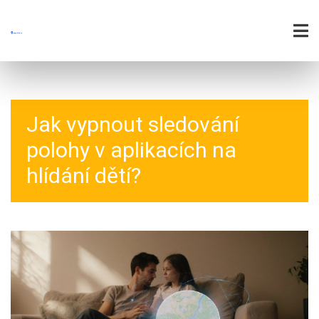
Jak vypnout sledování
polohy v aplikacích na
hlídání dětí?