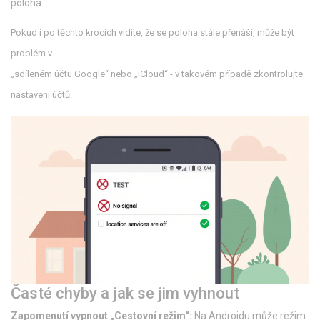
poloha.
Pokud i po těchto krocích vidíte, že se poloha stále přenáší, může být
problém v
„sdíleném účtu Google“ nebo „iCloud“ - v takovém případě zkontrolujte
nastavení účtů.
Časté chyby a jak se jim vyhnout
Zapomenutí vypnout „Cestovní režim“:
Na Androidu může režim