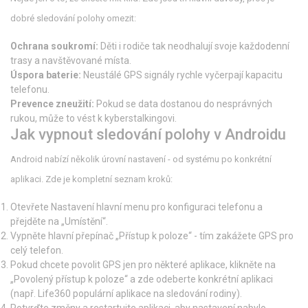
dobré sledování polohy omezit:
Ochrana soukromí:
Děti i rodiče tak neodhalují svoje každodenní
trasy a navštěvované místa.
Úspora baterie:
Neustálé GPS signály rychle vyčerpají kapacitu
telefonu.
Prevence zneužití:
Pokud se data dostanou do nesprávných
rukou, může to vést k kyberstalkingovi.
Jak vypnout sledování polohy v Androidu
Android nabízí několik úrovní nastavení - od systému po konkrétní
aplikaci. Zde je kompletní seznam kroků:
Otevřete
Nastavení
hlavní menu pro konfiguraci telefonu
a
přejděte na „Umístění“.
Vypněte hlavní přepínač „Přístup k poloze“ - tím zakážete GPS pro
celý telefon.
Pokud chcete povolit GPS jen pro některé aplikace, klikněte na
„Povolený přístup k poloze“ a zde odeberte konkrétní aplikaci
(např.
Life360
populární aplikace na sledování rodiny
).