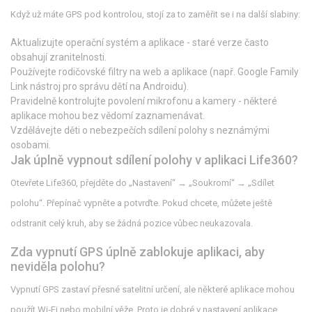
Když už máte GPS pod kontrolou, stojí za to zaměřit se i na další slabiny:
Aktualizujte operační systém a aplikace - staré verze často
obsahují zranitelnosti.
Používejte rodičovské filtry na web a aplikace (např.
Google Family
Link
nástroj pro správu dětí na Androidu
).
Pravidelně kontrolujte povolení mikrofonu a kamery - některé
aplikace mohou bez vědomí zaznamenávat.
Vzdělávejte děti o nebezpečích sdílení polohy s neznámými
osobami.
Jak úplně vypnout sdílení polohy v aplikaci Life360?
Otevřete Life360, přejděte do „Nastavení“ → „Soukromí“ → „Sdílet
polohu“. Přepínač vypněte a potvrďte. Pokud chcete, můžete ještě
odstranit celý kruh, aby se žádná pozice vůbec neukazovala.
Zda vypnutí GPS úplně zablokuje aplikaci, aby
neviděla polohu?
Vypnutí GPS zastaví přesné satelitní určení, ale některé aplikace mohou
použít Wi‑Fi nebo mobilní věže. Proto je dobré v nastavení aplikace