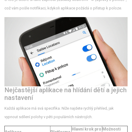
což vám pošle notifikaci, kdykoli aplikace požádá o přístup k poloze.
Nejčastější aplikace na hlídání dětí a jejich
nastavení
Každá aplikace má svá specifika. Níže najdete rychlý přehled, jak
vypnout sdílení polohy v pěti populárních nástrojích.
Hlavní krok pro
Možnosti