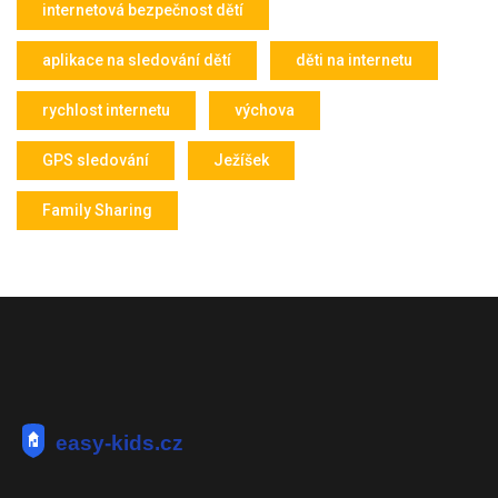
internetová bezpečnost dětí
aplikace na sledování dětí
děti na internetu
rychlost internetu
výchova
GPS sledování
Ježíšek
Family Sharing