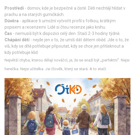
Prostředí
- domov, kde je bezpečné a čisté. Děti nechtějí hlídat v
prachu a na starých gumičkách.
Důvěra
- aplikace ti umožní vytvořit profil s fotkou, krátkým
popisem a recenzemi. Lidé si čtou recenze jako knihu.
Čas
- nemusíš být k dispozici celý den. Stačí 2-3 hodiny týdně.
Chápání dětí
- nejde jen o to, že umíš dát dětem oběd. Jde o to, že
víš, kdy se dítě potřebuje připoutat, kdy se chce jen přitisknout a
kdy potřebuje klid.
Největší chyba, kterou dělají nováčci, je, že se snaží být „perfektní“. Nejsi
herečka. Nejsi učitelka. Jsi člověk, který se stará. A to stačí.