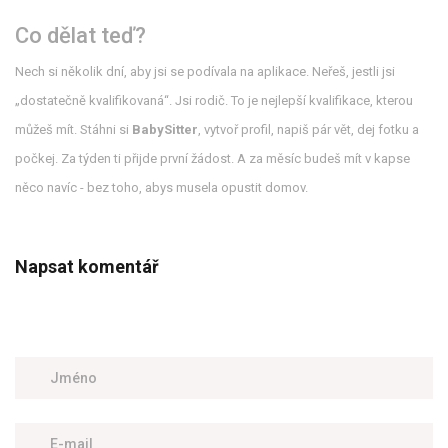
Co dělat teď?
Nech si několik dní, aby jsi se podívala na aplikace. Neřeš, jestli jsi
„dostatečně kvalifikovaná“. Jsi rodič. To je nejlepší kvalifikace, kterou
můžeš mít. Stáhni si
BabySitter
, vytvoř profil, napiš pár vět, dej fotku a
počkej. Za týden ti přijde první žádost. A za měsíc budeš mít v kapse
něco navíc - bez toho, abys musela opustit domov.
Napsat komentář