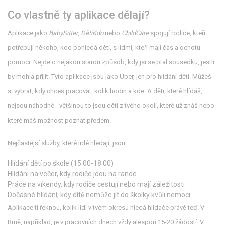
Co vlastně ty aplikace dělají?
Aplikace jako
BabySitter
,
DětiKdo
nebo
ChildCare
spojují rodiče, kteří
potřebují někoho, kdo pohledá děti, s lidmi, kteří mají čas a ochotu
pomoci. Nejde o nějakou starou způsob, kdy jsi se ptal sousedku, jestli
by mohla přijít. Tyto aplikace jsou jako Uber, jen pro hlídání dětí. Můžeš
si vybrat, kdy chceš pracovat, kolik hodin a kde. A děti, které hlídáš,
nejsou náhodné - většinou to jsou děti z tvého okolí, které už znáš nebo
které máš možnost poznat předem.
Nejčastější služby, které lidé hledají, jsou:
Hlídání dětí po škole (15:00-18:00)
Hlídání na večer, kdy rodiče jdou na rande
Práce na víkendy, kdy rodiče cestují nebo mají záležitosti
Dočasné hlídání, kdy dítě nemůže jít do školky kvůli nemoci
Aplikace ti řeknou, kolik lidí v tvém okresu hledá hlídače právě teď. V
Brně, například, je v pracovních dnech vždy alespoň 15-20 žádostí. V