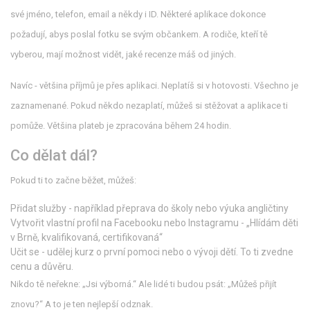
své jméno, telefon, email a někdy i ID. Některé aplikace dokonce
požadují, abys poslal fotku se svým občankem. A rodiče, kteří tě
vyberou, mají možnost vidět, jaké recenze máš od jiných.
Navíc - většina příjmů je přes aplikaci. Neplatíš si v hotovosti. Všechno je
zaznamenané. Pokud někdo nezaplatí, můžeš si stěžovat a aplikace ti
pomůže. Většina plateb je zpracována během 24 hodin.
Co dělat dál?
Pokud ti to začne běžet, můžeš:
Přidat služby - například přeprava do školy nebo výuka angličtiny
Vytvořit vlastní profil na Facebooku nebo Instagramu - „Hlídám děti
v Brně, kvalifikovaná, certifikovaná“
Učit se - udělej kurz o první pomoci nebo o vývoji dětí. To ti zvedne
cenu a důvěru.
Nikdo tě neřekne: „Jsi výborná.“ Ale lidé ti budou psát: „Můžeš přijít
znovu?“ A to je ten nejlepší odznak.