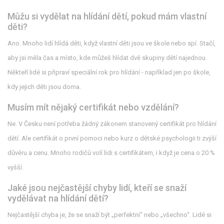
Můžu si vydělat na hlídání dětí, pokud mám vlastní
děti?
Ano. Mnoho lidí hlídá děti, když vlastní děti jsou ve škole nebo spí. Stačí,
aby jsi měla čas a místo, kde můžeš hlídat dvě skupiny dětí najednou.
Někteří lidé si připraví speciální rok pro hlídání - například jen po škole,
kdy jejich děti jsou doma.
Musím mít nějaký certifikát nebo vzdělání?
Ne. V Česku není potřeba žádný zákonem stanovený certifikát pro hlídání
dětí. Ale certifikát o první pomoci nebo kurz o dětské psychologii ti zvýší
důvěru a cenu. Mnoho rodičů volí lidi s certifikátem, i když je cena o 20 %
vyšší.
Jaké jsou nejčastější chyby lidí, kteří se snaží
vydělávat na hlídání dětí?
Nejčastější chyba je, že se snaží být „perfektní“ nebo „všechno“. Lidé si