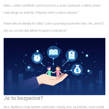
Nebo: „Mám certifikát o první pomoci a umím zacházet s dětmi, které
mají alergii na arašídy. Vždycky mám s sebou epipen.“
Právě takové detaily tě odliší. Lidé si pamatují konkrétní věci. Ne „dobrá“,
ale „ta, co umí dát dětem koupel a neztratí je“.
Je to bezpečné?
Ano. Aplikace mají systém ověřování. Každý, kdo se přihlásí, musí zadat