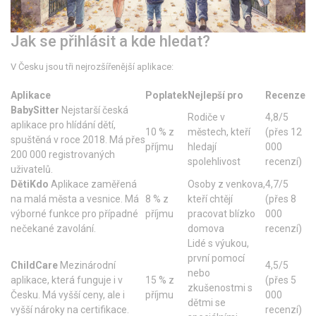
Jak se přihlásit a kde hledat?
V Česku jsou tři nejrozšířenější aplikace:
Aplikace
Poplatek
Nejlepší pro
Recenze
BabySitter
Nejstarší česká
Rodiče v
4,8/5
aplikace pro hlídání dětí,
10 % z
městech, kteří
(přes 12
spuštěná v roce 2018. Má přes
příjmu
hledají
000
200 000 registrovaných
spolehlivost
recenzí)
uživatelů.
DětiKdo
Aplikace zaměřená
Osoby z venkova,
4,7/5
na malá města a vesnice. Má
8 % z
kteří chtějí
(přes 8
výborné funkce pro případné
příjmu
pracovat blízko
000
nečekané zavolání.
domova
recenzí)
Lidé s výukou,
první pomocí
ChildCare
Mezinárodní
4,5/5
nebo
aplikace, která funguje i v
15 % z
(přes 5
zkušenostmi s
Česku. Má vyšší ceny, ale i
příjmu
000
dětmi se
vyšší nároky na certifikace.
recenzí)