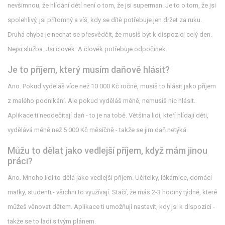
nevšimnou, že hlídání dětí není o tom, že jsi superman. Je to o tom, že jsi
spolehlivý, jsi přítomný a víš, kdy se dítě potřebuje jen držet za ruku.
Druhá chyba je nechat se přesvědčit, že musíš být k dispozici celý den.
Nejsi služba. Jsi člověk. A člověk potřebuje odpočinek.
Je to příjem, který musím daňově hlásit?
Ano. Pokud vyděláš více než 10 000 Kč ročně, musíš to hlásit jako příjem
z malého podnikání. Ale pokud vyděláš méně, nemusíš nic hlásit.
Aplikace ti neodečítají daň - to je na tobě. Většina lidí, kteří hlídají děti,
vydělává méně než 5 000 Kč měsíčně - takže se jim daň netýká.
Můžu to dělat jako vedlejší příjem, když mám jinou
práci?
Ano. Mnoho lidí to dělá jako vedlejší příjem. Učitelky, lékárnice, domácí
matky, studenti - všichni to využívají. Stačí, že máš 2-3 hodiny týdně, které
můžeš věnovat dětem. Aplikace ti umožňují nastavit, kdy jsi k dispozici -
takže se to ladí s tvým plánem.