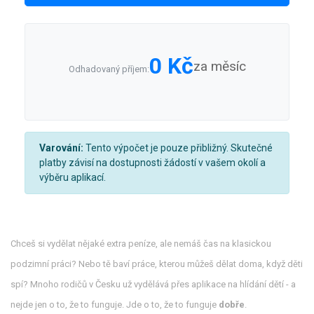
0 Kč
za měsíc
Odhadovaný příjem:
Varování:
Tento výpočet je pouze přibližný. Skutečné
platby závisí na dostupnosti žádostí v vašem okolí a
výběru aplikací.
Chceš si vydělat nějaké extra peníze, ale nemáš čas na klasickou
podzimní práci? Nebo tě baví práce, kterou můžeš dělat doma, když děti
spí? Mnoho rodičů v Česku už vydělává přes aplikace na hlídání dětí - a
nejde jen o to, že to funguje. Jde o to, že to funguje
dobře
.