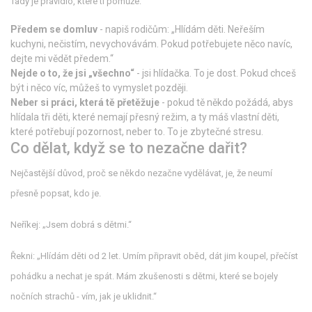
Tady je pravidlo, které ti pomůže:
Předem se domluv
- napiš rodičům: „Hlídám děti. Neřeším
kuchyni, nečistím, nevychovávám. Pokud potřebujete něco navíc,
dejte mi vědět předem.“
Nejde o to, že jsi „všechno“
- jsi hlídačka. To je dost. Pokud chceš
být i něco víc, můžeš to vymyslet později.
Neber si práci, která tě přetěžuje
- pokud tě někdo požádá, abys
hlídala tři děti, které nemají přesný režim, a ty máš vlastní děti,
které potřebují pozornost, neber to. To je zbytečné stresu.
Co dělat, když se to nezačne dařit?
Nejčastější důvod, proč se někdo nezačne vydělávat, je, že neumí
přesně popsat, kdo je.
Neříkej: „Jsem dobrá s dětmi.“
Řekni: „Hlídám děti od 2 let. Umím připravit oběd, dát jim koupel, přečíst
pohádku a nechat je spát. Mám zkušenosti s dětmi, které se bojely
nočních strachů - vím, jak je uklidnit.“