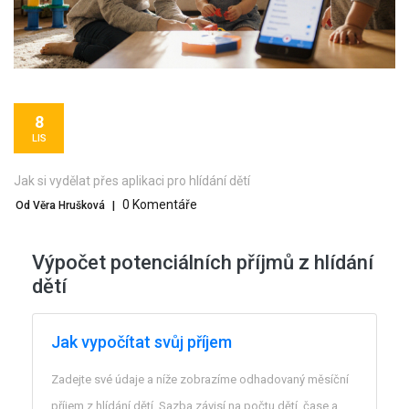
8
LIS
Jak si vydělat přes aplikaci pro hlídání dětí
0 Komentáře
Od Věra Hrušková
|
Výpočet potenciálních příjmů z hlídání
dětí
Jak vypočítat svůj příjem
Zadejte své údaje a níže zobrazíme odhadovaný měsíční
příjem z hlídání dětí. Sazba závisí na počtu dětí, čase a