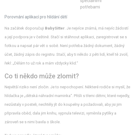
speciálními
potřebami
Porovnání aplikací pro hlídání dětí
Na začátek doporučuji
BabySitter
. Je nejvíce známá, má nejvíc žádostí
a její podpora je v češtině. Stačí si stáhnout aplikaci, zaregistrovat se s
fotkou a napsat pár vět o sobě. Není potřeba žádný dokument, žádný
účet, žádný zápis do registru. Stačí, aby ti někdo z pěti lidí, kteří tě zvolí,
řekl: „Dělám to už rok a mám vždycky klid.“
Co ti někdo může zlomit?
Největší riziko není zločin. Je to nepochopení. Některé rodiče si myslí, že
hlídačka je „dětská náhradní maminka“. Přišli s třemi dětmi, které nejedly,
nezůstaly v posteli, nechtěly jít do koupelny a požadovali, aby jsi jim
připravila oběd, dala jim knihu, vypnula televizi, vyměnila pytlíky a
zároveň se s nimi bavila o škole.