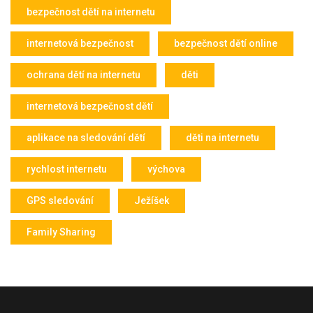
bezpečnost dětí na internetu
internetová bezpečnost
bezpečnost dětí online
ochrana dětí na internetu
děti
internetová bezpečnost dětí
aplikace na sledování dětí
děti na internetu
rychlost internetu
výchova
GPS sledování
Ježíšek
Family Sharing