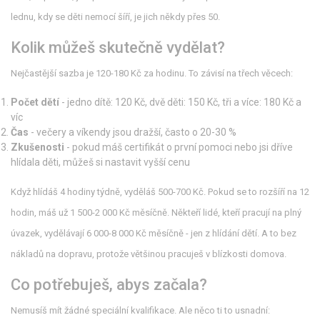
lednu, kdy se děti nemocí šíří, je jich někdy přes 50.
Kolik můžeš skutečně vydělat?
Nejčastější sazba je 120-180 Kč za hodinu. To závisí na třech věcech:
Počet dětí
- jedno dítě: 120 Kč, dvě děti: 150 Kč, tři a více: 180 Kč a
víc
Čas
- večery a víkendy jsou dražší, často o 20-30 %
Zkušenosti
- pokud máš certifikát o první pomoci nebo jsi dříve
hlídala děti, můžeš si nastavit vyšší cenu
Když hlídáš 4 hodiny týdně, vyděláš 500-700 Kč. Pokud se to rozšíří na 12
hodin, máš už 1 500-2 000 Kč měsíčně. Někteří lidé, kteří pracují na plný
úvazek, vydělávají 6 000-8 000 Kč měsíčně - jen z hlídání dětí. A to bez
nákladů na dopravu, protože většinou pracuješ v blízkosti domova.
Co potřebuješ, abys začala?
Nemusíš mít žádné speciální kvalifikace. Ale něco ti to usnadní: