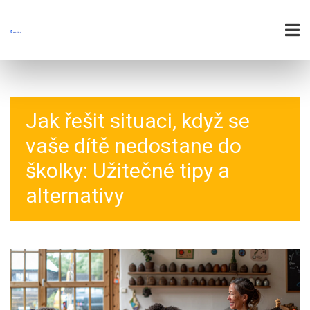
Jak řešit situaci, když se
vaše dítě nedostane do
školky: Užitečné tipy a
alternativy