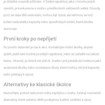
je důležité rozumět příčinám. V České republice, jako v mnoha jiných
zemích, je konkurence o místa v předškolních zařízeních veliká. Důvody,
proč se vaše dítě nedostalo, mohou být různé, ale většinou se točí
kolem nedostatku kapacity nebo specifických kritérií, které školka
stanovuje.
První kroky po nepřijetí
Po prvním zklamání je čas k akci. Kontaktujte místní školky, abyste
zjistili, jestli není možná pozdější registrace, nebo se zařaďte na čekací
listinu. Obecně, je dobré mít plán B. Zvažte i jiné předškolní instituce jako
soukromé školky nebo montessori školy, které mohou mít jiné kapacity
nebo přístupy k výuce.
Alternativy ke klasické školce
Nezoufejte, pokud vaše první volby nepřijdou v úvahu. Existují rozmanité
alternativy, které vašemu dítěti poskytnou kvalitní vzdělání a vývoj.