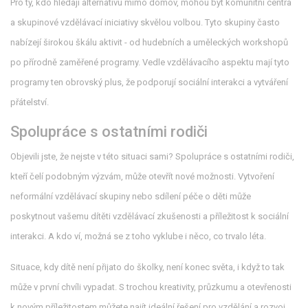
Pro ty, kdo hledají alternativu mimo domov, mohou být komunitní centra
a skupinové vzdělávací iniciativy skvělou volbou. Tyto skupiny často
nabízejí širokou škálu aktivit - od hudebních a uměleckých workshopů
po přírodně zaměřené programy. Vedle vzdělávacího aspektu mají tyto
programy ten obrovský plus, že podporují sociální interakci a vytváření
přátelství.
Spolupráce s ostatními rodiči
Objevili jste, že nejste v této situaci sami? Spolupráce s ostatními rodiči,
kteří čelí podobným výzvám, může otevřít nové možnosti. Vytvoření
neformální vzdělávací skupiny nebo sdílení péče o děti může
poskytnout vašemu dítěti vzdělávací zkušenosti a příležitost k sociální
interakci. A kdo ví, možná se z toho vyklube i něco, co trvalo léta.
Situace, kdy dítě není přijato do školky, není konec světa, i když to tak
může v první chvíli vypadat. S trochou kreativity, průzkumu a otevřenosti
k novým příležitostem můžete najít ideální řešení pro vzdělání a rozvoj