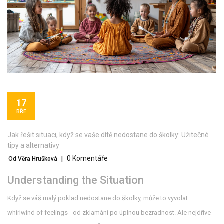
17
BŘE
Jak řešit situaci, když se vaše dítě nedostane do školky: Užitečné
tipy a alternativy
0 Komentáře
Od Věra Hrušková
|
Understanding the Situation
Když se váš malý poklad nedostane do školky, může to vyvolat
whirlwind of feelings - od zklamání po úplnou bezradnost. Ale nejdříve