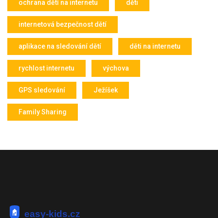
ochrana dětí na internetu
děti
internetová bezpečnost dětí
aplikace na sledování dětí
děti na internetu
rychlost internetu
výchova
GPS sledování
Ježíšek
Family Sharing