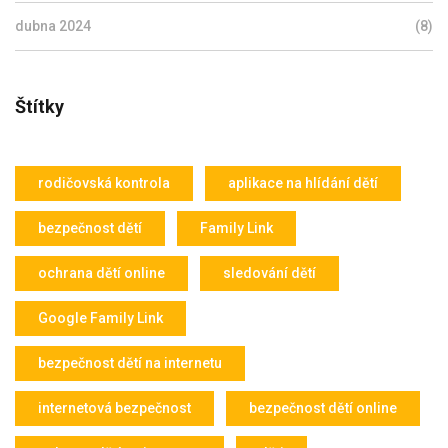
dubna 2024
(8)
Štítky
rodičovská kontrola
aplikace na hlídání dětí
bezpečnost dětí
Family Link
ochrana dětí online
sledování dětí
Google Family Link
bezpečnost dětí na internetu
internetová bezpečnost
bezpečnost dětí online