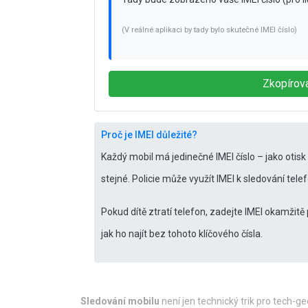
(V reálné aplikaci by tady bylo skutečné IMEI číslo)
Zkopírov
Proč je IMEI důležité?
Každý mobil má jedinečné IMEI číslo – jako otisk
stejné. Policie může využít IMEI k sledování telef
Pokud dítě ztratí telefon, zadejte IMEI okamžitě
jak ho najít bez tohoto klíčového čísla.
Sledování mobilu
není jen technický trik pro tech-ge