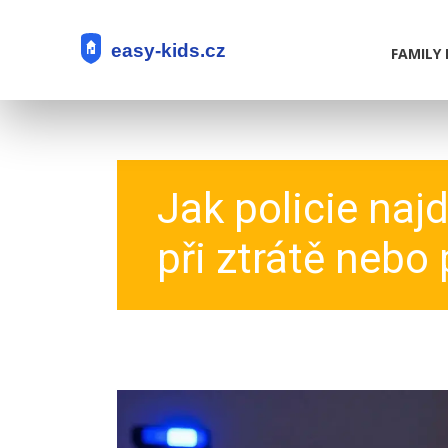
FAMILY 
Jak policie naj
při ztrátě nebo