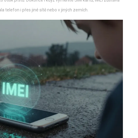
a telefon i přes jiné sítě nebo v jiných zemích.