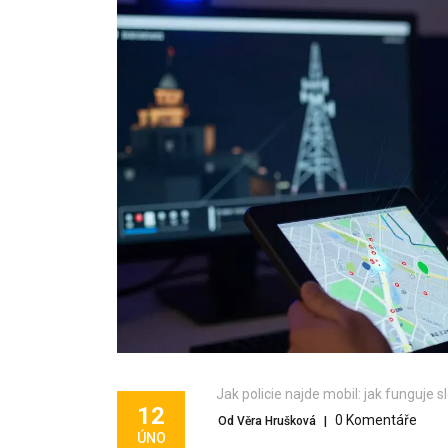
Jak policie najde mobil: jak funguje 
12
0 Komentáře
Od Věra Hrušková
|
ÚNO