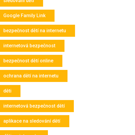
sledování dětí
Google Family Link
bezpečnost dětí na internetu
internetová bezpečnost
bezpečnost dětí online
ochrana dětí na internetu
děti
internetová bezpečnost dětí
aplikace na sledování dětí