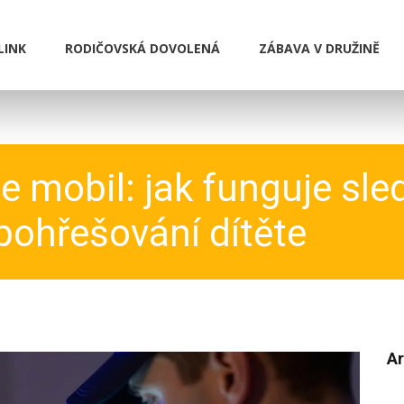
LINK
RODIČOVSKÁ DOVOLENÁ
ZÁBAVA V DRUŽINĚ
de mobil: jak funguje sle
 pohřešování dítěte
Ar