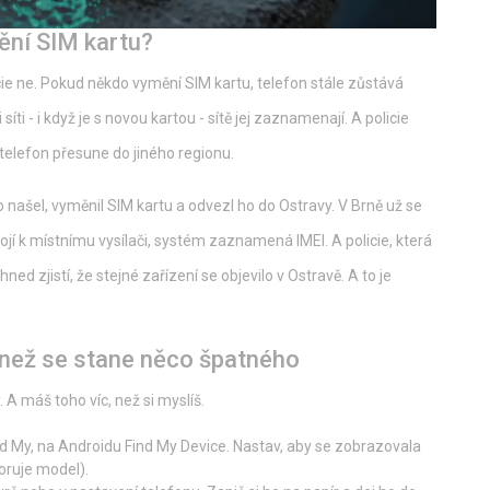
ění SIM kartu?
cie ne. Pokud někdo vymění SIM kartu, telefon stále zůstává
 síti - i když je s novou kartou - sítě jej zaznamenají. A policie
telefon přesune do jiného regionu.
do našel, vyměnil SIM kartu a odvezl ho do Ostravy. V Brně už se
pojí k místnímu vysílači, systém zaznamená IMEI. A policie, která
 zjistí, že stejné zařízení se objevilo v Ostravě. A to je
 než se stane něco špatného
. A máš toho víc, než si myslíš.
ind My, na Androidu Find My Device. Nastav, aby se zobrazovala
oruje model).