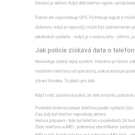
Device) je aktivní. Když dítě telefon vypne, vyndá ba
Policie ale nepotřebuje GPS. Potřebuje signál z mobiln
dokonce i když je vypnutý), může být zaznamenán při
jakéhokoli vysílače - i když je v režimu letu - sítě ho „vi
Jak policie získává data o telefo
Neexistuje žádný tajný systém. Všechno je řízeno zá
mobilním telefonu od operátorů, pokud existuje pode
zdraví člověka. To platí i pro děti.
Když rodič zavolá na policii, že dítě zmizelo, policis
Poslední známou lokaci telefonu podle vysílačů (tzv. 
Čas, kdy byl telefon naposledy aktivní
Historii připojení - kde byl telefon v posledních 24 ho
Číslo telefonu a IMEI - jedinečný identifikátor zařízení
IMEI je klíč. Každý telefon má jedinečné IMEI číslo - 