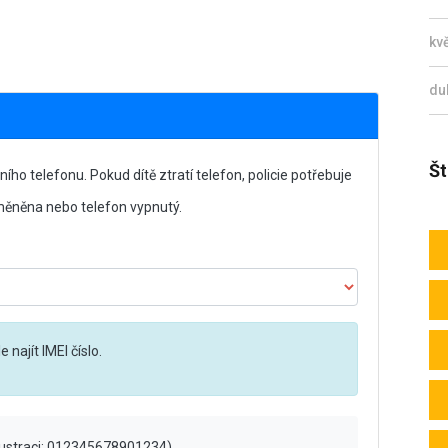
kv
du
Št
lního telefonu. Pokud dítě ztratí telefon, policie potřebuje
vyměněna nebo telefon vypnutý.
 najít IMEI číslo.
ilustraci: 012345678901234)