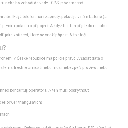
terii, nebo ho zahodí do vody - GPS je bezmocná.
í sítě. I když telefon není zapnutý, pokud je v něm baterie (a
 prvním pokusu o připojení. A když telefon přijde do dosahu
dí“ jako zařízení, které se snaží připojit. A to stačí.
nu?
konem. V České republice má policie právo vyžádat data o
zření z trestné činnosti nebo hrozí nebezpečí pro život nebo
té ihned kontaktují operátora. A ten musí poskytnout:
cell tower triangulation)
dinách
jako otisk prstu. Dokonce i když vyměníte SIM kartu, IMEI zůstává