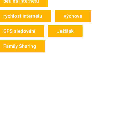
děti na internetu
rychlost internetu
výchova
GPS sledování
Ježíšek
Family Sharing