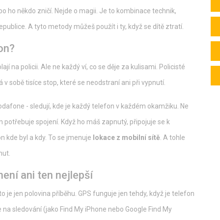
 nebo ho někdo zničí. Nejde o magii. Je to kombinace technik,
ublice. A tyto metody můžeš použít i ty, když se dítě ztratí.
fon?
í na policii. Ale ne každý ví, co se děje za kulisami. Policisté
 v sobě tisíce stop, které se neodstraní ani při vypnutí.
Vodafone - sledují, kde je každý telefon v každém okamžiku. Ne
on potřebuje spojení. Když ho máš zapnutý, připojuje se k
on kde byl a kdy. To se jmenuje
lokace z mobilní sítě
. A tohle
nut.
ení ani ten nejlepší
o je jen polovina příběhu. GPS funguje jen tehdy, když je telefon
ce na sledování (jako Find My iPhone nebo Google Find My