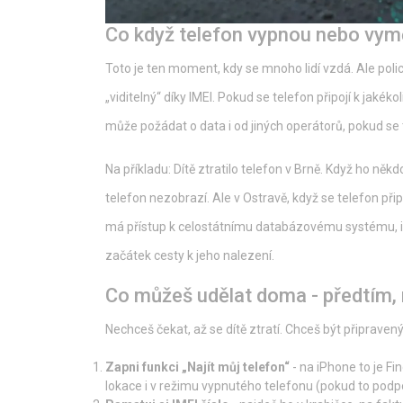
Co když telefon vypnou nebo vym
Toto je ten moment, kdy se mnoho lidí vzdá. Ale poli
„viditelný“ díky IMEI. Pokud se telefon připojí k jakékoli
může požádat o data i od jiných operátorů, pokud se 
Na příkladu: Dítě ztratilo telefon v Brně. Když ho něk
telefon nezobrazí. Ale v Ostravě, když se telefon při
má přístup k celostátnímu databázovému systému, ihned
začátek cesty k jeho nalezení.
Co můžeš udělat doma - předtím,
Nechceš čekat, až se dítě ztratí. Chceš být připravený
Zapni funkci „Najít můj telefon“
- na iPhone to je F
lokace i v režimu vypnutého telefonu (pokud to podp