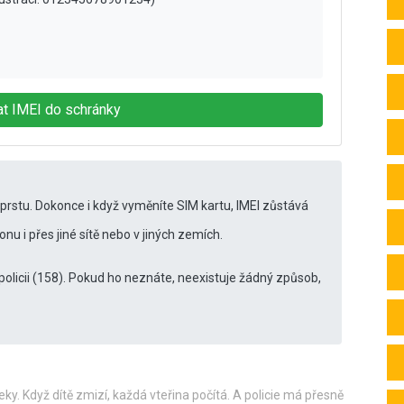
at IMEI do schránky
 prstu. Dokonce i když vyměníte SIM kartu, IMEI zůstává
onu i přes jiné sítě nebo v jiných zemích.
 policii (158). Pokud ho neznáte, neexistuje žádný způsob,
eky. Když dítě zmizí, každá vteřina počítá. A policie má přesně