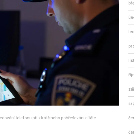
bř
ún
le
pr
li
ří
zá
sr
sledování telefonu při ztrátě nebo pohřešování dítěte
če
če