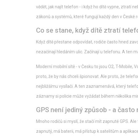
vědět, jak najít telefon - i když ho dítě vypne, ztratí
zákonů a systémů, které fungují každý den v České rep
Co se stane, když dítě ztratí tele
Když dítě přestane odpovídat, rodiče často hned zavolaj
nezačínají hledáním ulic. Začínají u telefonu. A ten má
Moderní mobilní sítě - v Česku to jsou O2, T-Mobile, 
proto, že by nás chceli špionovat. Ale proto, že telef
nejbližšímu vysílači. A ten zaznamenává, který telef
záznamy si policie může vyžádat během několika mi
GPS není jediný způsob - a často n
Mnoho rodičů si myslí, že stačí mít zapnuté GPS. Ale t
zapnutý, má baterii, má přístup k satelitům a aplika