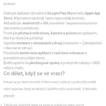
postupů:
Stahujte aplikace výhradně z
Google Play Store
nebo
Apple App
Store
. Alternativní obchody často neprovádějí kontrolu.
Aktualizujte
Android OS
a
iOS
pravidelně - bezpečnostní patche
řeší známé zranitelnosti.
Povolujte
přístup k mikrofonu, kameře a poloze
jen aplikacím,
které je skutečně potřebují.
Vypněte
instalaci z neznámých zdrojů
(nastavení > Zabezpečení
> Neznámé zdroje).
Používejte
antivirovou aplikaci s real‑time ochranou
a
pravidelně spouštějte skeny.
Buďte opatrní na
phishingové zprávy
a podezřelé odkazy v SMS
nebo e‑mailu.
Co dělat, když se vir vrací?
Pokud se po všech krocích infekce vrací, může jít o pokročilý rootkit
nebo spyware, který se skrývá v systémových souborech. V takovém
případě:
Zálohujte důležitá data na externí médium nebo cloud.