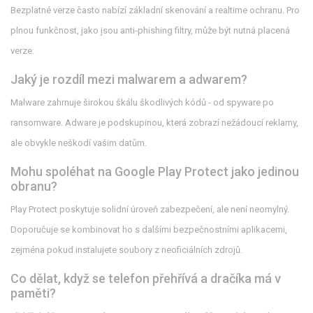
Bezplatné verze často nabízí základní skenování a realtime ochranu. Pro
plnou funkčnost, jako jsou anti‑phishing filtry, může být nutná placená
verze.
Jaký je rozdíl mezi malwarem a adwarem?
Malware zahrnuje širokou škálu škodlivých kódů - od spyware po
ransomware. Adware je podskupinou, která zobrazí nežádoucí reklamy,
ale obvykle neškodí vašim datům.
Mohu spoléhat na Google Play Protect jako jedinou
obranu?
Play Protect poskytuje solidní úroveň zabezpečení, ale není neomylný.
Doporučuje se kombinovat ho s dalšími bezpečnostními aplikacemi,
zejména pokud instalujete soubory z neoficiálních zdrojů.
Co dělat, když se telefon přehřívá a dračíka má v
paměti?