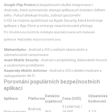
Google Play Protect
je
bezpečnostní služba integrovaná v
Androidu
, která automaticky skenuje aplikace při instalaci i během
běhu. Pokud detekuje hrozbu, zobrazí upozornění.
U iOS se můžete spolehnout na
Apple Security
, která kontroluje
aplikace v App Store a omezuje neautorizované přístupy.
Pro hloubkovou kontrolu instalujte specializované anti‑malware
aplikace. Nejčastěji doporučované jsou:
Malwarebytes
-
Android a iOS
s
reálným skenováním a
odstraňováním ransomware
.
Avast Mobile Security
-
Android
s
antiphishing, blokováním hovorů
a soukromým prohlížením
.
Kaspersky Mobile Antivirus
-
Android a iOS
s
detekcí malware a
zabezpečením Wi‑Fi
.
Porovnání populárních bezpečnostních
aplikací
Detekční
Uživatelské
Aplikace
Platforma
Cena (USD)
úspěšnost
hodnocení
0 (zdarma) /
Android,
Malwarebytes
96%
29,99$
4.7/5