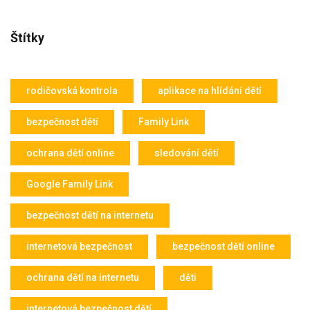
Štítky
rodičovská kontrola
aplikace na hlídání dětí
bezpečnost dětí
Family Link
ochrana dětí online
sledování dětí
Google Family Link
bezpečnost dětí na internetu
internetová bezpečnost
bezpečnost dětí online
ochrana dětí na internetu
děti
internetová bezpečnost dětí