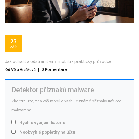
27
ZÁŘ
Jak odhalit a odstranit vir v mobilu - praktický průvodce
0 Komentáře
Od Věra Hrušková
|
Detektor příznaků malware
Zkontrolujte, zda váš mobil obsahuje známé příznaky infekce
malwarem:
Rychlé vybíjení baterie
Neobvyklé poplatky na účtu