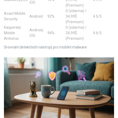
iOS
(Premium)
0 (zdarma) /
Avast Mobile
Android
92%
34,99$
4.5/5
Security
(Premium)
Kaspersky
0 (zdarma) /
Android,
Mobile
94%
24,99$
4.6/5
iOS
Antivirus
(Premium)
Srovnání detekčních nástrojů pro mobilní malware