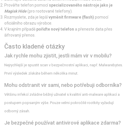
Prověřte telefon pomocí
specializovaného nástroje jako je
Magisk Hide
(pro rootované telefony).
Rozmyslete, zda je lepší
vyměnit firmware (flash)
pomocí
oficiálního obrazu výrobce.
V krajním případě
pořiďte nový telefon
a přeneste data přes
šifrovaný přenos.
Často kladené otázky
Jak rychle mohu zjistit, jestli mám vir v mobilu?
Nejrychlejší je spustit scan v bezpečnostní aplikaci, např. Malwarebytes.
První výsledek získáte během několika minut.
Mohu odstranit vir sami, nebo potřebuji odborníka?
Většinu infekcí zvládne běžný uživatel s kvalitní anti‑malware aplikací a
postupem popsaným výše. Pouze velmi pokročilé rootkity vyžadují
odborný zásah.
Je bezpečné používat antivirové aplikace zdarma?