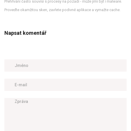
Přehřívání často souvisí s procesy na pozadí - může jimi být i malware.
Proveďte okamžitou sken, zavřete podivné aplikace a vymažte cache.
Napsat komentář