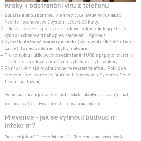
Kroky k odstranění viru z telefonu
Spusťte úplnou kontrolu
v jedné z výše uvedených aplikací.
Nechte ji skenovat celý systém, včetně SD karty.
Pokud je nalezena podezřelá aplikace,
odinstalujte ji
přímo z
výsledku skenování nebo přes nastavení > Aplikace.
Vymažte
dočasné soubory a cache
(nastavení > Úložiště > Data v
cache). To často odstraní zbytky malware.
Pro kompletní úklid povolte
režim ladění USB
a připojte telefon k
PC. Pomocí nástroje
adb
můžete vyhledat skryté soubory.
Po úspěšném skenování proveďte
restart telefonu
. Pokud se
problém vrací, zvažte tovární reset (nastavení > Systém > Obnovit
tovární nastavení).
Po odstranění viru je dobré změnit hesla k důležitým službám (e‑mail,
bankovnictví) a aktivovat dvoufaktorovou autentizaci.
Prevence - jak se vyhnout budoucím
infekcím?
Prevence je levnější než odstraňování. Zde je seznam osvědčených