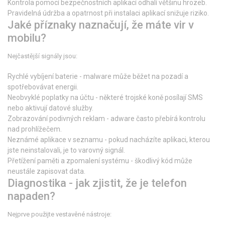
Kontrola pomocí bezpečnostních aplikací odhalí většinu hrozeb.
Pravidelná údržba a opatrnost při instalaci aplikací snižuje riziko.
Jaké příznaky naznačují, že máte vir v
mobilu?
Nejčastější signály jsou:
Rychlé vybíjení baterie - malware může běžet na pozadí a
spotřebovávat energii.
Neobvyklé poplatky na účtu - některé trojské koně posílají SMS
nebo aktivují datové služby.
Zobrazování podivných reklam - adware často přebírá kontrolu
nad prohlížečem.
Neznámé aplikace v seznamu - pokud nacházíte aplikaci, kterou
jste neinstalovali, je to varovný signál.
Přetížení paměti a zpomalení systému - škodlivý kód může
neustále zapisovat data.
Diagnostika - jak zjistit, že je telefon
napaden?
Nejprve použijte vestavěné nástroje: