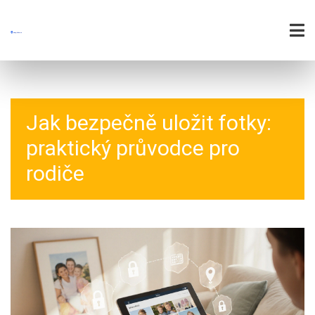
Jak bezpečně uložit fotky:
praktický průvodce pro
rodiče