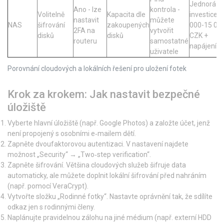
Jednorázo
Ano - lze
kontrola -
Volitelně
Kapacita dle
investice 5
nastavit
můžete
NAS
šifrování
zakoupených
000-15 00
2FA na
vytvořit
disků
disků
CZK +
routeru
samostatné
napájení
uživatele
Porovnání cloudových a lokálních řešení pro uložení fotek
Krok za krokem: Jak nastavit bezpečné
úložiště
Vyberte hlavní úložiště (např. Google Photos) a založte účet, jenž
není propojený s osobními e‑mailem dětí.
Zapněte
dvoufaktorovou autentizaci
. V nastavení najdete
možnost „Security“ → „Two‑step verification“.
Zapněte šifrování. Většina cloudových služeb šifruje data
automaticky, ale můžete doplnit lokální šifrování před nahráním
(např. pomocí VeraCrypt).
Vytvořte složku „Rodinné fotky“. Nastavte oprávnění tak, že sdílíte
odkaz jen s rodinnými členy.
Naplánujte pravidelnou zálohu na jiné médium (např. externí HDD