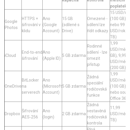
kapacita
kontrola
měsíční
poplatek
15 USD/m
HTTPS +
Ano
15 GB
Omezené -
(100 GB)
Google
šifrování v
(Google
(sdílené s
sdílení lze
nebo 99
Photos
klidu
Account)
Drive)
řídit odkazy
USD/rok (2
TB)
1,99
Rodinné
USD/měs (
End‑to‑end
Ano
sdílení - lze
iCloud
5 GB zdarma
GB), 9,99
šifrování
(Apple ID)
omezit
USD/měs
přístup
(200 GB)
1,99
Žádná
BitLocker
Ano
USD/měs
speciální
OneDrive
na
(Microsoft
5 GB zdarma
(100 GB)
rodičovská
serverech
Account)
nebo souč
funkce
Office 365
Žádná
11,99
Šifrování
Ano
vestavěná
Dropbox
2 GB zdarma
USD/měs (
AES‑256
(login)
rodičovská
TB)
kontrola
Plná