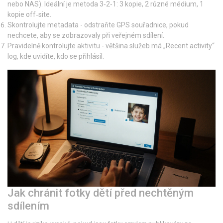
nebo NAS). Ideální je metoda 3‑2‑1: 3 kopie, 2 různé médium, 1
kopie off‑site.
Skontrolujte metadata - odstraňte GPS souřadnice, pokud
nechcete, aby se zobrazovaly při veřejném sdílení.
Pravidelně kontrolujte aktivitu - většina služeb má „Recent activity“
log, kde uvidíte, kdo se přihlásil.
Jak chránit fotky dětí před nechtěným
sdílením