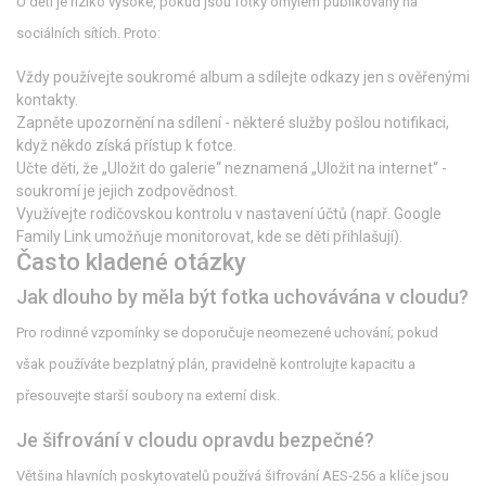
U dětí je riziko vysoké, pokud jsou fotky omylem publikovány na
sociálních sítích. Proto:
Vždy používejte soukromé album a sdílejte odkazy jen s ověřenými
kontakty.
Zapněte upozornění na sdílení - některé služby pošlou notifikaci,
když někdo získá přístup k fotce.
Učte děti, že „Uložit do galerie“ neznamená „Uložit na internet“ -
soukromí je jejich zodpovědnost.
Využívejte rodičovskou kontrolu v nastavení účtů (např.
Google
Family Link
umožňuje monitorovat, kde se děti přihlašují).
Často kladené otázky
Jak dlouho by měla být fotka uchovávána v cloudu?
Pro rodinné vzpomínky se doporučuje neomezené uchování; pokud
však používáte bezplatný plán, pravidelně kontrolujte kapacitu a
přesouvejte starší soubory na externí disk.
Je šifrování v cloudu opravdu bezpečné?
Většina hlavních poskytovatelů používá šifrování AES‑256 a klíče jsou