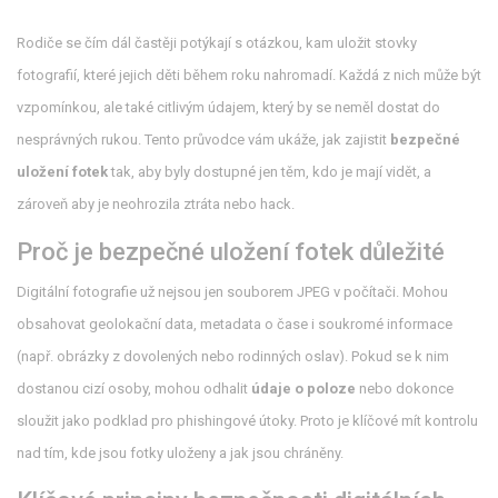
Rodiče se čím dál častěji potýkají s otázkou, kam uložit stovky
fotografií, které jejich děti během roku nahromadí. Každá z nich může být
vzpomínkou, ale také citlivým údajem, který by se neměl dostat do
nesprávných rukou. Tento průvodce vám ukáže, jak zajistit
bezpečné
uložení fotek
tak, aby byly dostupné jen těm, kdo je mají vidět, a
zároveň aby je neohrozila ztráta nebo hack.
Proč je bezpečné uložení fotek důležité
Digitální fotografie už nejsou jen souborem JPEG v počítači. Mohou
obsahovat geolokační data, metadata o čase i soukromé informace
(např. obrázky z dovolených nebo rodinných oslav). Pokud se k nim
dostanou cizí osoby, mohou odhalit
údaje o poloze
nebo dokonce
sloužit jako podklad pro phishingové útoky. Proto je klíčové mít kontrolu
nad tím, kde jsou fotky uloženy a jak jsou chráněny.