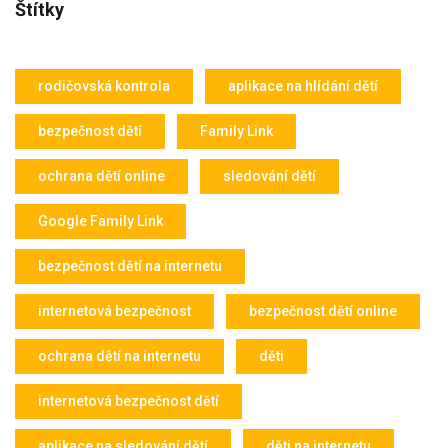
Štítky
rodičovská kontrola
aplikace na hlídání dětí
bezpečnost dětí
Family Link
ochrana dětí online
sledování dětí
Google Family Link
bezpečnost dětí na internetu
internetová bezpečnost
bezpečnost dětí online
ochrana dětí na internetu
děti
internetová bezpečnost dětí
aplikace na sledování dětí
děti na internetu