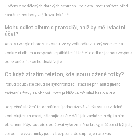
uloženy v oddělených datových centrech. Pro extra jistotu můžete před
nahráním soubory zašifrovat lokálně.
Mohu sdílet album s prarodiči, aniž by měli vlastní
účet?
Ano. V Google Photos i iCloudu lze vytvořit odkaz, který vede jen na
konkrétní album a nevyžaduje přihlášení. Udělejte odkaz jednorázovým a
po skončení akce ho deaktivujte.
Co když ztratím telefon, kde jsou uložené fotky?
Pokud používáte cloud se synchronizací, stačí se přihlásit z jiného
zařízení a fotky se obnoví. Proto je klíčové mít silné heslo a 2FA.
Bezpečné uložení fotografií není jednorázová záležitost. Pravidelně
kontrolujte nastavení, zálohujte a učte děti, jak zacházet s digitálním
obsahem. Když budete dodržovat výše zmíněné kroky, můžete si být jisti,
že rodinné vzpomínky jsou v bezpečí a dostupné jen pro vás.