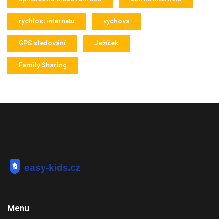
rychlost internetu
výchova
GPS sledování
Ježíšek
Family Sharing
Menu