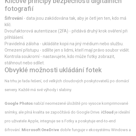
Klíčové principy bezpečnosti digitálních
fotografií
Šifrování
- data jsou zakódována tak, aby je četl jen ten, kdo má
klíč.
Dvoufaktorová autentizace (2FA) - přidává druhý krok ověření při
přihlášení.
Pravidelná záloha - ukládáte kopii na jiný médium nebo službu.
Omezení přístupu - sdílíte jen s lidmi, kteří mají právo soubor vidět.
Kontrola soukromí - nastavujete, kdo může fotky zobrazit,
stáhnout nebo sdílet.
Obvyklé možnosti ukládání fotek
Na trhu je řada řešení, od velkých cloudových poskytovatelů po domácí
servery. Každé má své výhody i slabiny.
Google Photos
nabízí neomezené úložiště pro vysoce komprimované
snímky, ale plná kvalita se započítává do Google Drive.
iCloud
je ideální
pro uživatele Apple, integruje se s Fotky a poskytuje end‑to‑end
šifrování.
Microsoft OneDrive
dobře funguje v ekosystému Windows a