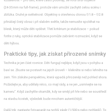
vzdálenost – pro děti, které často pobíhají, se hodí širší objektiv
(24‑35 mm na full‑frame), protože vám umožní zachytit celou scénu i
zblízka. Druhé je světelnost. Objektivy s otevřenou clonou f/1.8 – f/2.8
přinášejí čistý obraz i při slabém světle, takže nemusíte spoléhat na
blesk, který může děti vyděsit. Třetí kritérium je stabilizace – pokud
fotíte z ruky, optická stabilizace pomůže zabránit rozmazání, když se
děti hýbou.
Praktické tipy, jak získat přirozené snímky
Technika je jen část rovnice. Děti fungují nejlépe, když jsou v pohybu a
baví se. Zkuste se postavit na jejich úroveň – klekněte si nebo lehněte na
zem. Tím získáte perspektivu, která vypadá přirozeněji než pohled shora.
Požádejte je, aby udělaly něco, co mají rády, a ne jen „usmívejte se na
kameru“. Když zachytíte okamžik, kdy se smějí při hře nebo se soustředí
na stavbu kostek, výsledek bude mnohem autentičtější.
Další trik: nastavte fotoaparát na rychlý závěr (1/500 s nebo rychlejší). To