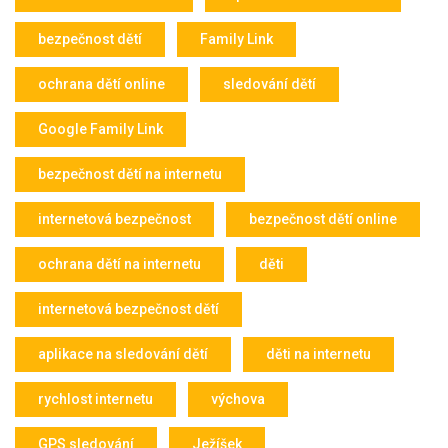
bezpečnost dětí
Family Link
ochrana dětí online
sledování dětí
Google Family Link
bezpečnost dětí na internetu
internetová bezpečnost
bezpečnost dětí online
ochrana dětí na internetu
děti
internetová bezpečnost dětí
aplikace na sledování dětí
děti na internetu
rychlost internetu
výchova
GPS sledování
Ježíšek