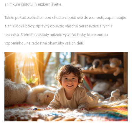
snímkům čistotu i v nízkém světle.
Takže pokud začínáte nebo chcete zlepšit své dovednosti, zapamatujte
si tři klíčové body: správný objektiv, vhodná perspektiva a rychlá
technika. S těmito základy můžete vytvářet fotky, které budou
vzpomínkou na radostné okamžiky vašich dětí.