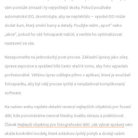
vám pomůže zmrazit i ty nejrychlejší skoky. Pokud používáte
automatické ISO, zkontrolujte, aby se nepřehřálo – vysoké ISO může
dodat šum, který změní barvy a detaily. Použijte režim „sport“ nebo
„akce“, pokud ho váš fotoaparát nabízí, a nechte ho optimalizovat
nastavení za vás.
Nezapomeňte na jednoduchý post‑proces. Základní úpravy jako ořez,
úprava expozice a vyvážení bílé často stačí k tomu, aby foto vypadalo
profesionálně. Většinu úprav udělejte přímo v aplikaci, která je součástí
fotoaparátu, aby byl celý proces rychlý a nevyžadoval komplikovaný
software.
Na našem webu najdete detailní recenzi nejlepších objektivů pro focení
dětí, kde porovnáváme cenové hladiny, kvalitu obrazu a praktičnost.
Článek
Nejlepší objektivy pro fotografování dětí: Jak vybrat správný
vám
ukáže konkrétní modely, které zvládnou rychlý pohyb a dodají vašim