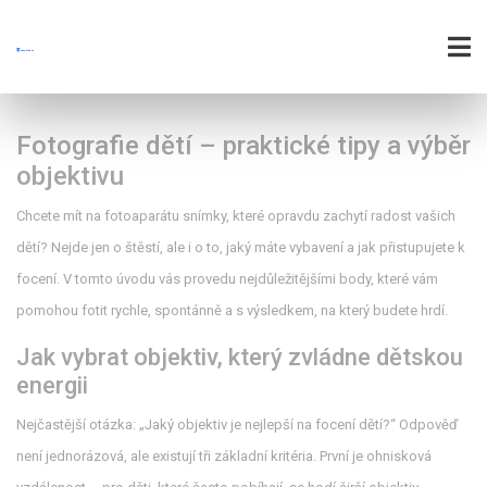
Fotografie dětí – praktické tipy a výběr
objektivu
Chcete mít na fotoaparátu snímky, které opravdu zachytí radost vašich
dětí? Nejde jen o štěstí, ale i o to, jaký máte vybavení a jak přistupujete k
focení. V tomto úvodu vás provedu nejdůležitějšími body, které vám
pomohou fotit rychle, spontánně a s výsledkem, na který budete hrdí.
Jak vybrat objektiv, který zvládne dětskou
energii
Nejčastější otázka: „Jaký objektiv je nejlepší na focení dětí?“ Odpověď
není jednorázová, ale existují tři základní kritéria. První je ohnisková